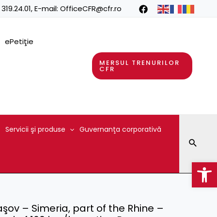
 319.24.01
, E-mail:
OfficeCFR@cfr.ro
ePetiţie
MERSUL TRENURILOR
CFR
Servicii şi produse
Guvernanţa corporativă
Searc
Op
raşov – Simeria, part of the Rhine –