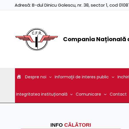
Skip
Adresă:
B-dul Dinicu Golescu, nr. 38, sector 1, cod 01
to
content
Compania Națională d
Despre noi
Informaţii de interes public
Inchir
Integritatea instituțională
Comunicare
Contact
INFO
CĂLĂTORI