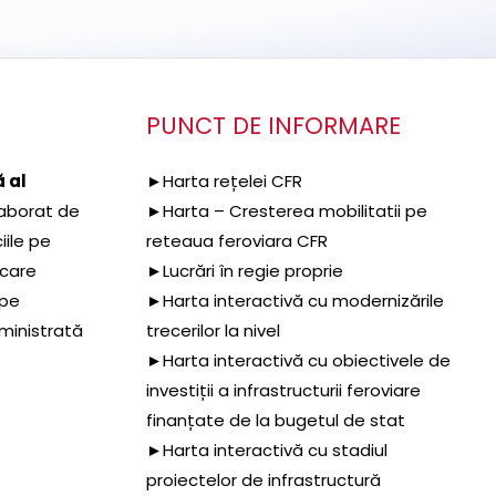
PUNCT DE INFORMARE
 al
►Harta rețelei CFR
aborat de
►Harta – Cresterea mobilitatii pe
iile pe
reteaua feroviara CFR
 care
►Lucrări în regie proprie
 pe
►Harta interactivă cu modernizările
dministrată
trecerilor la nivel
►Harta interactivă cu obiectivele de
investiții a infrastructurii feroviare
finanțate de la bugetul de stat
►Harta interactivă cu stadiul
proiectelor de infrastructură