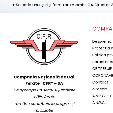
►Selecție anunțuri și formulare membri CA, Director Ge
COMPA
Despre noi
Protecţia 
Politica pr
caracter p
CE TREBUIE 
CORONAVI
Compania Națională de Căi
Contact
Ferate ”CFR” – SA
ePetiție
De aproape un secol și jumătate
A.N.P.C. – 
căile ferate
A.N.P.C.
române contribuie la progres și
civilizație