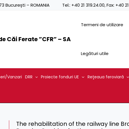
0873 București – ROMANIA
Tel.:
+40 21 319.24.00
, Fax:
+40 21
Termeni de utilizare
e Căi Ferate ”CFR” – SA
Legături utile
ieri/Vanzari
DRR
Proiecte fonduri UE
Reţeaua feroviară
The rehabilitation of the railway line B