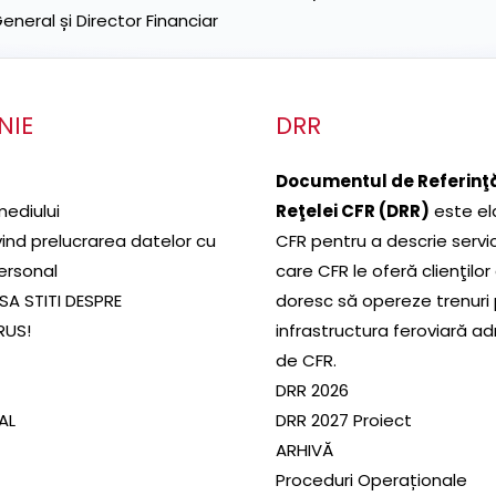
neral și Director Financiar
NIE
DRR
Documentul de Referinţă
mediului
Reţelei CFR (DRR)
este el
ivind prelucrarea datelor cu
CFR pentru a descrie servic
ersonal
care CFR le oferă clienţilor
SA STITI DESPRE
doresc să opereze trenuri
RUS!
infrastructura feroviară a
de CFR.
DRR 2026
SAL
DRR 2027 Proiect
ARHIVĂ
Proceduri Operaționale