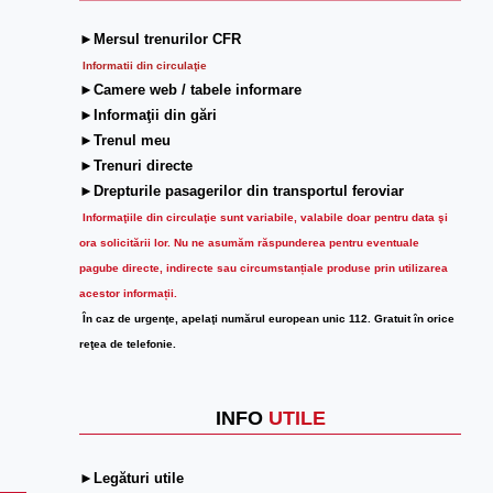
►Mersul trenurilor CFR
Informatii din circulaţie
►Camere web / tabele informare
►Informaţii din gări
►Trenul meu
►Trenuri directe
►Drepturile pasagerilor din transportul feroviar
Informaţiile din circulaţie sunt variabile, valabile doar pentru data şi
ora solicitării lor.
Nu ne asumăm răspunderea pentru eventuale
pagube directe, indirecte sau circumstanțiale produse prin utilizarea
acestor informații.
În caz de urgenţe, apelaţi numărul european unic 112. Gratuit în orice
reţea de telefonie.
INFO
UTILE
►Legături utile