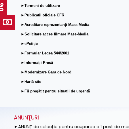
►Termeni de utilizare
►Publicații oficiale CFR
►Acreditare reprezentanți Mass-Media
►Solicitare acces filmare Mass-Media
►ePetiție
►Formular Legea 544/2001
►Informații Presă
►Modernizare Gara de Nord
►Hartă site
►Fii pregătit pentru situații de urgență
ANUNŢURI
►ANUNȚ de selecție pentru ocuparea a 1 post de memb