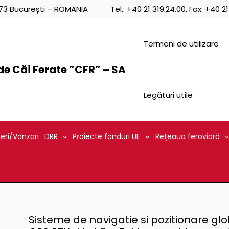
0873 București – ROMANIA
Tel.:
+40 21 319.24.00
, Fax:
+40 21
Termeni de utilizare
e Căi Ferate ”CFR” – SA
Legături utile
ieri/Vanzari
DRR
Proiecte fonduri UE
Reţeaua feroviară
Sisteme de navigatie si pozitionare glo