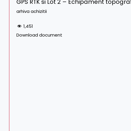
GPS RTK si Lot 2 – Echipament topograf
arhiva achizitii
1,451
Download document