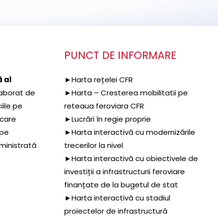
PUNCT DE INFORMARE
 al
►Harta rețelei CFR
aborat de
►Harta – Cresterea mobilitatii pe
iile pe
reteaua feroviara CFR
 care
►Lucrări în regie proprie
 pe
►Harta interactivă cu modernizările
dministrată
trecerilor la nivel
►Harta interactivă cu obiectivele de
investiții a infrastructurii feroviare
finanțate de la bugetul de stat
►Harta interactivă cu stadiul
proiectelor de infrastructură