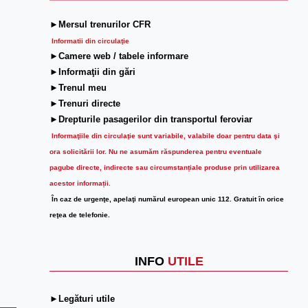
►Mersul trenurilor CFR
Informatii din circulaţie
►Camere web / tabele informare
►Informaţii din gări
►Trenul meu
►Trenuri directe
►Drepturile pasagerilor din transportul feroviar
Informaţiile din circulaţie sunt variabile, valabile doar pentru data şi
ora solicitării lor.
Nu ne asumăm răspunderea pentru eventuale
pagube directe, indirecte sau circumstanțiale produse prin utilizarea
acestor informații.
În caz de urgenţe, apelaţi numărul european unic 112. Gratuit în orice
reţea de telefonie.
INFO
UTILE
►Legături utile