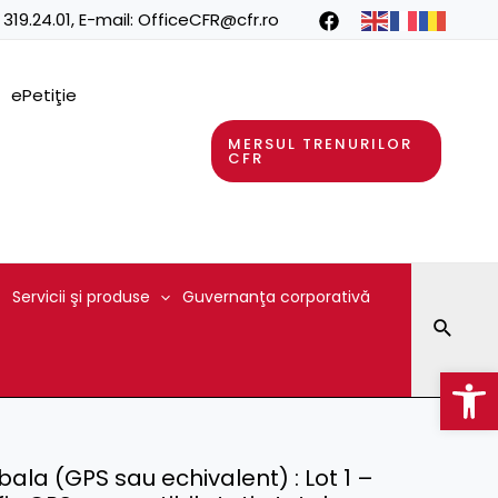
 319.24.01
, E-mail:
OfficeCFR@cfr.ro
ePetiţie
MERSUL TRENURILOR
CFR
Servicii şi produse
Guvernanţa corporativă
Searc
Op
bala (GPS sau echivalent) : Lot 1 –