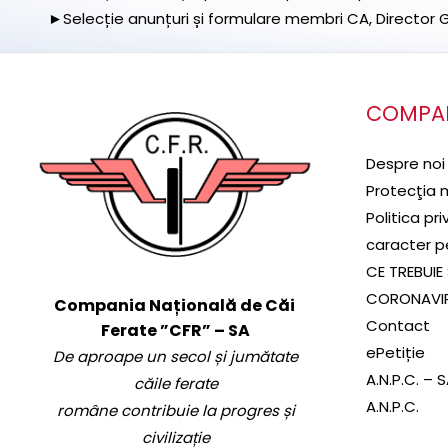
►Selecție anunțuri și formulare membri CA, Director Ge
COMPA
Despre noi
Protecţia 
Politica pr
caracter p
CE TREBUIE 
CORONAVI
Compania Națională de Căi
Contact
Ferate ”CFR” – SA
ePetiție
De aproape un secol și jumătate
A.N.P.C. – 
căile ferate
A.N.P.C.
române contribuie la progres și
civilizație