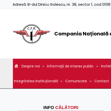
Skip
Adresă:
B-dul Dinicu Golescu, nr. 38, sector 1, cod 01
to
content
Compania Națională d
Despre noi
Informaţii de interes public
Inchir
Integritatea instituțională
Comunicare
Contact
INFO
CĂLĂTORI