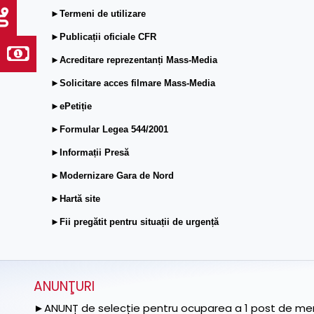
►Termeni de utilizare
►Publicații oficiale CFR
►Acreditare reprezentanți Mass-Media
►Solicitare acces filmare Mass-Media
►ePetiție
►Formular Legea 544/2001
►Informații Presă
►Modernizare Gara de Nord
►Hartă site
►Fii pregătit pentru situații de urgență
ANUNŢURI
►ANUNȚ de selecție pentru ocuparea a 1 post de memb