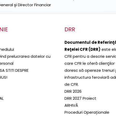
neral și Director Financiar
NIE
DRR
Documentul de Referinţă
mediului
Reţelei CFR (DRR)
este el
ivind prelucrarea datelor cu
CFR pentru a descrie servic
ersonal
care CFR le oferă clienţilor
SA STITI DESPRE
doresc să opereze trenuri
RUS!
infrastructura feroviară a
de CFR.
DRR 2026
SAL
DRR 2027 Proiect
ARHIVĂ
Proceduri Operaționale