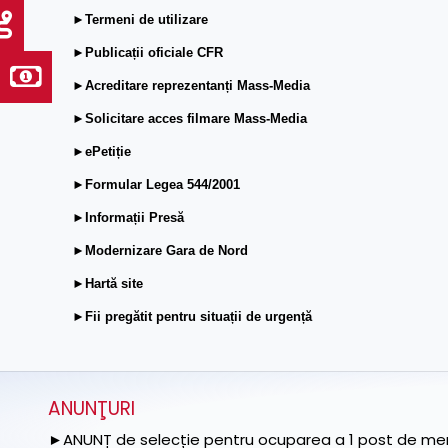
►Termeni de utilizare
►Publicații oficiale CFR
►Acreditare reprezentanți Mass-Media
►Solicitare acces filmare Mass-Media
►ePetiție
►Formular Legea 544/2001
►Informații Presă
►Modernizare Gara de Nord
►Hartă site
►Fii pregătit pentru situații de urgență
ANUNŢURI
►ANUNȚ de selecție pentru ocuparea a 1 post de memb