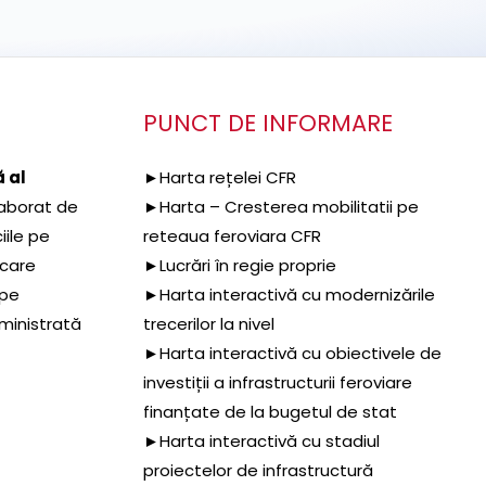
PUNCT DE INFORMARE
 al
►Harta rețelei CFR
aborat de
►Harta – Cresterea mobilitatii pe
iile pe
reteaua feroviara CFR
 care
►Lucrări în regie proprie
 pe
►Harta interactivă cu modernizările
dministrată
trecerilor la nivel
►Harta interactivă cu obiectivele de
investiții a infrastructurii feroviare
finanțate de la bugetul de stat
►Harta interactivă cu stadiul
proiectelor de infrastructură