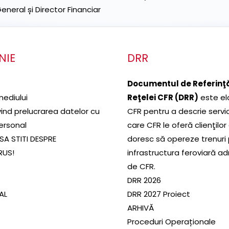
neral și Director Financiar
NIE
DRR
Documentul de Referinţă
mediului
Reţelei CFR (DRR)
este el
ivind prelucrarea datelor cu
CFR pentru a descrie servic
ersonal
care CFR le oferă clienţilor
SA STITI DESPRE
doresc să opereze trenuri
RUS!
infrastructura feroviară a
de CFR.
DRR 2026
SAL
DRR 2027 Proiect
ARHIVĂ
Proceduri Operaționale