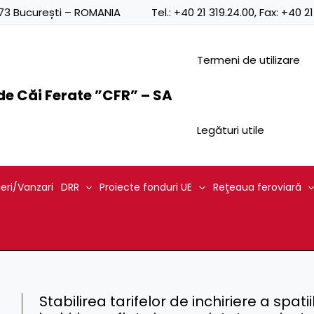
0873 București – ROMANIA
Tel.:
+40 21 319.24.00
, Fax:
+40 21
Termeni de utilizare
e Căi Ferate ”CFR” – SA
Legături utile
ieri/Vanzari
DRR
Proiecte fonduri UE
Reţeaua feroviară
Stabilirea tarifelor de inchiriere a spati