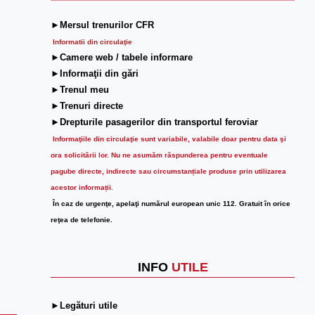
►Mersul trenurilor CFR
Informatii din circulaţie
►Camere web / tabele informare
►Informaţii din gări
►Trenul meu
►Trenuri directe
►Drepturile pasagerilor din transportul feroviar
Informaţiile din circulaţie sunt variabile, valabile doar pentru data şi
ora solicitării lor.
Nu ne asumăm răspunderea pentru eventuale
pagube directe, indirecte sau circumstanțiale produse prin utilizarea
acestor informații.
În caz de urgenţe, apelaţi numărul european unic 112. Gratuit în orice
reţea de telefonie.
INFO
UTILE
►Legături utile