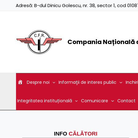
Skip
Adresă:
B-dul Dinicu Golescu, nr. 38, sector 1, cod 01
to
content
Compania Națională d
Despre noi
Informaţii de interes public
Inchir
Integritatea instituțională
Comunicare
Contact
INFO
CĂLĂTORI