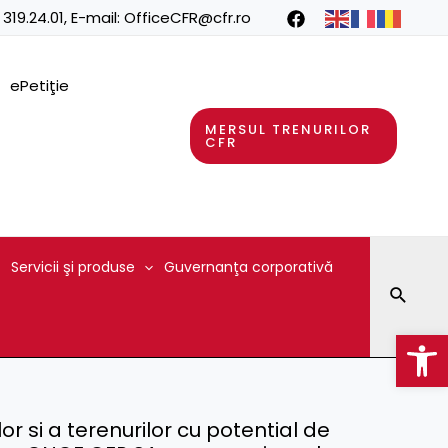
 319.24.01
, E-mail:
OfficeCFR@cfr.ro
ePetiţie
MERSUL TRENURILOR
CFR
Servicii şi produse
Guvernanţa corporativă
Searc
Op
ilor si a terenurilor cu potential de