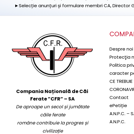
►Selecție anunțuri și formulare membri CA, Director Ge
COMPA
Despre noi
Protecţia 
Politica pr
caracter p
CE TREBUIE 
CORONAVI
Compania Națională de Căi
Contact
Ferate ”CFR” – SA
ePetiție
De aproape un secol și jumătate
A.N.P.C. – 
căile ferate
A.N.P.C.
române contribuie la progres și
civilizație