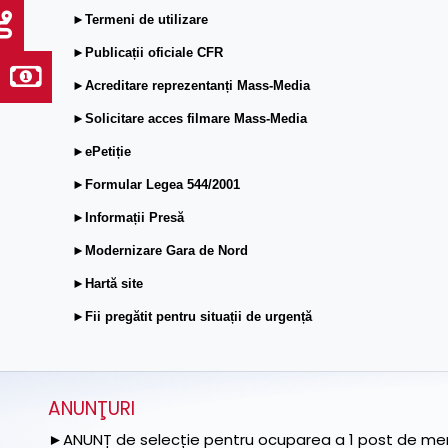
►Termeni de utilizare
►Publicații oficiale CFR
►Acreditare reprezentanți Mass-Media
►Solicitare acces filmare Mass-Media
►ePetiție
►Formular Legea 544/2001
►Informații Presă
►Modernizare Gara de Nord
►Hartă site
►Fii pregătit pentru situații de urgență
ANUNŢURI
►ANUNȚ de selecție pentru ocuparea a 1 post de memb