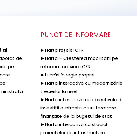
PUNCT DE INFORMARE
 al
►Harta rețelei CFR
aborat de
►Harta – Cresterea mobilitatii pe
iile pe
reteaua feroviara CFR
 care
►Lucrări în regie proprie
 pe
►Harta interactivă cu modernizările
dministrată
trecerilor la nivel
►Harta interactivă cu obiectivele de
investiții a infrastructurii feroviare
finanțate de la bugetul de stat
►Harta interactivă cu stadiul
proiectelor de infrastructură