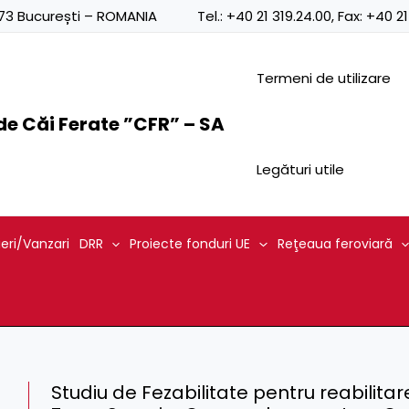
0873 București – ROMANIA
Tel.:
+40 21 319.24.00
, Fax:
+40 21
Termeni de utilizare
e Căi Ferate ”CFR” – SA
Legături utile
ieri/Vanzari
DRR
Proiecte fonduri UE
Reţeaua feroviară
Studiu de Fezabilitate pentru reabilita