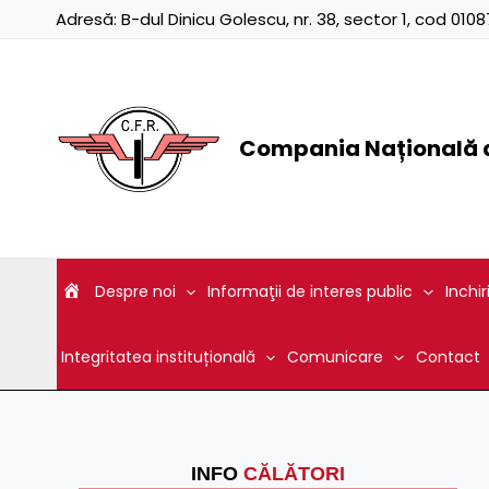
Skip
Adresă:
B-dul Dinicu Golescu, nr. 38, sector 1, cod 01
to
content
Compania Națională d
Despre noi
Informaţii de interes public
Inchir
Integritatea instituțională
Comunicare
Contact
INFO
CĂLĂTORI