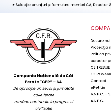
►Selecție anunțuri și formulare membri CA, Director Ge
COMPA
Despre noi
Protecţia 
Politica pr
caracter p
CE TREBUIE 
CORONAVI
Compania Națională de Căi
Contact
Ferate ”CFR” – SA
ePetiție
De aproape un secol și jumătate
A.N.P.C. – 
căile ferate
A.N.P.C.
române contribuie la progres și
civilizație