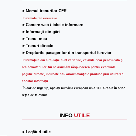
►Mersul trenurilor CFR
Informatii din circulaţie
►Camere web / tabele informare
►Informaţii din gări
►Trenul meu
►Trenuri directe
►Drepturile pasagerilor din transportul feroviar
Informaţiile din circulaţie sunt variabile, valabile doar pentru data şi
ora solicitării lor.
Nu ne asumăm răspunderea pentru eventuale
pagube directe, indirecte sau circumstanțiale produse prin utilizarea
acestor informații.
În caz de urgenţe, apelaţi numărul european unic 112. Gratuit în orice
reţea de telefonie.
INFO
UTILE
►Legături utile