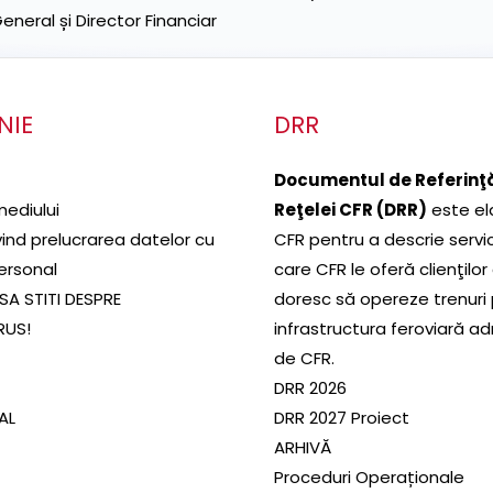
neral și Director Financiar
NIE
DRR
Documentul de Referinţă
mediului
Reţelei CFR (DRR)
este el
ivind prelucrarea datelor cu
CFR pentru a descrie servic
ersonal
care CFR le oferă clienţilor
SA STITI DESPRE
doresc să opereze trenuri
RUS!
infrastructura feroviară a
de CFR.
DRR 2026
SAL
DRR 2027 Proiect
ARHIVĂ
Proceduri Operaționale