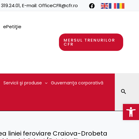
 319.24.01
, E-mail:
OfficeCFR@cfr.ro
ePetiţie
MERSUL TRENURILOR
CFR
Servicii şi produse
Guvernanţa corporativă
Searc
Op
rea liniei feroviare Craiova-Drobeta