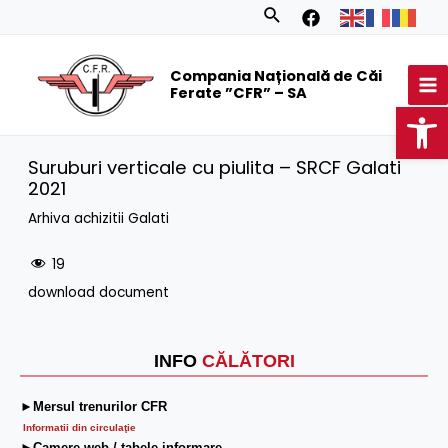
Skip
Search
to
MA
content
Compania Națională de Căi
M
Ferate ”CFR” – SA
Op
Suruburi verticale cu piulita – SRCF Galati
2021
Arhiva achizitii Galati
19
download document
INFO
CĂLĂTORI
►Mersul trenurilor CFR
Informatii din circulaţie