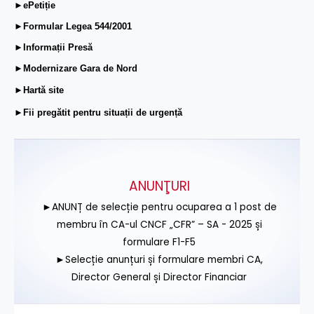
►ePetiție
►Formular Legea 544/2001
►Informații Presă
►Modernizare Gara de Nord
►Hartă site
►Fii pregătit pentru situații de urgență
ANUNŢURI
►ANUNȚ de selecție pentru ocuparea a 1 post de
membru în CA-ul CNCF „CFR” – SA - 2025 și
formulare F1-F5
►Selecție anunțuri și formulare membri CA,
Director General și Director Financiar