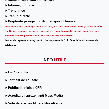
►Camere web / tabele informare
►Informaţii din gări
►Trenul meu
►Trenuri directe
►Drepturile pasagerilor din transportul feroviar
Informaţiile din circulaţie sunt variabile, valabile doar pentru data şi ora solicitării
lor.
Nu ne asumăm răspunderea pentru eventuale pagube directe, indirecte sau
circumstanțiale produse prin utilizarea acestor informații.
În caz de urgenţe, apelaţi numărul european unic 112. Gratuit în orice reţea de
telefonie.
INFO
UTILE
►Legături utile
►Termeni de utilizare
►Publicații oficiale CFR
►Acreditare reprezentanți Mass-Media
►Solicitare acces filmare Mass-Media