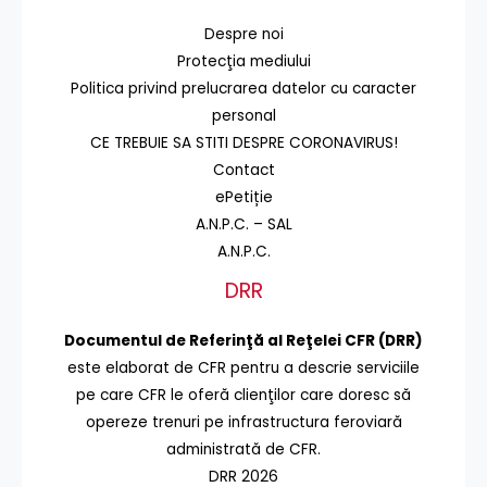
Despre noi
Protecţia mediului
Politica privind prelucrarea datelor cu caracter
personal
CE TREBUIE SA STITI DESPRE CORONAVIRUS!
Contact
ePetiție
A.N.P.C. – SAL
A.N.P.C.
DRR
Documentul de Referinţă al Reţelei CFR (DRR)
este elaborat de CFR pentru a descrie serviciile
pe care CFR le oferă clienţilor care doresc să
opereze trenuri pe infrastructura feroviară
administrată de CFR.
DRR 2026