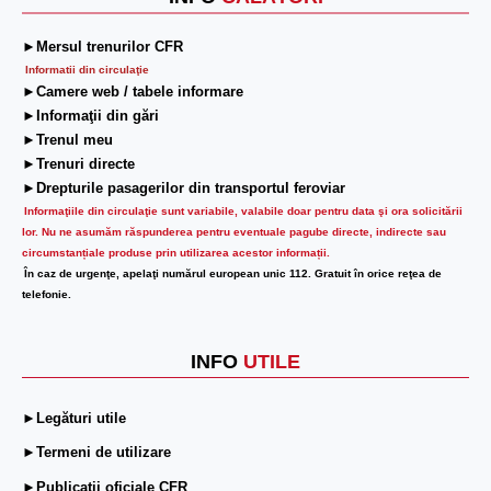
►Mersul trenurilor CFR
Informatii din circulaţie
►Camere web / tabele informare
►Informaţii din gări
►Trenul meu
►Trenuri directe
►Drepturile pasagerilor din transportul feroviar
Informaţiile din circulaţie sunt variabile, valabile doar pentru data şi ora solicitării
lor.
Nu ne asumăm răspunderea pentru eventuale pagube directe, indirecte sau
circumstanțiale produse prin utilizarea acestor informații.
În caz de urgenţe, apelaţi numărul european unic 112. Gratuit în orice reţea de
telefonie.
INFO
UTILE
►Legături utile
►Termeni de utilizare
►Publicații oficiale CFR