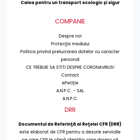
Calea pentru un transport
ecologic și sigur
COMPANIE
Despre noi
Protecţia mediului
Politica privind prelucrarea datelor cu caracter
personal
CE TREBUIE SA STITI DESPRE CORONAVIRUS!
Contact
ePetiție
A.N.P.C. – SAL
A.N.P.C.
DRR
Documentul de Referinţă al Reţelei CFR (DRR)
este elaborat de CFR pentru a descrie serviciile
pe care CFR le oferă clienţilor care doresc să