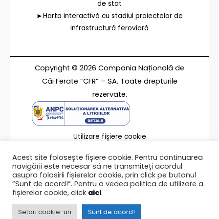
de stat
►Harta interactivă cu stadiul proiectelor de
infrastructură feroviară
Copyright © 2026 Compania Națională de
Căi Ferate ”CFR” – SA. Toate drepturile
rezervate.
Utilizare fișiere cookie
Termeni de utilizare
Acest site folosește fișiere cookie. Pentru continuarea
Contact
navigării este necesar să ne transmiteți acordul
asupra folosirii fișierelor cookie, prin click pe butonul
“Sunt de acord!”. Pentru a vedea politica de utilizare a
fișierelor cookie, click
aici
.
Ultima modificare a paginii 08/11/2021
Setări cookie-uri
Sunt de acord!