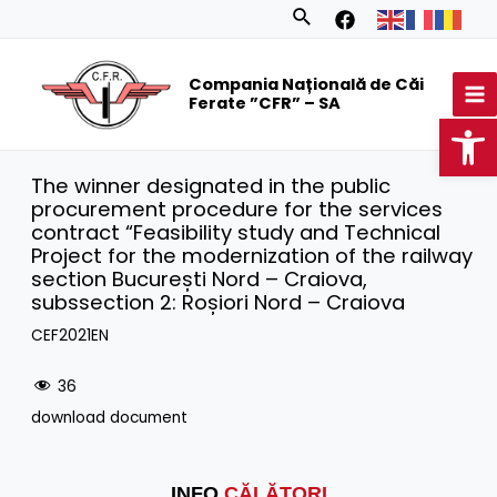
Skip
Search
to
MA
content
Compania Națională de Căi
M
Ferate ”CFR” – SA
Op
The winner designated in the public
procurement procedure for the services
contract “Feasibility study and Technical
Project for the modernization of the railway
section București Nord – Craiova,
subssection 2: Roșiori Nord – Craiova
CEF2021EN
36
download document
INFO
CĂLĂTORI