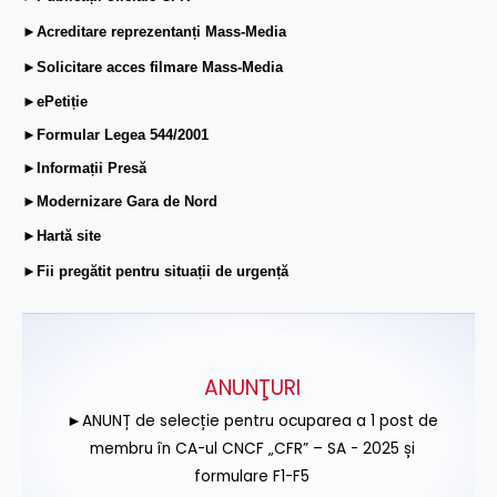
►Acreditare reprezentanți Mass-Media
►Solicitare acces filmare Mass-Media
►ePetiție
►Formular Legea 544/2001
►Informații Presă
►Modernizare Gara de Nord
►Hartă site
►Fii pregătit pentru situații de urgență
ANUNŢURI
►ANUNȚ de selecție pentru ocuparea a 1 post de
membru în CA-ul CNCF „CFR” – SA - 2025 și
formulare F1-F5