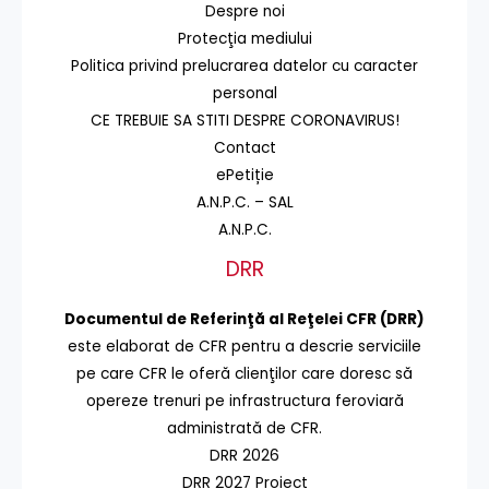
Despre noi
Protecţia mediului
Politica privind prelucrarea datelor cu caracter
personal
CE TREBUIE SA STITI DESPRE CORONAVIRUS!
Contact
ePetiție
A.N.P.C. – SAL
A.N.P.C.
DRR
Documentul de Referinţă al Reţelei CFR (DRR)
este elaborat de CFR pentru a descrie serviciile
pe care CFR le oferă clienţilor care doresc să
opereze trenuri pe infrastructura feroviară
administrată de CFR.
DRR 2026
DRR 2027 Proiect