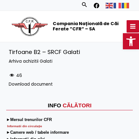
Skip
Search
to
MA
content
Compania Națională de Căi
M
Ferate ”CFR” – SA
Op
Tirfoane B2 – SRCF Galati
Arhiva achizitii Galati
46
Download document
INFO
CĂLĂTORI
►Mersul trenurilor CFR
Informatii din circulaţie
►Camere web / tabele informare