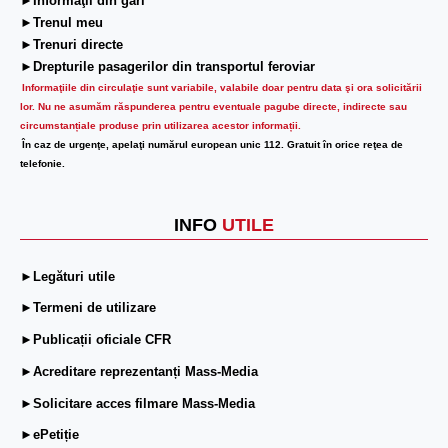
►Informaţii din gări
►Trenul meu
►Trenuri directe
►Drepturile pasagerilor din transportul feroviar
Informaţiile din circulaţie sunt variabile, valabile doar pentru data şi ora solicitării
lor.
Nu ne asumăm răspunderea pentru eventuale pagube directe, indirecte sau
circumstanțiale produse prin utilizarea acestor informații.
În caz de urgenţe, apelaţi numărul european unic 112. Gratuit în orice reţea de
telefonie.
INFO
UTILE
►Legături utile
►Termeni de utilizare
►Publicații oficiale CFR
►Acreditare reprezentanți Mass-Media
►Solicitare acces filmare Mass-Media
►ePetiție