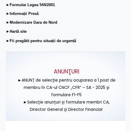
►Formular Legea 544/2001
►Informații Presă
►Modernizare Gara de Nord
►Hartă site
►Fii pregătit pentru situații de urgență
ANUNŢURI
►ANUNȚ de selecție pentru ocuparea a 1 post de
membru în CA-ul CNCF „CFR” – SA - 2025 și
formulare F1-F5
►Selecție anunțuri și formulare membri CA,
Director General și Director Financiar