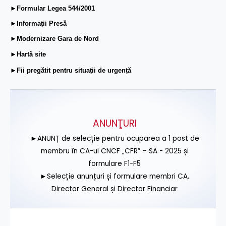
►Formular Legea 544/2001
►Informații Presă
►Modernizare Gara de Nord
►Hartă site
►Fii pregătit pentru situații de urgență
ANUNŢURI
►ANUNȚ de selecție pentru ocuparea a 1 post de
membru în CA-ul CNCF „CFR” – SA - 2025 și
formulare F1-F5
►Selecție anunțuri și formulare membri CA,
Director General și Director Financiar