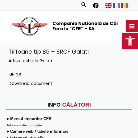
Skip
Search
to
MA
content
Compania Națională de Căi
M
Ferate ”CFR” – SA
Op
Tirfoane tip B5 – SRCF Galati
Arhiva achizitii Galati
26
Download document
INFO
CĂLĂTORI
►Mersul trenurilor CFR
Informatii din circulaţie
►Camere web / tabele informare