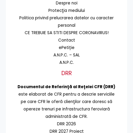
Despre noi
Protecţia mediului
Politica privind prelucrarea datelor cu caracter
personal
CE TREBUIE SA STITI DESPRE CORONAVIRUS!
Contact
ePetiție
A.N.P.C. – SAL
A.N.P.C.
DRR
Documentul de Referinţă al Reţelei CFR (DRR)
este elaborat de CFR pentru a descrie serviciile
pe care CFR le oferă clienţilor care doresc să
opereze trenuri pe infrastructura feroviară
administrată de CFR.
DRR 2026
DRR 2027 Proiect