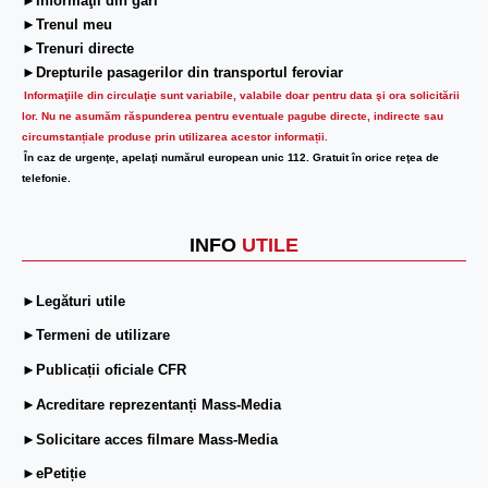
►Informaţii din gări
►Trenul meu
►Trenuri directe
►Drepturile pasagerilor din transportul feroviar
Informaţiile din circulaţie sunt variabile, valabile doar pentru data şi ora solicitării
lor.
Nu ne asumăm răspunderea pentru eventuale pagube directe, indirecte sau
circumstanțiale produse prin utilizarea acestor informații.
În caz de urgenţe, apelaţi numărul european unic 112. Gratuit în orice reţea de
telefonie.
INFO
UTILE
►Legături utile
►Termeni de utilizare
►Publicații oficiale CFR
►Acreditare reprezentanți Mass-Media
►Solicitare acces filmare Mass-Media
►ePetiție