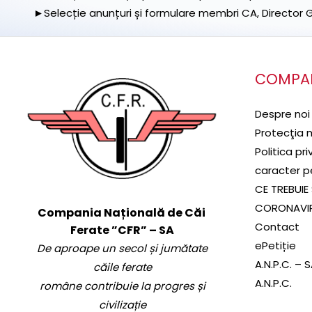
►Selecție anunțuri și formulare membri CA, Director Ge
COMPA
Despre noi
Protecţia 
Politica pr
caracter p
CE TREBUIE 
CORONAVI
Compania Națională de Căi
Contact
Ferate ”CFR” – SA
ePetiție
De aproape un secol și jumătate
A.N.P.C. – 
căile ferate
A.N.P.C.
române contribuie la progres și
civilizație