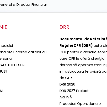
neral și Director Financiar
NIE
DRR
Documentul de Referinţă
mediului
Reţelei CFR (DRR)
este el
ivind prelucrarea datelor cu
CFR pentru a descrie servic
ersonal
care CFR le oferă clienţilor
SA STITI DESPRE
doresc să opereze trenuri
RUS!
infrastructura feroviară a
de CFR.
DRR 2026
SAL
DRR 2027 Proiect
ARHIVĂ
Proceduri Operaționale