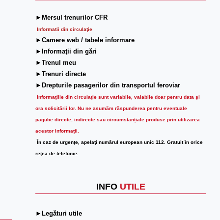
►Mersul trenurilor CFR
Informatii din circulaţie
►Camere web / tabele informare
►Informaţii din gări
►Trenul meu
►Trenuri directe
►Drepturile pasagerilor din transportul feroviar
Informaţiile din circulaţie sunt variabile, valabile doar pentru data şi
ora solicitării lor.
Nu ne asumăm răspunderea pentru eventuale
pagube directe, indirecte sau circumstanțiale produse prin utilizarea
acestor informații.
În caz de urgenţe, apelaţi numărul european unic 112. Gratuit în orice
reţea de telefonie.
INFO
UTILE
►Legături utile