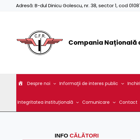
Skip
Adresă:
B-dul Dinicu Golescu, nr. 38, sector 1, cod 01
to
content
Compania Națională d
Despre noi
Informaţii de interes public
Inchir
Integritatea instituțională
Comunicare
Contact
INFO
CĂLĂTORI