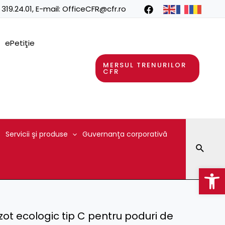
 319.24.01
, E-mail:
OfficeCFR@cfr.ro
ePetiţie
MERSUL TRENURILOR
CFR
Servicii şi produse
Guvernanţa corporativă
Searc
Op
ot ecologic tip C pentru poduri de