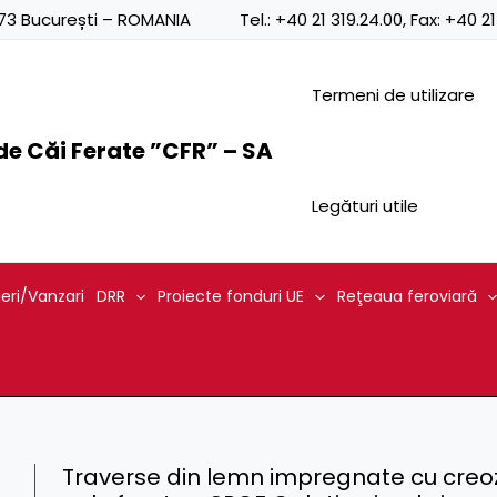
0873 București – ROMANIA
Tel.:
+40 21 319.24.00
, Fax:
+40 21
Termeni de utilizare
e Căi Ferate ”CFR” – SA
Legături utile
ieri/Vanzari
DRR
Proiecte fonduri UE
Reţeaua feroviară
Traverse din lemn impregnate cu creoz