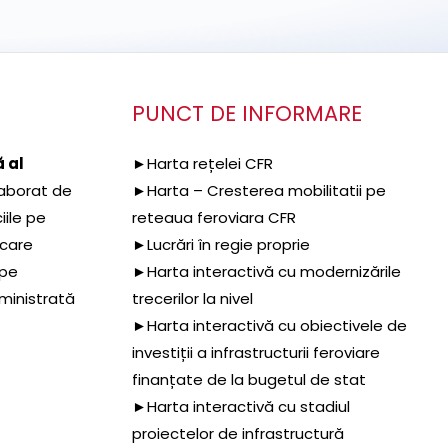
PUNCT DE INFORMARE
 al
►Harta rețelei CFR
aborat de
►Harta – Cresterea mobilitatii pe
iile pe
reteaua feroviara CFR
 care
►Lucrări în regie proprie
 pe
►Harta interactivă cu modernizările
dministrată
trecerilor la nivel
►Harta interactivă cu obiectivele de
investiții a infrastructurii feroviare
finanțate de la bugetul de stat
►Harta interactivă cu stadiul
proiectelor de infrastructură