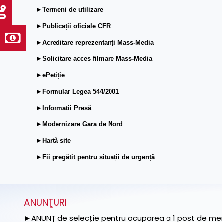
►Termeni de utilizare
►Publicații oficiale CFR
►Acreditare reprezentanți Mass-Media
►Solicitare acces filmare Mass-Media
►ePetiție
►Formular Legea 544/2001
►Informații Presă
►Modernizare Gara de Nord
►Hartă site
►Fii pregătit pentru situații de urgență
ANUNŢURI
►ANUNȚ de selecție pentru ocuparea a 1 post de memb