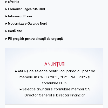
►ePetiție
►Formular Legea 544/2001
►Informații Presă
►Modernizare Gara de Nord
►Hartă site
►Fii pregătit pentru situații de urgență
ANUNŢURI
►ANUNȚ de selecție pentru ocuparea a 1 post de
membru în CA-ul CNCF „CFR” – SA - 2025 și
formulare F1-F5
►Selecție anunțuri și formulare membri CA,
Director General și Director Financiar