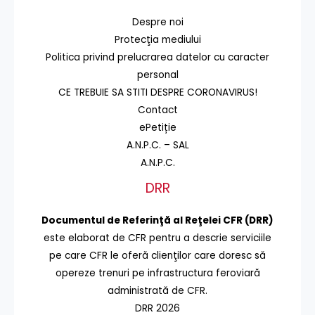
Despre noi
Protecţia mediului
Politica privind prelucrarea datelor cu caracter
personal
CE TREBUIE SA STITI DESPRE CORONAVIRUS!
Contact
ePetiție
A.N.P.C. – SAL
A.N.P.C.
DRR
Documentul de Referinţă al Reţelei CFR (DRR)
este elaborat de CFR pentru a descrie serviciile
pe care CFR le oferă clienţilor care doresc să
opereze trenuri pe infrastructura feroviară
administrată de CFR.
DRR 2026