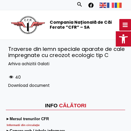
Skip
Search
to
MA
content
Compania Națională de Căi
M
Ferate ”CFR” – SA
Op
Traverse din lemn speciale aparate de cale
impregnate cu creozot ecologic tip C
Arhiva achizitii Galati
40
Download document
INFO
CĂLĂTORI
►Mersul trenurilor CFR
Informatii din circulaţie