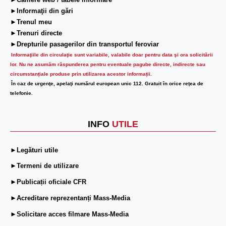
►Camere web / tabele informare
►Informaţii din gări
►Trenul meu
►Trenuri directe
►Drepturile pasagerilor din transportul feroviar
Informaţiile din circulaţie sunt variabile, valabile doar pentru data şi ora solicitării
lor.
Nu ne asumăm răspunderea pentru eventuale pagube directe, indirecte sau
circumstanțiale produse prin utilizarea acestor informații.
În caz de urgenţe, apelaţi numărul european unic 112. Gratuit în orice reţea de
telefonie.
INFO
UTILE
►Legături utile
►Termeni de utilizare
►Publicații oficiale CFR
►Acreditare reprezentanți Mass-Media
►Solicitare acces filmare Mass-Media