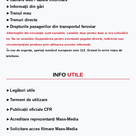
►Camere web / tabele informare
►Informaţii din gări
►Trenul meu
►Trenuri directe
►Drepturile pasagerilor din transportul feroviar
Informaţiile din circulaţie sunt variabile, valabile doar pentru data şi ora solicitării
lor.
Nu ne asumăm răspunderea pentru eventuale pagube directe, indirecte sau
circumstanțiale produse prin utilizarea acestor informații.
În caz de urgenţe, apelaţi numărul european unic 112. Gratuit în orice reţea de
telefonie.
INFO
UTILE
►Legături utile
►Termeni de utilizare
►Publicații oficiale CFR
►Acreditare reprezentanți Mass-Media
►Solicitare acces filmare Mass-Media