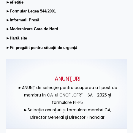
►ePetiție
►Formular Legea 544/2001
►Informații Presă
►Modernizare Gara de Nord
►Hartă site
►Fii pregătit pentru situații de urgență
ANUNŢURI
►ANUNȚ de selecție pentru ocuparea a 1 post de
membru în CA-ul CNCF „CFR” – SA - 2025 și
formulare F1-F5
►Selecție anunțuri și formulare membri CA,
Director General și Director Financiar