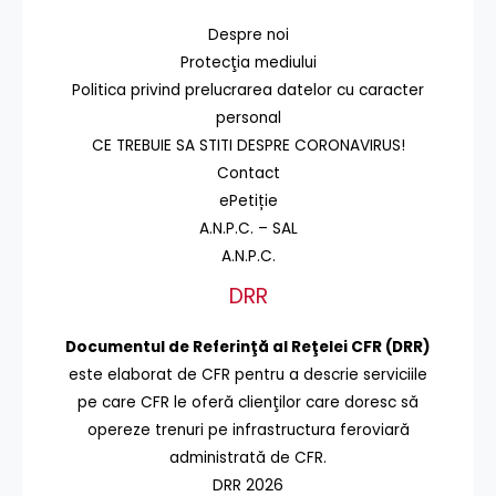
Despre noi
Protecţia mediului
Politica privind prelucrarea datelor cu caracter
personal
CE TREBUIE SA STITI DESPRE CORONAVIRUS!
Contact
ePetiție
A.N.P.C. – SAL
A.N.P.C.
DRR
Documentul de Referinţă al Reţelei CFR (DRR)
este elaborat de CFR pentru a descrie serviciile
pe care CFR le oferă clienţilor care doresc să
opereze trenuri pe infrastructura feroviară
administrată de CFR.
DRR 2026