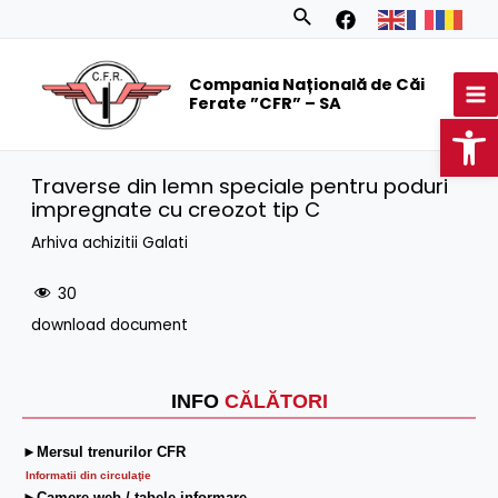
Skip
Search
to
MA
content
Compania Națională de Căi
M
Ferate ”CFR” – SA
Op
Traverse din lemn speciale pentru poduri
impregnate cu creozot tip C
Arhiva achizitii Galati
30
download document
INFO
CĂLĂTORI
►Mersul trenurilor CFR
Informatii din circulaţie