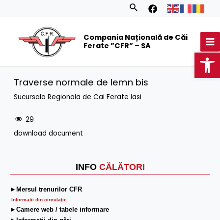
Skip
Search
to
MA
content
Compania Națională de Căi
M
Ferate ”CFR” – SA
Op
Traverse normale de lemn bis
Sucursala Regionala de Cai Ferate Iasi
29
download document
INFO
CĂLĂTORI
►Mersul trenurilor CFR
Informatii din circulaţie
►Camere web / tabele informare