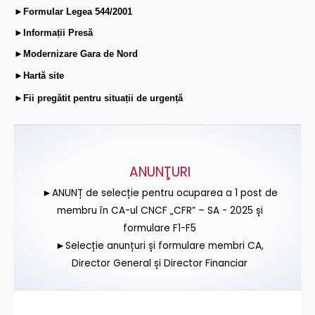
►Formular Legea 544/2001
►Informații Presă
►Modernizare Gara de Nord
►Hartă site
►Fii pregătit pentru situații de urgență
ANUNŢURI
►ANUNȚ de selecție pentru ocuparea a 1 post de
membru în CA-ul CNCF „CFR” – SA - 2025 și
formulare F1-F5
►Selecție anunțuri și formulare membri CA,
Director General și Director Financiar