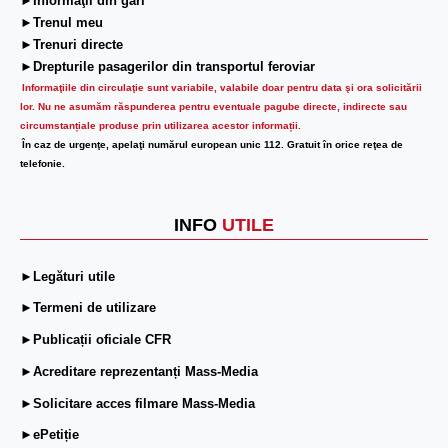
►Informaţii din gări
►Trenul meu
►Trenuri directe
►Drepturile pasagerilor din transportul feroviar
Informaţiile din circulaţie sunt variabile, valabile doar pentru data şi ora solicitării
lor.
Nu ne asumăm răspunderea pentru eventuale pagube directe, indirecte sau
circumstanțiale produse prin utilizarea acestor informații.
În caz de urgenţe, apelaţi numărul european unic 112. Gratuit în orice reţea de
telefonie.
INFO
UTILE
►Legături utile
►Termeni de utilizare
►Publicații oficiale CFR
►Acreditare reprezentanți Mass-Media
►Solicitare acces filmare Mass-Media
►ePetiție