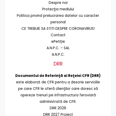
Despre noi
Protecţia mediului
Politica privind prelucrarea datelor cu caracter
personal
CE TREBUIE SA STITI DESPRE CORONAVIRUS!
Contact
ePetiție
A.N.P.C. – SAL
A.N.P.C.
DRR
Documentul de Referinţă al Reţelei CFR (DRR)
este elaborat de CFR pentru a descrie serviciile
pe care CFR le oferă clienţilor care doresc să
opereze trenuri pe infrastructura feroviară
administrată de CFR.
DRR 2026
DRR 2027 Proiect