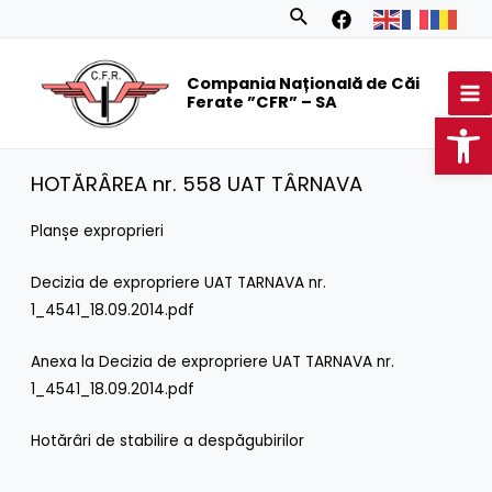
Skip
Search
to
MA
content
Compania Națională de Căi
M
Ferate ”CFR” – SA
Op
HOTĂRÂREA nr. 558 UAT TÂRNAVA
Planșe exproprieri
Decizia de expropriere UAT TARNAVA nr.
1_4541_18.09.2014.pdf
Anexa la Decizia de expropriere UAT TARNAVA nr.
1_4541_18.09.2014.pdf
Hotărâri de stabilire a despăgubirilor