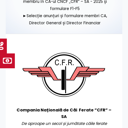
membru în CA-ul CNCF „CFR” – SA - 2025 și
formulare F1-F5
►Selecție anunțuri și formulare membri CA,
Director General și Director Financiar
Compania Națională de Căi Ferate ”CFR” –
SA
De aproape un secol și jumătate căile ferate