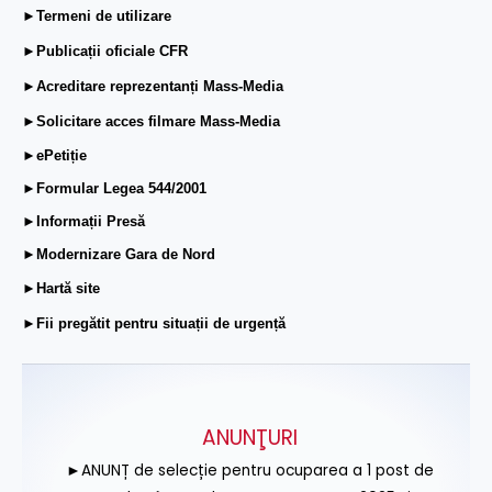
►Termeni de utilizare
►Publicații oficiale CFR
►Acreditare reprezentanți Mass-Media
►Solicitare acces filmare Mass-Media
►ePetiție
►Formular Legea 544/2001
►Informații Presă
►Modernizare Gara de Nord
►Hartă site
►Fii pregătit pentru situații de urgență
ANUNŢURI
►ANUNȚ de selecție pentru ocuparea a 1 post de