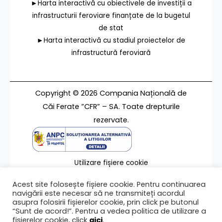
►Harta interactivă cu obiectivele de investiții a
infrastructurii feroviare finanțate de la bugetul
de stat
►Harta interactivă cu stadiul proiectelor de
infrastructură feroviară
Copyright © 2026 Compania Națională de
Căi Ferate ”CFR” – SA. Toate drepturile
rezervate.
Utilizare fișiere cookie
Termeni de utilizare
Acest site folosește fișiere cookie. Pentru continuarea
Contact
navigării este necesar să ne transmiteți acordul
asupra folosirii fișierelor cookie, prin click pe butonul
“Sunt de acord!”. Pentru a vedea politica de utilizare a
fișierelor cookie, click
aici
.