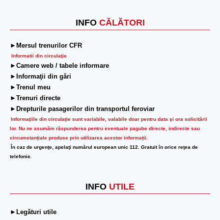
INFO
CĂLĂTORI
►Mersul trenurilor CFR
Informatii din circulaţie
►Camere web / tabele informare
►Informaţii din gări
►Trenul meu
►Trenuri directe
►Drepturile pasagerilor din transportul feroviar
Informaţiile din circulaţie sunt variabile, valabile doar pentru data şi ora solicitării
lor.
Nu ne asumăm răspunderea pentru eventuale pagube directe, indirecte sau
circumstanțiale produse prin utilizarea acestor informații.
În caz de urgenţe, apelaţi numărul european unic 112. Gratuit în orice reţea de
telefonie.
INFO
UTILE
►Legături utile