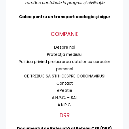
române contribuie la progres și civilizație
Calea pentru un transport
ecologic și sigur
COMPANIE
Despre noi
Protecţia mediului
Politica privind prelucrarea datelor cu caracter
personal
CE TREBUIE SA STITI DESPRE CORONAVIRUS!
Contact
ePetiție
A.N.P.C. – SAL
A.N.P.C.
DRR
Documentul de Referinţă al Reţelei CFR (DRR)