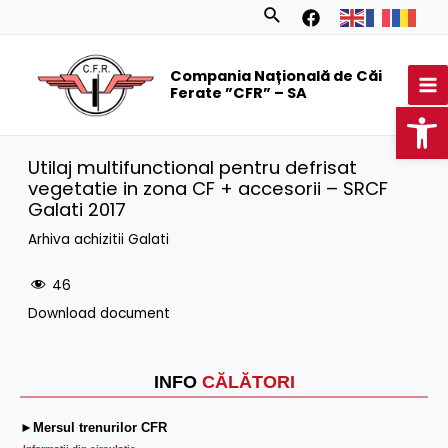
Skip
Search
to
MA
content
Compania Națională de Căi
M
Ferate ”CFR” – SA
Op
Utilaj multifunctional pentru defrisat
vegetatie in zona CF + accesorii – SRCF
Galati 2017
Arhiva achizitii Galati
46
Download document
INFO
CĂLĂTORI
►Mersul trenurilor CFR