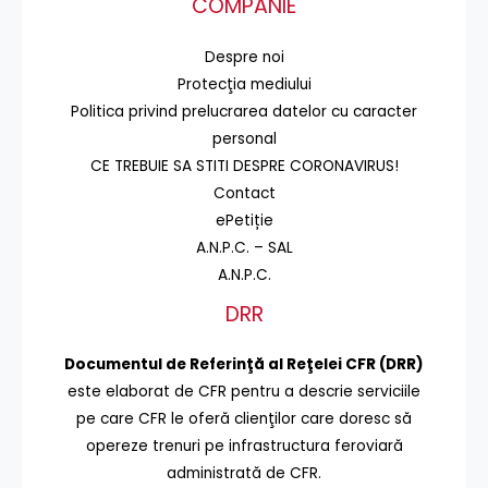
COMPANIE
Despre noi
Protecţia mediului
Politica privind prelucrarea datelor cu caracter
personal
CE TREBUIE SA STITI DESPRE CORONAVIRUS!
Contact
ePetiție
A.N.P.C. – SAL
A.N.P.C.
DRR
Documentul de Referinţă al Reţelei CFR (DRR)
este elaborat de CFR pentru a descrie serviciile
pe care CFR le oferă clienţilor care doresc să
opereze trenuri pe infrastructura feroviară
administrată de CFR.