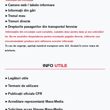
Informatii din circulaţie
►Camere web / tabele informare
►Informaţii din gări
►Trenul meu
►Trenuri directe
►Drepturile pasagerilor din transportul feroviar
Informaţiile din circulaţie sunt variabile, valabile doar pentru data şi ora solicitării
lor.
Nu ne asumăm răspunderea pentru eventuale pagube directe, indirecte sau
circumstanțiale produse prin utilizarea acestor informații.
În caz de urgenţe, apelaţi numărul european unic 112. Gratuit în orice reţea de
telefonie.
INFO
UTILE
►Legături utile
►Termeni de utilizare
►Publicații oficiale CFR
►Acreditare reprezentanți Mass-Media
►Solicitare acces filmare Mass-Media