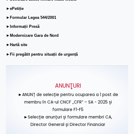
►ePetiție
►Formular Legea 544/2001
►Informații Presă
►Modernizare Gara de Nord
►Hartă site
►Fii pregătit pentru situații de urgență
ANUNŢURI
►ANUNȚ de selecție pentru ocuparea a 1 post de
membru în CA-ul CNCF „CFR” – SA - 2025 și
formulare F1-F5
►Selecție anunțuri și formulare membri CA,
Director General și Director Financiar