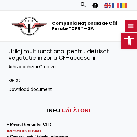
Skip
Search
to
MA
content
Compania Națională de Căi
M
Ferate ”CFR” – SA
Op
Utilaj multifunctional pentru defrisat
vegetatie in zona CF+accesorii
Arhiva achizitii Craiova
37
Download document
INFO
CĂLĂTORI
►Mersul trenurilor CFR
Informatii din circulaţie