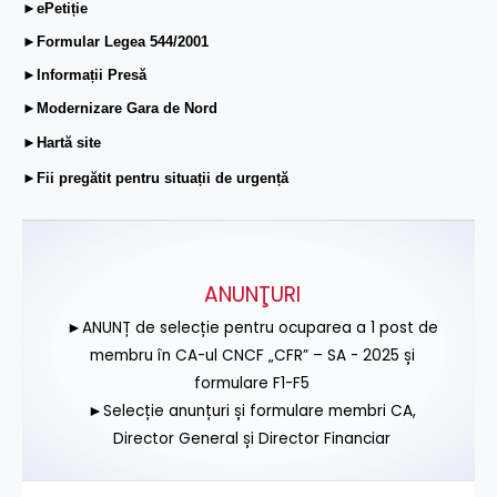
►ePetiție
►Formular Legea 544/2001
►Informații Presă
►Modernizare Gara de Nord
►Hartă site
►Fii pregătit pentru situații de urgență
ANUNŢURI
►ANUNȚ de selecție pentru ocuparea a 1 post de
membru în CA-ul CNCF „CFR” – SA - 2025 și
formulare F1-F5
►Selecție anunțuri și formulare membri CA,
Director General și Director Financiar