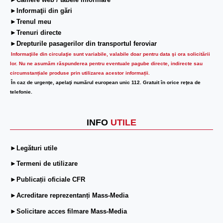
►Camere web / tabele informare
►Informaţii din gări
►Trenul meu
►Trenuri directe
►Drepturile pasagerilor din transportul feroviar
Informaţiile din circulaţie sunt variabile, valabile doar pentru data şi ora solicitării
lor.
Nu ne asumăm răspunderea pentru eventuale pagube directe, indirecte sau
circumstanțiale produse prin utilizarea acestor informații.
În caz de urgenţe, apelaţi numărul european unic 112. Gratuit în orice reţea de
telefonie.
INFO
UTILE
►Legături utile
►Termeni de utilizare
►Publicații oficiale CFR
►Acreditare reprezentanți Mass-Media
►Solicitare acces filmare Mass-Media