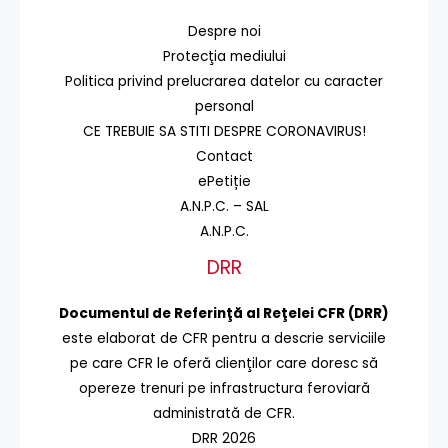
Despre noi
Protecţia mediului
Politica privind prelucrarea datelor cu caracter
personal
CE TREBUIE SA STITI DESPRE CORONAVIRUS!
Contact
ePetiție
A.N.P.C. – SAL
A.N.P.C.
DRR
Documentul de Referinţă al Reţelei CFR (DRR)
este elaborat de CFR pentru a descrie serviciile
pe care CFR le oferă clienţilor care doresc să
opereze trenuri pe infrastructura feroviară
administrată de CFR.
DRR 2026