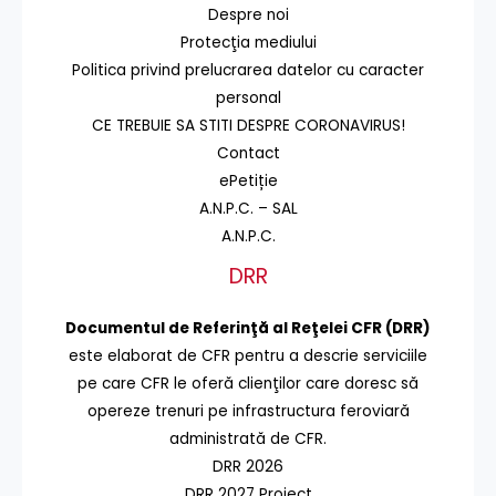
Despre noi
Protecţia mediului
Politica privind prelucrarea datelor cu caracter
personal
CE TREBUIE SA STITI DESPRE CORONAVIRUS!
Contact
ePetiție
A.N.P.C. – SAL
A.N.P.C.
DRR
Documentul de Referinţă al Reţelei CFR (DRR)
este elaborat de CFR pentru a descrie serviciile
pe care CFR le oferă clienţilor care doresc să
opereze trenuri pe infrastructura feroviară
administrată de CFR.
DRR 2026
DRR 2027 Proiect