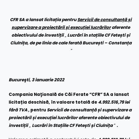
CFR SA a lansat licitația pentru
Servicii de consultanță și
supervizare a proiectării și execuției lucrărilor
aferente
obiectivului de investiții
„
Lucrări în stațiile CF Fetești și
Ciulnița, de pe linia de cale ferată București – Constanța
”
Bucureşti, 3 ianuarie 2022
Compania Naţională de Căi Ferate “CFR” SA a lansat
licitația deschisă, în valoare totală de
4.992.516,79 lei
fără TVA
, pentru
Servicii de consultanță și supervizare a
proiectării și execuției lucrărilor aferente obiectivului de
investiții
„
Lucrări în Stațiile CF Fetești și Ciulnița
”
.