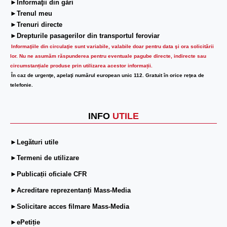
►Informaţii din gări
►Trenul meu
►Trenuri directe
►Drepturile pasagerilor din transportul feroviar
Informaţiile din circulaţie sunt variabile, valabile doar pentru data şi ora solicitării
lor.
Nu ne asumăm răspunderea pentru eventuale pagube directe, indirecte sau
circumstanțiale produse prin utilizarea acestor informații.
În caz de urgenţe, apelaţi numărul european unic 112. Gratuit în orice reţea de
telefonie.
INFO
UTILE
►Legături utile
►Termeni de utilizare
►Publicații oficiale CFR
►Acreditare reprezentanți Mass-Media
►Solicitare acces filmare Mass-Media
►ePetiție