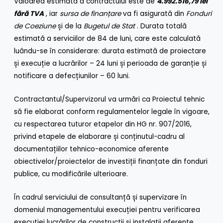
Valoarea estimată a contractului este de
4.992.516,79 lei
fără TVA
, iar
sursa de finanțare
va fi asigurată din
Fonduri
de Coeziune
și de la
Bugetul de Stat
.
Durata totală
estimată a serviciilor de 84 de luni, care este calculată
luându-se în considerare: durata estimată de proiectare
și execuție a lucrărilor – 24 luni și perioada de garanție și
notificare a defecțiunilor – 60 luni.
Contractantul/Supervizorul va urmări ca Proiectul tehnic
să fie elaborat conform regulamentelor legale în vigoare,
cu respectarea tuturor etapelor din HG nr.
907/2016,
privind etapele de elaborare și conținutul-cadru al
documentațiilor tehnico-economice aferente
obiectivelor/proiectelor de investiții finanțate din fonduri
publice, cu modificările ulterioare.
În cadrul serviciului de consultanță și supervizare în
domeniul managementului execuției pentru verificarea
execuției lucrărilor de construcții și instalații aferente