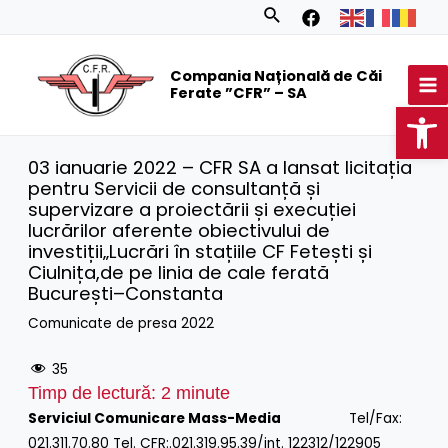
Skip
Search
to
MA
content
Compania Națională de Căi
M
Ferate ”CFR” – SA
Op
03 ianuarie 2022 – CFR SA a lansat licitația
pentru Servicii de consultanță și
supervizare a proiectării și execuției
lucrărilor aferente obiectivului de
investiții„Lucrări în stațiile CF Fetești și
Ciulnița,de pe linia de cale ferată
București–Constanta
Comunicate de presa 2022
35
Timp de lectură:
2
minute
Serviciul Comunicare Mass-Media
Tel/Fax:
021.311.70.80 Tel.
CFR:.021.319.95.39/int.
122312/122905