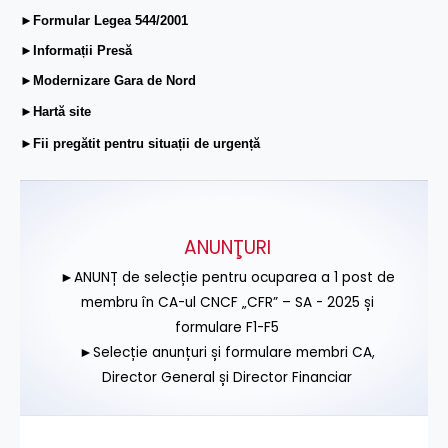
►Formular Legea 544/2001
►Informații Presă
►Modernizare Gara de Nord
►Hartă site
►Fii pregătit pentru situații de urgență
ANUNŢURI
►ANUNȚ de selecție pentru ocuparea a 1 post de
membru în CA-ul CNCF „CFR” – SA - 2025 și
formulare F1-F5
►Selecție anunțuri și formulare membri CA,
Director General și Director Financiar