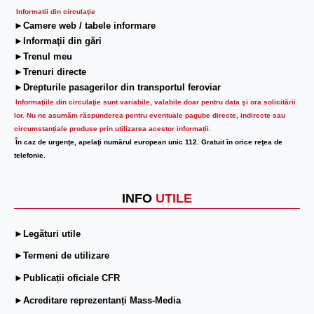
Informatii din circulaţie
►Camere web / tabele informare
►Informaţii din gări
►Trenul meu
►Trenuri directe
►Drepturile pasagerilor din transportul feroviar
Informaţiile din circulaţie sunt variabile, valabile doar pentru data şi ora solicitării
lor.
Nu ne asumăm răspunderea pentru eventuale pagube directe, indirecte sau
circumstanțiale produse prin utilizarea acestor informații.
În caz de urgenţe, apelaţi numărul european unic 112. Gratuit în orice reţea de
telefonie.
INFO
UTILE
►Legături utile
►Termeni de utilizare
►Publicații oficiale CFR
►Acreditare reprezentanți Mass-Media