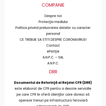
COMPANIE
Despre noi
Protecţia mediului
Politica privind prelucrarea datelor cu caracter
personal
CE TREBUIE SA STITI DESPRE CORONAVIRUS!
Contact
ePetiție
A.N.P.C. – SAL
A.N.P.C.
DRR
Documentul de Referinţă al Reţelei CFR (DRR)
este elaborat de CFR pentru a descrie serviciile
pe care CFR le oferă clienţilor care doresc să
opereze trenuri pe infrastructura feroviară