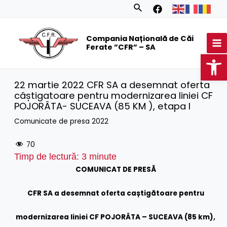
Skip
Search
to
MA
content
Compania Națională de Căi
M
Ferate ”CFR” – SA
Op
22 martie 2022 CFR SA a desemnat oferta
câștigatoare pentru modernizarea liniei CF
POJORÂTA- SUCEAVA (85 KM ), etapa I
Comunicate de presa 2022
70
Timp de lectură:
3
minute
COMUNICAT DE PRESĂ
CFR SA a desemnat oferta caștigătoare pentru
modernizarea liniei CF POJORÂTA – SUCEAVA (85 km),