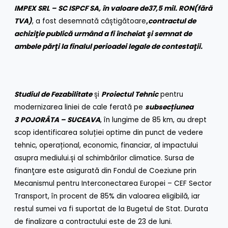
IMPEX SRL – SC ISPCF SA, în valoare de
37,5 mil. RON
(fără
TVA)
, a fost desemnată câștigătoare
,
c
ontractul de
achiziţie publică urmând a fi încheiat şi semnat de
ambele părţi la finalul perioadei legale de contestaţii.
Studiul de Fezabilitate
și
Proiectul Tehnic
pentru
modernizarea liniei de cale ferată pe
subsecțiunea
3
POJORÂTA – SUCEAVA
, în lungime de 85 km, au drept
scop identificarea soluției optime din punct de vedere
tehnic, operațional, economic, financiar, al impactului
asupra mediului.și al schimbărilor climatice. Sursa de
finanţare este asigurată din Fondul de Coeziune prin
Mecanismul pentru Interconectarea Europei – CEF Sector
Transport, în procent de 85% din valoarea eligibilă, iar
restul sumei va fi suportat de la Bugetul de Stat. Durata
de finalizare a contractului este de 23 de luni.