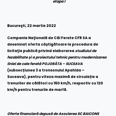
etapa I
Bucureşti, 22 martie 2022
Compania Naţională de Căi Ferate CFR SA a
desemnat oferta c
âștigătoare la
procedura de
licitaţie publică privind elaborarea
studiului de
fezabilitate și a proiectului tehnic pentru modernizarea
liniei de cale ferată POJORÂTA – SUCEAVA
(subsecțiunea 3 a tronsonului Apahida –
Suceava), pentru viteza maximă de circulație a
trenurilor de călători cu 160 km/h, respectiv cu 120
km/h pentru trenurile de marfă.
Oferta financiară depusă de Asocierea SC BAICONS