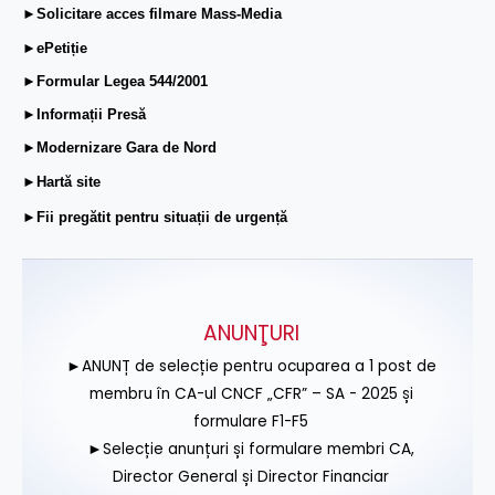
►Solicitare acces filmare Mass-Media
►ePetiție
►Formular Legea 544/2001
►Informații Presă
►Modernizare Gara de Nord
►Hartă site
►Fii pregătit pentru situații de urgență
ANUNŢURI
►ANUNȚ de selecție pentru ocuparea a 1 post de
membru în CA-ul CNCF „CFR” – SA - 2025 și
formulare F1-F5
►Selecție anunțuri și formulare membri CA,
Director General și Director Financiar