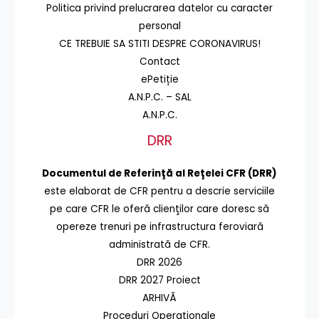
Politica privind prelucrarea datelor cu caracter
personal
CE TREBUIE SA STITI DESPRE CORONAVIRUS!
Contact
ePetiție
A.N.P.C. – SAL
A.N.P.C.
DRR
Documentul de Referinţă al Reţelei CFR (DRR)
este elaborat de CFR pentru a descrie serviciile
pe care CFR le oferă clienţilor care doresc să
opereze trenuri pe infrastructura feroviară
administrată de CFR.
DRR 2026
DRR 2027 Proiect
ARHIVĂ
Proceduri Operaționale