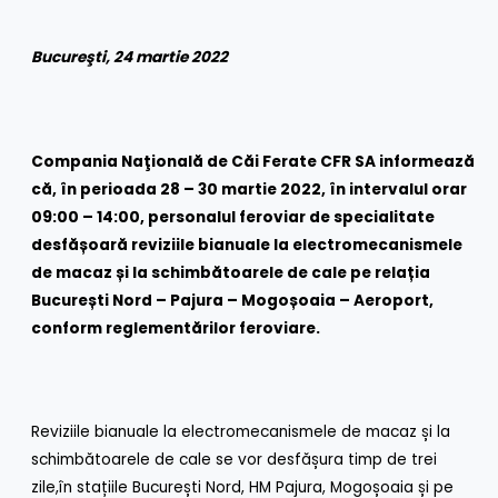
Bucureşti, 24 martie 2022
Compania Naţională de Căi Ferate CFR SA informează
că, în perioada
28 – 30 martie 2022,
în intervalul orar
09:00 – 14:00, personalul feroviar de specialitate
desfășoară reviziile bianuale la electromecanismele
de macaz și la schimbătoarele de cale
pe relația
București Nord – Pajura – Mogoșoaia – Aeroport
,
conform reglementărilor feroviare.
Reviziile bianuale la electromecanismele de macaz și la
schimbătoarele de cale se vor desfășura timp de trei
zile,în stațiile București Nord, HM Pajura, Mogoșoaia și pe