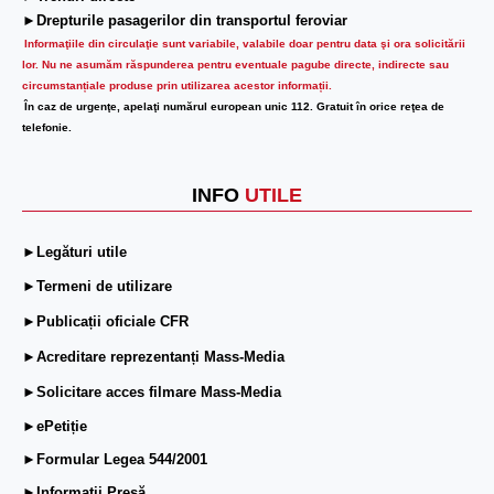
►Drepturile pasagerilor din transportul feroviar
Informaţiile din circulaţie sunt variabile, valabile doar pentru data şi ora solicitării
lor.
Nu ne asumăm răspunderea pentru eventuale pagube directe, indirecte sau
circumstanțiale produse prin utilizarea acestor informații.
În caz de urgenţe, apelaţi numărul european unic 112. Gratuit în orice reţea de
telefonie.
INFO
UTILE
►Legături utile
►Termeni de utilizare
►Publicații oficiale CFR
►Acreditare reprezentanți Mass-Media
►Solicitare acces filmare Mass-Media
►ePetiție
►Formular Legea 544/2001
►Informații Presă