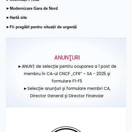
►Modernizare Gara de Nord
►Hartă site
►Fii pregătit pentru situații de urgență
ANUNŢURI
►ANUNȚ de selecție pentru ocuparea a 1 post de
membru în CA-ul CNCF „CFR” – SA - 2025 și
formulare F1-F5
►Selecție anunțuri și formulare membri CA,
Director General și Director Financiar