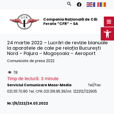
Skip
Search
to
MA
content
Compania Națională de Căi
M
Ferate ”CFR” – SA
Op
24 martie 2022 – Lucrări de revizie bianuale
la aparatele de cale pe relația București
Nord – Pajura – Mogoșoaia – Aeroport
Comunicate de presa 2022
78
Timp de lectură:
3
minute
Serviciul Comunicare Mass-Media
Tel/Fax:
021.311.70.80 Tel. CFR:.021.319.95.39/int. 122312/122905
Nr.1/
5/222/24.03.2022