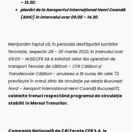
– 13.30;
plecări de la Aeroportul Internațional Henri Coandă
(AIHC) în intervalul orar 09.00 – 14.30.
Menționăm faptul că, în perioada desfășurării lucrărilor
feroviare,
respectiv 28 – 30 martie 2022,
în intervalul orar
09:00 – 14:00
,CFR SA a solicitat celor doi operatori de
transport feroviar de călători –
CFR Călători și
Transferoviar Călători
–
anularea a 18 curse
, din cele 72
prevăzute în orarul zilnic de circulație
pe relația București
Nord – Aeroport
International Henri Coandă București
T1
,
celelalte trenuri respectând programul de circulație
stabilit în Mersul Trenurilor.
Compania Naţională de Căi Ferate CFR S.A. le