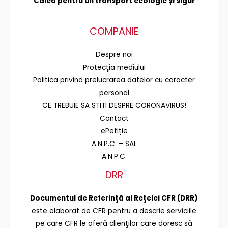
Calea pentru un transport
ecologic și sigur
COMPANIE
Despre noi
Protecţia mediului
Politica privind prelucrarea datelor cu caracter
personal
CE TREBUIE SA STITI DESPRE CORONAVIRUS!
Contact
ePetiție
A.N.P.C. – SAL
A.N.P.C.
DRR
Documentul de Referinţă al Reţelei CFR (DRR)
este elaborat de CFR pentru a descrie serviciile
pe care CFR le oferă clienţilor care doresc să