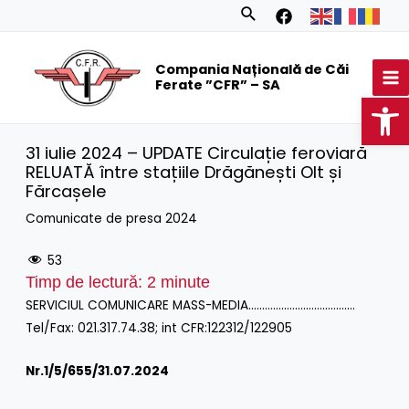
Skip
Search
to
MA
content
Compania Națională de Căi
M
Ferate ”CFR” – SA
Op
31 iulie 2024 – UPDATE Circulație feroviară
RELUATĂ între stațiile Drăgănești Olt și
Fărcașele
Comunicate de presa 2024
53
Timp de lectură:
2
minute
SERVICIUL COMUNICARE MASS-MEDIA…………………………………
Tel/Fax: 021.317.74.38; int CFR:122312/122905
Nr.1/
5/655/31.07.2024