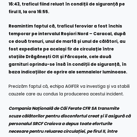
16:43, traficul fiind reluat în condiții de siguranță pe
firul II, la ora 16:55.
Reamintim faptul că, traficul feroviar a fost închis
temporar pe intervalul Roșiori Nord – Caracal, după
ce două trenuri, unul de marfă și unul de călători, au
fost expediate pe același fir de circulație între
stațiile Drăgănești Olt și Fărcașele, cele două
garnituri oprindu-se însă în condiții de siguranță, în
baza indicațiilor de oprire ale semnalelor luminoase.
Precizăm faptul că, echipa AGIFER va investiga și va stabili
cauzele care au condus la producerea acestui incident.
Compania Națională de Căi Ferate CFR SA transmite
scuze călătorilor pentru disconfortul creat și îi asigură că
personalul SRCF Craiova a depus toate eforturile
necesare pentru reluarea circulației, pe firul II, între