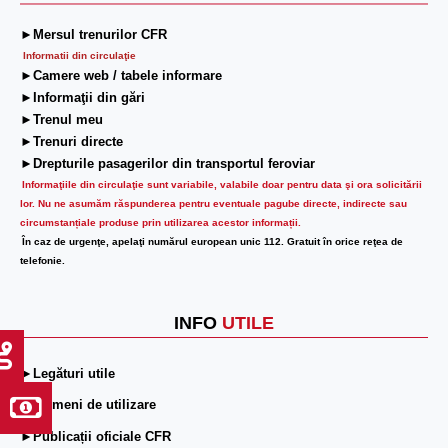
►Mersul trenurilor CFR
Informatii din circulaţie
►Camere web / tabele informare
►Informaţii din gări
►Trenul meu
►Trenuri directe
►Drepturile pasagerilor din transportul feroviar
Informaţiile din circulaţie sunt variabile, valabile doar pentru data şi ora solicitării
lor.
Nu ne asumăm răspunderea pentru eventuale pagube directe, indirecte sau
circumstanțiale produse prin utilizarea acestor informații.
În caz de urgenţe, apelaţi numărul european unic 112. Gratuit în orice reţea de
telefonie.
INFO
UTILE
►Legături utile
►Termeni de utilizare
►Publicații oficiale CFR