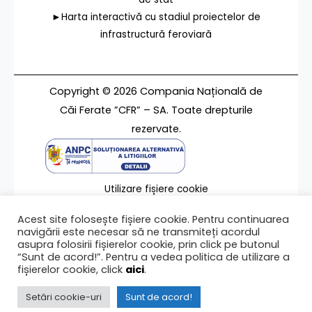
►Harta interactivă cu stadiul proiectelor de
infrastructură feroviară
Copyright © 2026 Compania Națională de
Căi Ferate ”CFR” – SA. Toate drepturile
rezervate.
Utilizare fișiere cookie
Termeni de utilizare
Acest site folosește fișiere cookie. Pentru continuarea
Contact
navigării este necesar să ne transmiteți acordul
asupra folosirii fișierelor cookie, prin click pe butonul
“Sunt de acord!”. Pentru a vedea politica de utilizare a
fișierelor cookie, click
aici
.
Ultima modificare a paginii 31/07/2024
Setări cookie-uri
Sunt de acord!