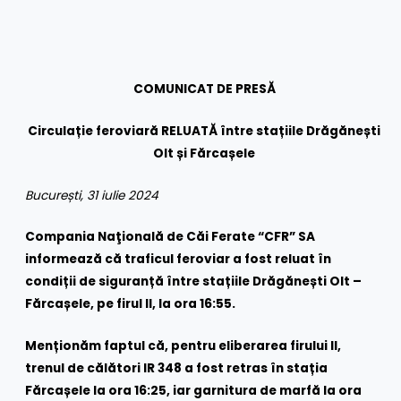
COMUNICAT DE PRESĂ
Circulație feroviară RELUATĂ între stațiile Drăgănești
Olt și Fărcașele
București, 31 iulie 2024
Compania Naţională de Căi Ferate “CFR” SA
informează că traficul feroviar a fost reluat în
condiții de siguranță între stațiile Drăgănești Olt –
Fărcașele, pe firul II, la ora 16:55.
Menționăm faptul că, pentru eliberarea firului II,
trenul de călători IR 348 a fost retras în stația
Fărcașele la ora 16:25, iar garnitura de marfă la ora