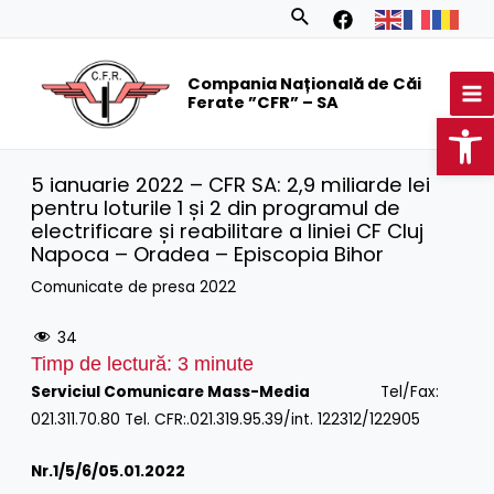
Skip
Search
to
MA
content
Compania Națională de Căi
M
Ferate ”CFR” – SA
Op
5 ianuarie 2022 – CFR SA: 2,9 miliarde lei
pentru loturile 1 și 2 din programul de
electrificare și reabilitare a liniei CF Cluj
Napoca – Oradea – Episcopia Bihor
Comunicate de presa 2022
34
Timp de lectură:
3
minute
Serviciul Comunicare Mass-Media
Tel/Fax:
021.311.70.80 Tel. CFR:.021.319.95.39/int. 122312/122905
Nr.1/
5/6/05.01.2022