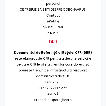
personal
CE TREBUIE SA STITI DESPRE CORONAVIRUS!
Contact
ePetiție
A.N.P.C. – SAL
A.N.P.C.
DRR
Documentul de Referinţă al Reţelei CFR (DRR)
este elaborat de CFR pentru a descrie serviciile
pe care CFR le oferă clienţilor care doresc să
opereze trenuri pe infrastructura feroviară
administrată de CFR.
DRR 2026
DRR 2027 Proiect
ARHIVĂ
Proceduri Operaționale