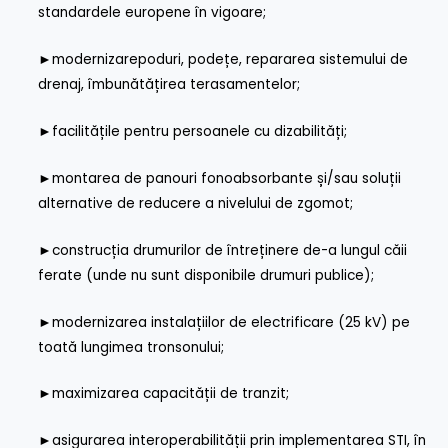
standardele europene în vigoare;
►
modernizarepoduri, podețe, repararea sistemului de
drenaj, îmbunătățirea terasamentelor;
►
facilitățile pentru persoanele cu dizabilități;
►
montarea de panouri fonoabsorbante și/sau soluții
alternative de reducere a nivelului de zgomot;
►
construcția drumurilor de întreținere de-a lungul căii
ferate (unde nu sunt disponibile drumuri publice);
►
modernizarea instalațiilor de electrificare (25 kV) pe
toată lungimea tronsonului;
►
maximizarea capacității de tranzit;
►
asigurarea interoperabilității prin implementarea STI, în