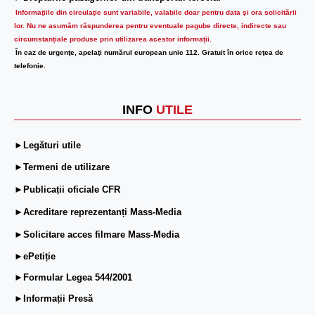
Informaţiile din circulaţie sunt variabile, valabile doar pentru data şi ora solicitării
lor.
Nu ne asumăm răspunderea pentru eventuale pagube directe, indirecte sau
circumstanțiale produse prin utilizarea acestor informații.
În caz de urgenţe, apelaţi numărul european unic 112. Gratuit în orice reţea de
telefonie.
INFO
UTILE
►Legături utile
►Termeni de utilizare
►Publicații oficiale CFR
►Acreditare reprezentanți Mass-Media
►Solicitare acces filmare Mass-Media
►ePetiție
►Formular Legea 544/2001
►Informații Presă