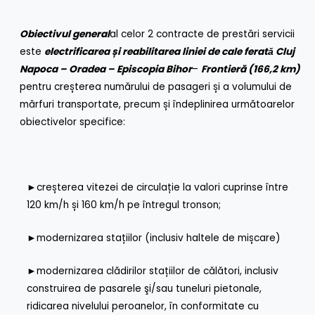
Obiectivul general
al celor 2 contracte de prestări servicii
este
electrificarea și reabilitarea liniei de cale feratǎ Cluj
Napoca – Oradea – Episcopia Bihor
–
Frontieră (166,2 km)
pentru creșterea numărului de pasageri și a volumului de
mărfuri transportate, precum și îndeplinirea următoarelor
obiectivelor specifice:
►
creșterea vitezei de circulație la valori cuprinse între
120 km/h și 160 km/h pe întregul tronson;
►
modernizarea stațiilor (inclusiv haltele de mișcare)
►
modernizarea clădirilor stațiilor de călători, inclusiv
construirea de pasarele şi/sau tuneluri pietonale,
ridicarea nivelului peroanelor, în conformitate cu