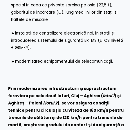
special în ceea ce priveste sarcina pe osie (22,5 t),
gabaritul de încărcare (C), lungimea liniilor din stații si
haltele de miscare
►
instalații de centralizare electronică noi, în stații, și
introducerea sistemului de siguranță ERTMS (ETCS nivel 2
+ GSM-R);
►
modernizarea echipamentului de telecomunicații.
Prin modernizarea infrastructurii şi suprastructurii
feroviare pe cele două loturi,
Cluj – Aghireș (
lotul 1
) și
Aghireș – Poieni
(lotul 2
),
se vor asigura condiţii
tehnice pentru circulaţia cu viteza de 160 km/h pentru
trenurile de călători şi de 120 km/h pentru trenurile de
marfă, creşterea gradului de confort şi de siguranţă a