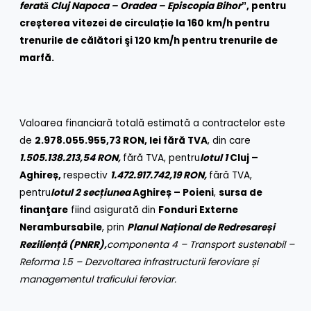
feratǎ Cluj Napoca – Oradea – Episcopia Bihor
ˮ,
pentru
creșterea vitezei de circulație la 160 km/h pentru
trenurile de călători şi 120 km/h pentru trenurile de
marfă.
Valoarea financiară totală estimată a contractelor este
de
2.978.055.955,73 RON, lei fără TVA
, din care
1.505.138.213,54 RON,
fără TVA, pentru
lotul 1
Cluj –
Aghireș,
respectiv
1.472.917.742,19 RON,
fără TVA,
pentru
lotul 2
secțiunea
Aghireș – Poieni
,
sursa de
finanţare
fiind asigurată din
Fonduri Externe
Nerambursabile
, prin
Planul Național de Redresare
și
Reziliență (PNRR),
componenta 4 – Transport sustenabil –
Reforma 1.5 – Dezvoltarea infrastructurii feroviare și
managementul traficului feroviar.