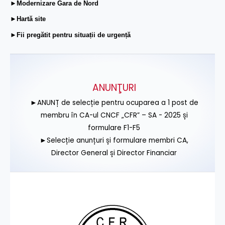
►Modernizare Gara de Nord
►Hartă site
►Fii pregătit pentru situații de urgență
ANUNŢURI
►ANUNȚ de selecție pentru ocuparea a 1 post de
membru în CA-ul CNCF „CFR” – SA - 2025 și
formulare F1-F5
►Selecție anunțuri și formulare membri CA,
Director General și Director Financiar