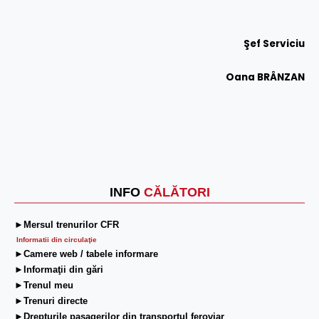
Şef Serviciu
Oana BRÂNZAN
INFO
CĂLĂTORI
►Mersul trenurilor CFR
Informatii din circulaţie
►Camere web / tabele informare
►Informaţii din gări
►Trenul meu
►Trenuri directe
►Drepturile pasagerilor din transportul feroviar