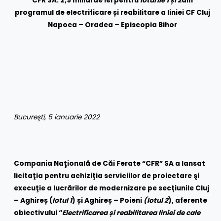
CFR SA: 2,9 miliarde lei pentru
loturile 1 și 2
din
programul de
electrificare și reabilitare a liniei CF Cluj
Napoca – Oradea – Episcopia Bihor
Bucureşti, 5 ianuarie 2022
Compania Naţională de Căi Ferate “CFR” SA a lansat
licitaţia pentru achiziţia serviciilor de proiectare şi
execuţie a lucrărilor de modernizare pe secțiunile Cluj
– Aghireș (
lotul 1
) și Aghireș – Poieni
(lotul 2
), aferente
obiectivului “
Electrificarea și reabilitarea liniei de cale