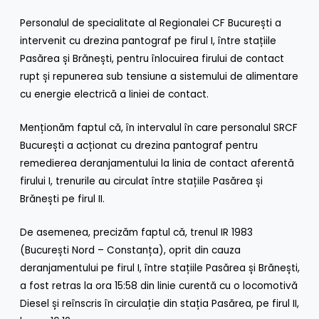
Personalul de specialitate al Regionalei CF București a
intervenit cu drezina pantograf pe firul I, între stațiile
Pasărea și Brănești, pentru înlocuirea firului de contact
rupt și repunerea sub tensiune a sistemului de alimentare
cu energie electrică a liniei de contact.
Menționăm faptul că, în intervalul în care personalul SRCF
București a acționat cu drezina pantograf pentru
remedierea deranjamentului la linia de contact aferentă
firului I, trenurile au circulat între stațiile Pasărea și
Brănești pe firul II.
De asemenea, precizăm faptul că, trenul IR 1983
(București Nord – Constanța), oprit din cauza
deranjamentului pe firul I, între stațiile Pasărea și Brănești,
a fost retras la ora 15:58 din linie curentă cu o locomotivă
Diesel și reînscris în circulație din stația Pasărea, pe firul II,