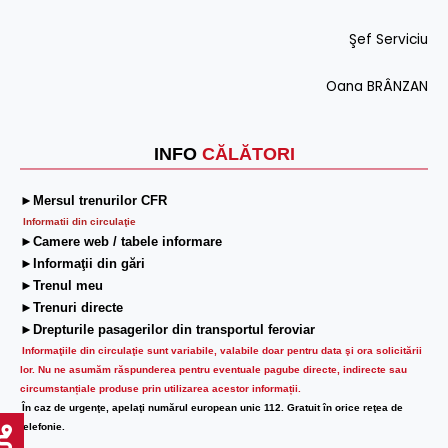
Şef Serviciu
Oana BRÂNZAN
INFO
CĂLĂTORI
►Mersul trenurilor CFR
Informatii din circulaţie
►Camere web / tabele informare
►Informaţii din gări
►Trenul meu
►Trenuri directe
►Drepturile pasagerilor din transportul feroviar
Informaţiile din circulaţie sunt variabile, valabile doar pentru data şi ora solicitării
lor.
Nu ne asumăm răspunderea pentru eventuale pagube directe, indirecte sau
circumstanțiale produse prin utilizarea acestor informații.
În caz de urgenţe, apelaţi numărul european unic 112. Gratuit în orice reţea de
telefonie.