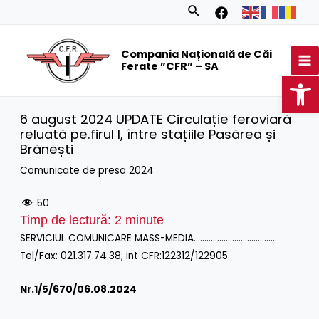
Skip
Search
to
MA
content
Compania Națională de Căi
M
Ferate ”CFR” – SA
Op
6 august 2024 UPDATE Circulație feroviară
reluată pe.firul I, între stațiile Pasărea și
Brănești
Comunicate de presa 2024
50
Timp de lectură:
2
minute
SERVICIUL COMUNICARE MASS-MEDIA…………………………………
Tel/Fax: 021.317.74.38; int CFR:122312/122905
Nr.1/
5/670/06.08.2024