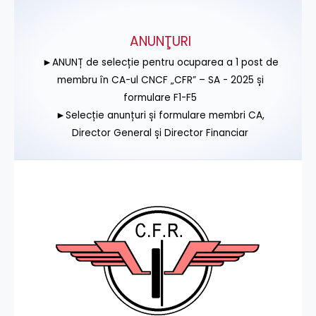
ANUNŢURI
►ANUNȚ de selecție pentru ocuparea a 1 post de
membru în CA-ul CNCF „CFR” – SA - 2025 și
formulare F1-F5
►Selecție anunțuri și formulare membri CA,
Director General și Director Financiar