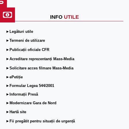
INFO
UTILE
►Legături utile
►Termeni de utilizare
►Publicații oficiale CFR
►Acreditare reprezentanți Mass-Media
►Solicitare acces filmare Mass-Media
►ePetiție
►Formular Legea 544/2001
►Informații Presă
►Modernizare Gara de Nord
►Hartă site
►Fii pregătit pentru situații de urgență