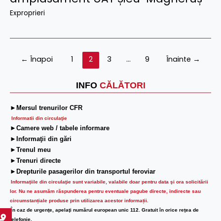
Exproprieri
←
Înapoi
1
2
3
…
9
Înainte
→
INFO
CĂLĂTORI
►Mersul trenurilor CFR
Informatii din circulaţie
►Camere web / tabele informare
►Informaţii din gări
►Trenul meu
►Trenuri directe
►Drepturile pasagerilor din transportul feroviar
Informaţiile din circulaţie sunt variabile, valabile doar pentru data şi ora solicitării
lor.
Nu ne asumăm răspunderea pentru eventuale pagube directe, indirecte sau
circumstanțiale produse prin utilizarea acestor informații.
În caz de urgenţe, apelaţi numărul european unic 112. Gratuit în orice reţea de
telefonie.