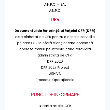
A.N.P.C. – SAL
A.N.P.C.
DRR
Documentul de Referinţă al Reţelei CFR (DRR)
este elaborat de CFR pentru a descrie serviciile
pe care CFR le oferă clienţilor care doresc să
opereze trenuri pe infrastructura feroviară
administrată de CFR.
DRR 2026
DRR 2027 Proiect
ARHIVĂ
Proceduri Operaționale
PUNCT DE INFORMARE
►Harta rețelei CFR