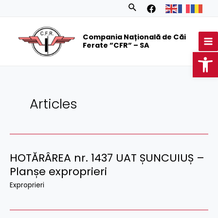
Skip
Posts
Search
to
navigation
MA
content
Compania Națională de Căi
M
Ferate ”CFR” – SA
Op
Articles
HOTĂRÂREA nr. 1437 UAT ȘUNCUIUȘ –
Planșe exproprieri
Exproprieri