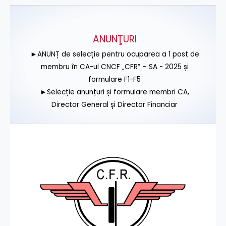
ANUNŢURI
►ANUNȚ de selecție pentru ocuparea a 1 post de
membru în CA-ul CNCF „CFR” – SA - 2025 și
formulare F1-F5
►Selecție anunțuri și formulare membri CA,
Director General și Director Financiar