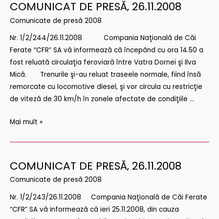
COMUNICAT DE PRESĂ‚ 26.11.2008
COMUNICAT
DE
Comunicate de presă 2008
PRESĂ‚
Nr. 1/2/244/26.11.2008 Compania Naţională de Căi
26.11.2008
Ferate “CFR” SA vă informează că începând cu ora 14.50 a
fost reluată circulaţia feroviară între Vatra Dornei şi Ilva
Mică. Trenurile şi-au reluat traseele normale, fiind însă
remorcate cu locomotive diesel, şi vor circula cu restricţie
de viteză de 30 km/h în zonele afectate de condiţiile …
Mai mult »
COMUNICAT DE PRESĂ‚ 26.11.2008
COMUNICAT
DE
Comunicate de presă 2008
PRESĂ‚
Nr. 1/2/243/26.11.2008 Compania Naţională de Căi Ferate
26.11.2008
“CFR” SA vă informează că ieri 25.11.2008, din cauza