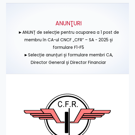
ANUNŢURI
►ANUNȚ de selecție pentru ocuparea a 1 post de
membru în CA-ul CNCF „CFR” – SA - 2025 și
formulare F1-F5
►Selecție anunțuri și formulare membri CA,
Director General și Director Financiar