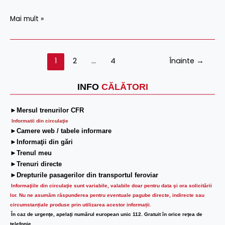
Mai mult »
1
2
…
4
Înainte
→
INFO
CĂLĂTORI
►Mersul trenurilor CFR
Informatii din circulaţie
►Camere web / tabele informare
►Informaţii din gări
►Trenul meu
►Trenuri directe
►Drepturile pasagerilor din transportul feroviar
Informaţiile din circulaţie sunt variabile, valabile doar pentru data şi ora solicitării
lor.
Nu ne asumăm răspunderea pentru eventuale pagube directe, indirecte sau
circumstanțiale produse prin utilizarea acestor informații.
În caz de urgenţe, apelaţi numărul european unic 112. Gratuit în orice reţea de
telefonie.