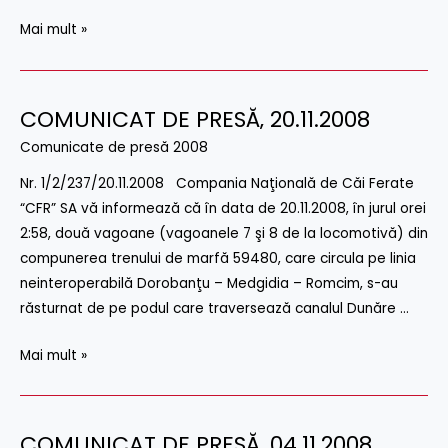
Mai mult »
COMUNICAT DE PRESĂ‚ 20.11.2008
COMUNICAT
DE
Comunicate de presă 2008
PRESĂ‚
Nr. 1/2/237/20.11.2008 Compania Naţională de Căi Ferate
20.11.2008
“CFR” SA vă informează că în data de 20.11.2008, în jurul orei
2:58, două vagoane (vagoanele 7 şi 8 de la locomotivă) din
compunerea trenului de marfă 59480, care circula pe linia
neinteroperabilă Dorobanţu – Medgidia – Romcim, s-au
răsturnat de pe podul care traversează canalul Dunăre …
Mai mult »
COMUNICAT DE PRESĂ‚ 04.11.2008
COMUNICAT