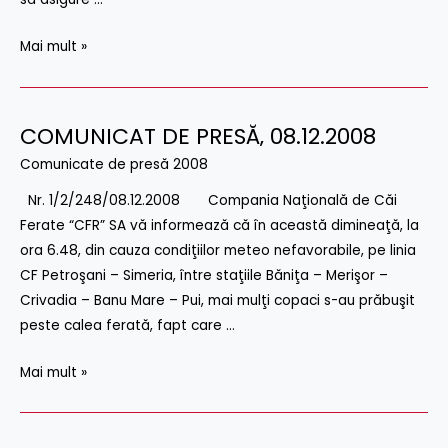
Mai mult »
COMUNICAT DE PRESĂ‚ 08.12.2008
COMUNICAT
DE
Comunicate de presă 2008
PRESĂ‚
Nr. 1/2/248/08.12.2008 Compania Naţională de Căi
08.12.2008
Ferate “CFR” SA vă informează că în această dimineaţă, la
ora 6.48, din cauza condiţiilor meteo nefavorabile, pe linia
CF Petroşani – Simeria, între staţiile Băniţa – Merişor –
Crivadia – Banu Mare – Pui, mai mulţi copaci s-au prăbuşit
peste calea ferată, fapt care …
Mai mult »