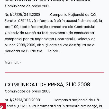
DE
Comunicate de presă 2008
PRESĂ‚
Nr. 1/2/225/04.11.2008 Compania Naţională de Căi
04.11.2008
Ferate „CFR” SA vă informează că în această dimineaţă, la
ora 11.00, toate federaţiile semnatare ale Contractului
Colectiv de Muncă au fost convocate de conducerea
companiei pentru negocierea Contractului Colectiv de
Muncă 2008/2009, discuţii care se vor desfăşura pe o
perioadă de 60 de zile. La ora …
Mai mult »
COMUNICAT DE PRESĂ‚ 31.10.2008
COMUNICAT
DE
Comunicate de presă 2008
PRESĂ‚
Nr. 1/2/223/31.10.2008 Compania Naţională de Căi
31.10.2008
Ferate „CFR” SA vă informează că în această dimineaţă, la