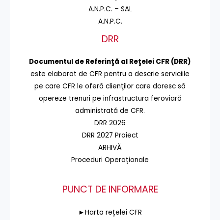
A.N.P.C. – SAL
A.N.P.C.
DRR
Documentul de Referinţă al Reţelei CFR (DRR)
este elaborat de CFR pentru a descrie serviciile
pe care CFR le oferă clienţilor care doresc să
opereze trenuri pe infrastructura feroviară
administrată de CFR.
DRR 2026
DRR 2027 Proiect
ARHIVĂ
Proceduri Operaționale
PUNCT DE INFORMARE
►Harta rețelei CFR