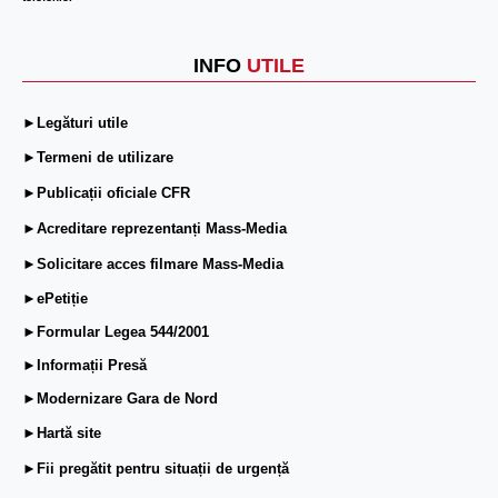
INFO
UTILE
►Legături utile
►Termeni de utilizare
►Publicații oficiale CFR
►Acreditare reprezentanți Mass-Media
►Solicitare acces filmare Mass-Media
►ePetiție
►Formular Legea 544/2001
►Informații Presă
►Modernizare Gara de Nord
►Hartă site
►Fii pregătit pentru situații de urgență