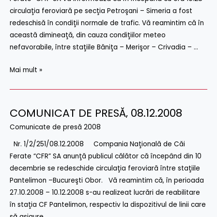
circulaţia feroviară pe secţia Petroşani – Simeria a fost
redeschisă în condiţii normale de trafic. Vă reamintim că în
această dimineaţă, din cauza condiţiilor meteo
nefavorabile, între staţiile Băniţa – Merişor – Crivadia – …
Mai mult »
COMUNICAT DE PRESĂ‚ 08.12.2008
COMUNICAT
DE
Comunicate de presă 2008
PRESĂ‚
Nr. 1/2/251/08.12.2008 Compania Naţională de Căi
08.12.2008
Ferate “CFR” SA anunţă publicul călător că începând din 10
decembrie se redeschide circulaţia feroviară între staţiile
Pantelimon –Bucureşti Obor. Vă reamintim că, în perioada
27.10.2008 – 10.12.2008 s-au realizeat lucrări de reabilitare
în staţia CF Pantelimon, respectiv la dispozitivul de linii care
să asigure …