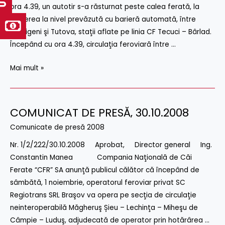
ora 4.39, un autotir s-a răsturnat peste calea ferată, la
trecerea la nivel prevăzută cu barieră automată, între
Ghidigeni şi Tutova, staţii aflate pe linia CF Tecuci – Bârlad.
Începând cu ora 4.39, circulaţia feroviară între …
Mai mult »
COMUNICAT DE PRESĂ‚ 30.10.2008
COMUNICAT
DE
Comunicate de presă 2008
PRESĂ‚
Nr. 1/2/222/30.10.2008 Aprobat, Director general Ing.
30.10.2008
Constantin Manea Compania Naţională de Căi
Ferate “CFR” SA anunţă publicul călător că începând de
sâmbătă, 1 noiembrie, operatorul feroviar privat SC
Regiotrans SRL Braşov va opera pe secţia de circulaţie
neinteroperabilă Măgheruş Șieu – Lechinţa – Miheşu de
Câmpie – Luduş, adjudecată de operator prin hotărârea …