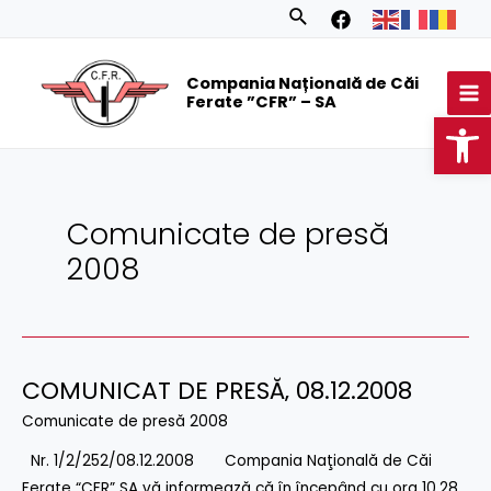
Skip
Posts
Search
to
navigation
MA
content
Compania Națională de Căi
M
Ferate ”CFR” – SA
Op
Comunicate de presă
2008
COMUNICAT DE PRESĂ‚ 08.12.2008
COMUNICAT
DE
Comunicate de presă 2008
PRESĂ‚
Nr. 1/2/252/08.12.2008 Compania Naţională de Căi
08.12.2008
Ferate “CFR” SA vă informează că în începând cu ora 10.28