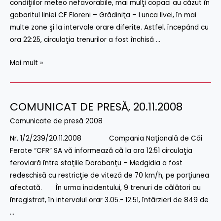
condiţiilor meteo nefavorabile, mai mulţi copaci au căzut în
gabaritul liniei CF Floreni – Grădiniţa – Lunca Ilvei, în mai
multe zone şi la intervale orare diferite. Astfel, începând cu
ora 22:25, circulaţia trenurilor a fost închisă …
Mai mult »
COMUNICAT DE PRESĂ‚ 20.11.2008
COMUNICAT
DE
Comunicate de presă 2008
PRESĂ‚
Nr. 1/2/239/20.11.2008 Compania Naţională de Căi
20.11.2008
Ferate “CFR” SA vă informează că la ora 12:51 circulaţia
feroviară între staţiile Dorobanţu – Medgidia a fost
redeschisă cu restricţie de viteză de 70 km/h, pe porţiunea
afectată. În urma incidentului, 9 trenuri de călători au
înregistrat, în intervalul orar 3.05.- 12.51, întârzieri de 849 de
…