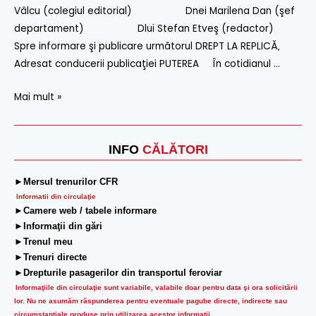
Vâlcu (colegiul editorial) Dnei Marilena Dan (şef
departament) Dlui Stefan Etveş (redactor)
Spre informare şi publicare următorul DREPT LA REPLICĂ‚
Adresat conducerii publicaţiei PUTEREA În cotidianul …
Mai mult »
INFO
CĂLĂTORI
►Mersul trenurilor CFR
Informatii din circulaţie
►Camere web / tabele informare
►Informaţii din gări
►Trenul meu
►Trenuri directe
►Drepturile pasagerilor din transportul feroviar
Informaţiile din circulaţie sunt variabile, valabile doar pentru data şi ora solicitării
lor.
Nu ne asumăm răspunderea pentru eventuale pagube directe, indirecte sau
circumstanțiale produse prin utilizarea acestor informații.