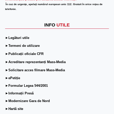
În caz de urgenţe, apelaţi numărul european unic 112. Gratuit în orice reţea de
telefonie.
INFO
UTILE
►Legături utile
►Termeni de utilizare
►Publicații oficiale CFR
►Acreditare reprezentanți Mass-Media
►Solicitare acces filmare Mass-Media
►ePetiție
►Formular Legea 544/2001
►Informații Presă
►Modernizare Gara de Nord
►Hartă site