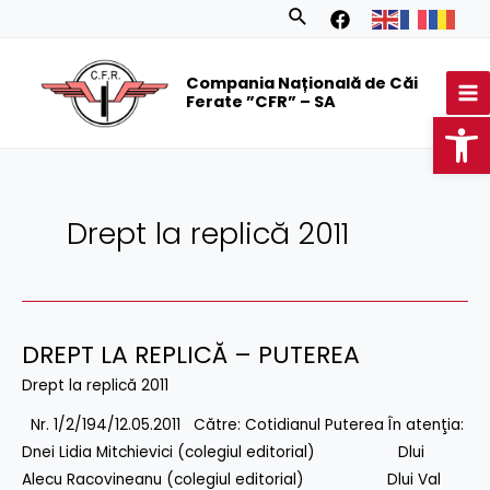
Skip
Search
to
MA
content
Compania Națională de Căi
M
Ferate ”CFR” – SA
Op
Drept la replică 2011
DREPT LA REPLICĂ – PUTEREA
DREPT
LA
Drept la replică 2011
REPLICĂ
Nr. 1/2/194/12.05.2011 Către: Cotidianul Puterea În atenţia:
–
Dnei Lidia Mitchievici (colegiul editorial) Dlui
PUTEREA
Alecu Racovineanu (colegiul editorial) Dlui Val