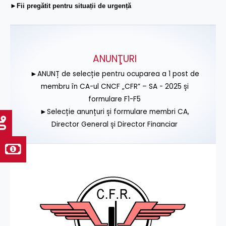
►Fii pregătit pentru situații de urgență
ANUNŢURI
►ANUNȚ de selecție pentru ocuparea a 1 post de
membru în CA-ul CNCF „CFR” – SA - 2025 și
formulare F1-F5
►Selecție anunțuri și formulare membri CA,
Director General și Director Financiar