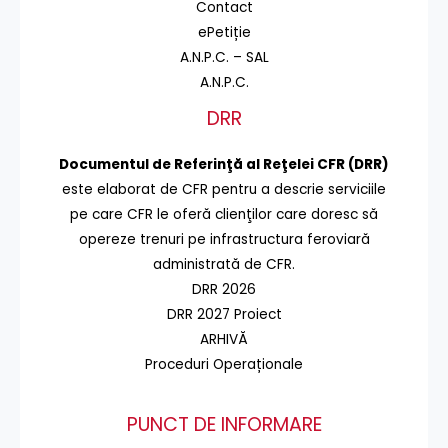
Contact
ePetiție
A.N.P.C. – SAL
A.N.P.C.
DRR
Documentul de Referinţă al Reţelei CFR (DRR)
este elaborat de CFR pentru a descrie serviciile
pe care CFR le oferă clienţilor care doresc să
opereze trenuri pe infrastructura feroviară
administrată de CFR.
DRR 2026
DRR 2027 Proiect
ARHIVĂ
Proceduri Operaționale
PUNCT DE INFORMARE