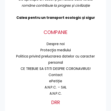
române contribuie la progres și civilizație
Calea pentru un transport
ecologic și sigur
COMPANIE
Despre noi
Protecţia mediului
Politica privind prelucrarea datelor cu caracter
personal
CE TREBUIE SA STITI DESPRE CORONAVIRUS!
Contact
ePetiție
A.N.P.C. – SAL
A.N.P.C.
DRR