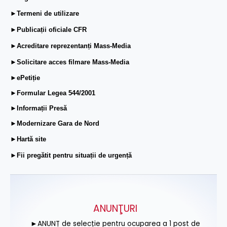
►Termeni de utilizare
►Publicații oficiale CFR
►Acreditare reprezentanți Mass-Media
►Solicitare acces filmare Mass-Media
►ePetiție
►Formular Legea 544/2001
►Informații Presă
►Modernizare Gara de Nord
►Hartă site
►Fii pregătit pentru situații de urgență
ANUNŢURI
►ANUNȚ de selecție pentru ocuparea a 1 post de