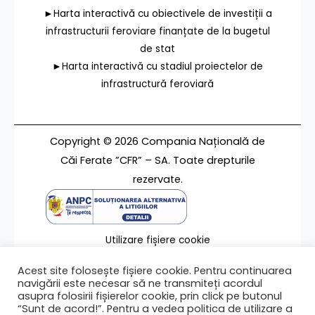
►Harta interactivă cu obiectivele de investiții a
infrastructurii feroviare finanțate de la bugetul
de stat
►Harta interactivă cu stadiul proiectelor de
infrastructură feroviară
Copyright © 2026 Compania Națională de
Căi Ferate ”CFR” – SA. Toate drepturile
rezervate.
Utilizare fișiere cookie
Termeni de utilizare
Acest site folosește fișiere cookie. Pentru continuarea
Contact
navigării este necesar să ne transmiteți acordul
asupra folosirii fișierelor cookie, prin click pe butonul
“Sunt de acord!”. Pentru a vedea politica de utilizare a