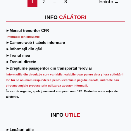
1
2
…
8
Înainte
→
INFO
CĂLĂTORI
►Mersul trenurilor CFR
Informatii din circulaţie
►Camere web / tabele informare
►Informaţii din gări
►Trenul meu
►Trenuri directe
►Drepturile pasagerilor din transportul feroviar
Informaţiile din circulaţie sunt variabile, valabile doar pentru data şi ora solicitării
lor.
Nu ne asumăm răspunderea pentru eventuale pagube directe, indirecte sau
circumstanțiale produse prin utilizarea acestor informații.
În caz de urgenţe, apelaţi numărul european unic 112. Gratuit în orice reţea de
telefonie.
INFO
UTILE
►Legături utile