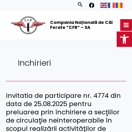
Skip
Posts
Search
to
navigation
MA
content
Compania Națională de Căi
M
Ferate ”CFR” – SA
Op
Inchirieri
Invitatia de participare nr. 4774 din
data de 25.08.2025 pentru
preluarea prin închiriere a secţiilor
de circulaţie neinteroperabile în
scopul realizării activităţilor de