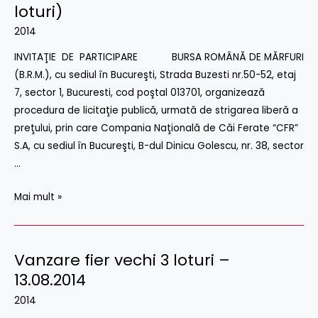
fier
loturi)
vechi
2014
–
INVITAŢIE DE PARTICIPARE BURSA ROMÂNĂ DE MĂRFURI
29.09.2014
(B.R.M.), cu sediul în Bucureşti, Strada Buzesti nr.50-52, etaj
(2
7, sector 1, Bucuresti, cod poştal 013701, organizează
loturi)
procedura de licitaţie publică, urmată de strigarea liberă a
preţului, prin care Compania Naţională de Căi Ferate “CFR”
S.A, cu sediul în Bucureşti, B-dul Dinicu Golescu, nr. 38, sector
…
Mai mult »
Vanzare fier vechi 3 loturi –
13.08.2014
2014