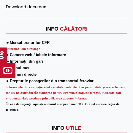
Download document
INFO
CĂLĂTORI
►Mersul trenurilor CFR
Informatii din circulaţie
►Camere web / tabele informare
►Informaţii din gări
►Trenul meu
►Trenuri directe
►Drepturile pasagerilor din transportul feroviar
Informaţiile din circulaţie sunt variabile, valabile doar pentru data şi ora solicitării
lor.
Nu ne asumăm răspunderea pentru eventuale pagube directe, indirecte sau
circumstanțiale produse prin utilizarea acestor informații.
În caz de urgenţe, apelaţi numărul european unic 112. Gratuit în orice reţea de
telefonie.
INFO
UTILE