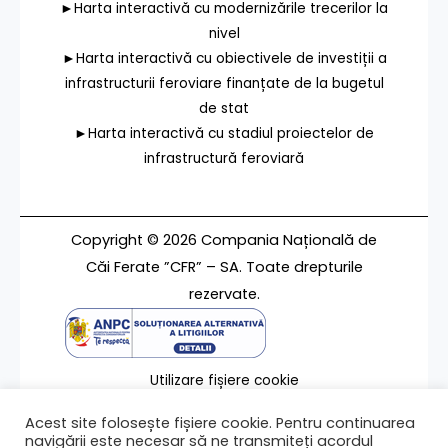
►Harta interactivă cu modernizările trecerilor la
nivel
►Harta interactivă cu obiectivele de investiții a
infrastructurii feroviare finanțate de la bugetul
de stat
►Harta interactivă cu stadiul proiectelor de
infrastructură feroviară
Copyright © 2026 Compania Națională de
Căi Ferate ”CFR” – SA. Toate drepturile
rezervate.
Utilizare fișiere cookie
Termeni de utilizare
Acest site folosește fișiere cookie. Pentru continuarea
Contact
navigării este necesar să ne transmiteți acordul