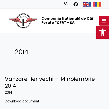
Skip
Search
to
MA
content
Compania Națională de Căi
M
Ferate ”CFR” – SA
Op
2014
Vanzare fier vechi – 14 noiembrie
2014
2014
Download document