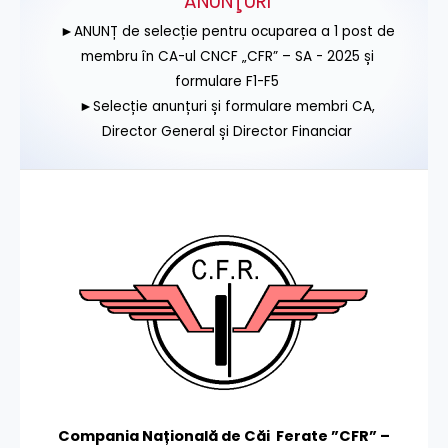
ANUNŢURI
►ANUNȚ de selecție pentru ocuparea a 1 post de
membru în CA-ul CNCF „CFR” – SA - 2025 și
formulare F1-F5
►Selecție anunțuri și formulare membri CA,
Director General și Director Financiar
Compania Națională de Căi Ferate ”CFR” –