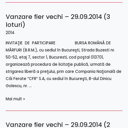
Vanzare fier vechi – 29.09.2014 (3
Vanzare
fier
loturi)
vechi
2014
–
INVITAŢIE DE PARTICIPARE BURSA ROMÂNĂ DE
29.09.2014
MĂRFURI (B.R.M.), cu sediul în Bucureşti, Strada Buzesti nr.
(3
50-52, etaj 7, sector 1, Bucuresti, cod poştal 013701,
loturi)
organizează procedura de licitaţie publică, urmată de
strigarea liberă a preţului, prin care Compania Naţională de
Căi Ferate “CFR” S.A, cu sediul în Bucureşti, B-dul Dinicu
Golescu, nr. …
Mai mult »
Vanzare fier vechi – 29.09.2014 (2
Vanzare