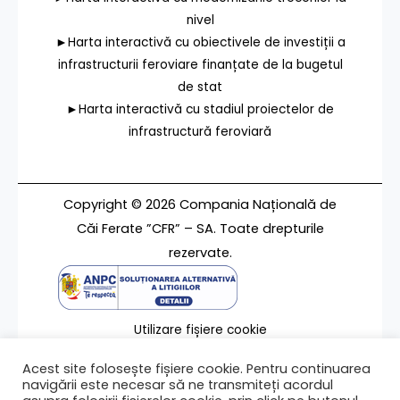
nivel
►Harta interactivă cu obiectivele de investiții a
infrastructurii feroviare finanțate de la bugetul
de stat
►Harta interactivă cu stadiul proiectelor de
infrastructură feroviară
Copyright © 2026 Compania Națională de
Căi Ferate ”CFR” – SA. Toate drepturile
rezervate.
Utilizare fișiere cookie
Termeni de utilizare
Acest site folosește fișiere cookie. Pentru continuarea
Contact
navigării este necesar să ne transmiteți acordul