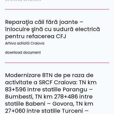
Reparaţia căii fără joante –
înlocuire şină cu sudură electrică
pentru refacerea CFJ
Arhiva achizitii Craiova
download document
Modernizare 8TN de pe raza de
activitate a SRCF Craiova: TN km
83+596 intre statiile Parangu –
Bumbesti, TN km 278+486 intre
statiile Babeni – Govora, TN km
27+060 intre statiile Turceni –