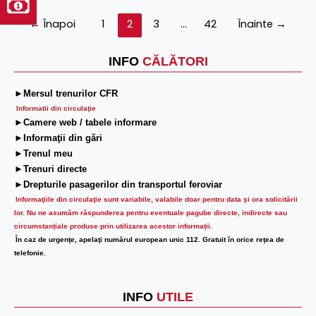
←
Înapoi
1
2
3
…
42
Înainte
→
INFO
CĂLĂTORI
►Mersul trenurilor CFR
Informatii din circulaţie
►Camere web / tabele informare
►Informaţii din gări
►Trenul meu
►Trenuri directe
►Drepturile pasagerilor din transportul feroviar
Informaţiile din circulaţie sunt variabile, valabile doar pentru data şi ora solicitării
lor.
Nu ne asumăm răspunderea pentru eventuale pagube directe, indirecte sau
circumstanțiale produse prin utilizarea acestor informații.
În caz de urgenţe, apelaţi numărul european unic 112. Gratuit în orice reţea de
telefonie.
INFO
UTILE