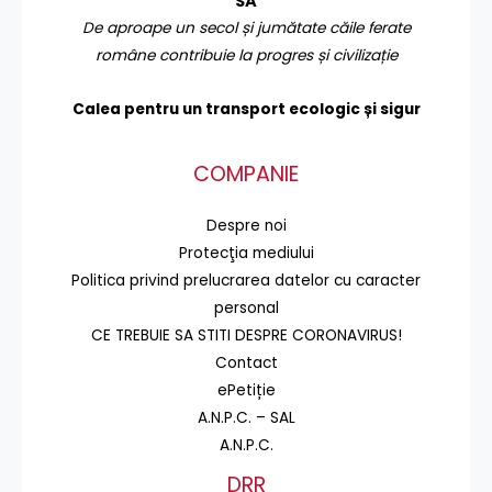
SA
De aproape un secol și jumătate căile ferate
române contribuie la progres și civilizație
Calea pentru un transport
ecologic și sigur
COMPANIE
Despre noi
Protecţia mediului
Politica privind prelucrarea datelor cu caracter
personal
CE TREBUIE SA STITI DESPRE CORONAVIRUS!
Contact
ePetiție
A.N.P.C. – SAL
A.N.P.C.
DRR