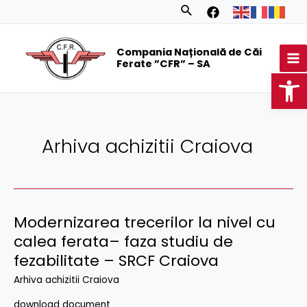
Skip
Posts
Search
to
navigation
MA
content
Compania Națională de Căi
M
Ferate ”CFR” – SA
Op
Arhiva achizitii Craiova
Modernizarea trecerilor la nivel cu
calea ferata– faza studiu de
fezabilitate – SRCF Craiova
Arhiva achizitii Craiova
download document