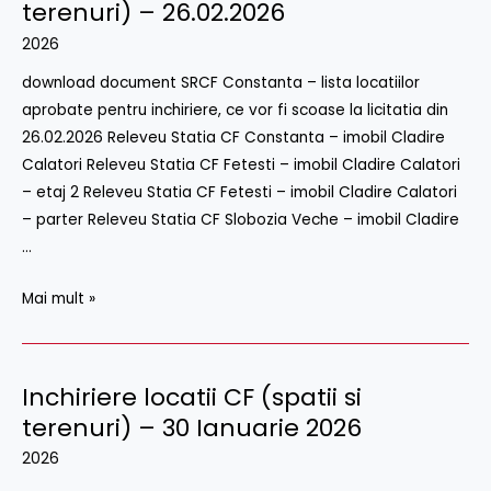
locații
terenuri) – 26.02.2026
CF
2026
(spații
download document SRCF Constanta – lista locatiilor
si
aprobate pentru inchiriere, ce vor fi scoase la licitatia din
terenuri)
26.02.2026 Releveu Statia CF Constanta – imobil Cladire
–
Calatori Releveu Statia CF Fetesti – imobil Cladire Calatori
26.02.2026
– etaj 2 Releveu Statia CF Fetesti – imobil Cladire Calatori
– parter Releveu Statia CF Slobozia Veche – imobil Cladire
…
Mai mult »
Inchiriere locatii CF (spatii si
Inchiriere
locatii
terenuri) – 30 Ianuarie 2026
CF
2026
(spatii