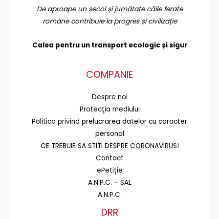
De aproape un secol și jumătate căile ferate
române contribuie la progres și civilizație
Calea pentru un transport
ecologic și sigur
COMPANIE
Despre noi
Protecţia mediului
Politica privind prelucrarea datelor cu caracter
personal
CE TREBUIE SA STITI DESPRE CORONAVIRUS!
Contact
ePetiție
A.N.P.C. – SAL
A.N.P.C.
DRR