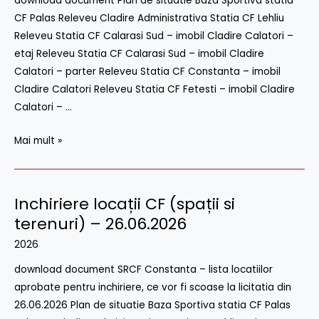
download document Plan de situatie Baza Sportiva statia
si
CF Palas Releveu Cladire Administrativa Statia CF Lehliu
terenuri)
Releveu Statia CF Calarasi Sud – imobil Cladire Calatori –
–
etaj Releveu Statia CF Calarasi Sud – imobil Cladire
29
Calatori – parter Releveu Statia CF Constanta – imobil
Iulie
Cladire Calatori Releveu Statia CF Fetesti – imobil Cladire
2026
Calatori – …
Mai mult »
Inchiriere locații CF (spații si
Inchiriere
locații
terenuri) – 26.06.2026
CF
2026
(spații
download document SRCF Constanta – lista locatiilor
si
aprobate pentru inchiriere, ce vor fi scoase la licitatia din
terenuri)
26.06.2026 Plan de situatie Baza Sportiva statia CF Palas
–