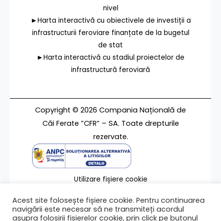
nivel
►Harta interactivă cu obiectivele de investiții a
infrastructurii feroviare finanțate de la bugetul
de stat
►Harta interactivă cu stadiul proiectelor de
infrastructură feroviară
Copyright © 2026 Compania Națională de
Căi Ferate ”CFR” – SA. Toate drepturile
rezervate.
Utilizare fișiere cookie
Termeni de utilizare
Acest site folosește fișiere cookie. Pentru continuarea
Contact
navigării este necesar să ne transmiteți acordul
asupra folosirii fișierelor cookie, prin click pe butonul