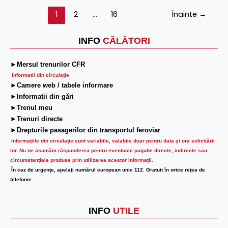
1
2
…
16
Înainte
→
INFO
CĂLĂTORI
►Mersul trenurilor CFR
Informatii din circulaţie
►Camere web / tabele informare
►Informaţii din gări
►Trenul meu
►Trenuri directe
►Drepturile pasagerilor din transportul feroviar
Informaţiile din circulaţie sunt variabile, valabile doar pentru data şi ora solicitării
lor.
Nu ne asumăm răspunderea pentru eventuale pagube directe, indirecte sau
circumstanțiale produse prin utilizarea acestor informații.
În caz de urgenţe, apelaţi numărul european unic 112. Gratuit în orice reţea de
telefonie.
INFO
UTILE