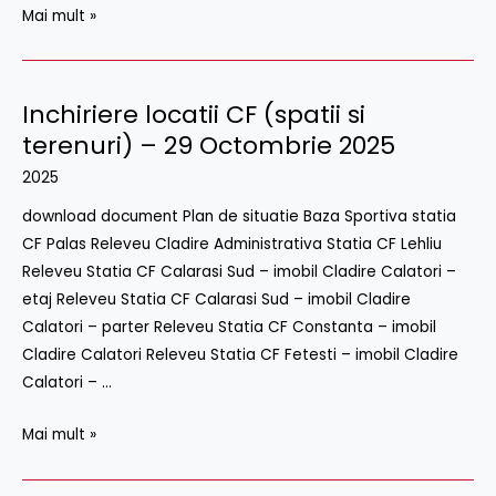
Mai mult »
Inchiriere locatii CF (spatii si
Inchiriere
locatii
terenuri) – 29 Octombrie 2025
CF
2025
(spatii
download document Plan de situatie Baza Sportiva statia
si
CF Palas Releveu Cladire Administrativa Statia CF Lehliu
terenuri)
Releveu Statia CF Calarasi Sud – imobil Cladire Calatori –
–
etaj Releveu Statia CF Calarasi Sud – imobil Cladire
29
Calatori – parter Releveu Statia CF Constanta – imobil
Octombrie
Cladire Calatori Releveu Statia CF Fetesti – imobil Cladire
2025
Calatori – …
Mai mult »