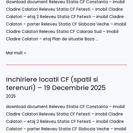
download document Releveu Statia CF Constanta – imobil
si
Cladire Calatori Releveu Statia CF Fetesti – imobil Cladire
terenuri)
Calatori – etaj 2 Releveu Statia CF Fetesti – imobil Cladire
–
Calatori – parter Releveu Statia CF Slobozia Veche – imobil
30
Cladire Calatori Releveu Statia CF Calarasi Sud – imobil
Ianuarie
Cladire Calatori – etaj Plan de situatie Baza …
2026
Mai mult »
Inchiriere locatii CF (spatii si
Inchiriere
locatii
terenuri) – 19 Decembrie 2025
CF
2025
(spatii
download document Releveu Statia CF Constanta – imobil
si
Cladire Calatori Releveu Statia CF Fetesti – imobil Cladire
terenuri)
Calatori – etaj 2 Releveu Statia CF Fetesti – imobil Cladire
–
Calatori – parter Releveu Statia CF Slobozia Veche – imobil
19