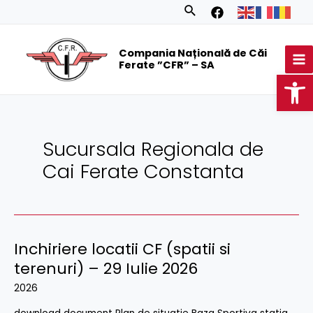
Skip
Posts
Search
to
navigation
MA
content
Compania Națională de Căi
M
Ferate ”CFR” – SA
Op
Sucursala Regionala de
Cai Ferate Constanta
Inchiriere locatii CF (spatii si
Inchiriere
locatii
terenuri) – 29 Iulie 2026
CF
2026
(spatii