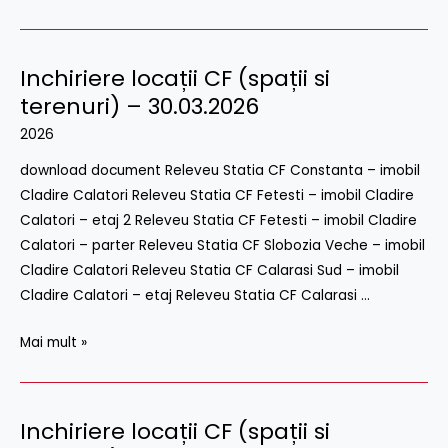
Inchiriere locații CF (spații si
Inchiriere
locații
terenuri) – 30.03.2026
CF
2026
(spații
download document Releveu Statia CF Constanta – imobil
si
Cladire Calatori Releveu Statia CF Fetesti – imobil Cladire
terenuri)
Calatori – etaj 2 Releveu Statia CF Fetesti – imobil Cladire
–
Calatori – parter Releveu Statia CF Slobozia Veche – imobil
30.03.2026
Cladire Calatori Releveu Statia CF Calarasi Sud – imobil
Cladire Calatori – etaj Releveu Statia CF Calarasi …
Mai mult »
Inchiriere locații CF (spații si
Inchiriere