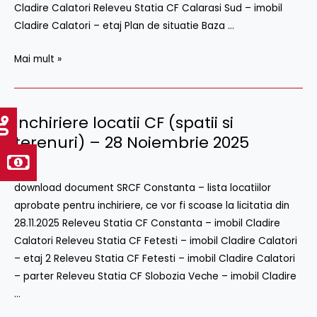
Cladire Calatori Releveu Statia CF Calarasi Sud – imobil
Decembrie
Cladire Calatori – etaj Plan de situatie Baza …
2025
Mai mult »
Inchiriere locatii CF (spatii si
Inchiriere
locatii
terenuri) – 28 Noiembrie 2025
CF
2025
(spatii
download document SRCF Constanta – lista locatiilor
si
aprobate pentru inchiriere, ce vor fi scoase la licitatia din
terenuri)
28.11.2025 Releveu Statia CF Constanta – imobil Cladire
–
Calatori Releveu Statia CF Fetesti – imobil Cladire Calatori
28
– etaj 2 Releveu Statia CF Fetesti – imobil Cladire Calatori
Noiembrie
– parter Releveu Statia CF Slobozia Veche – imobil Cladire
2025
…