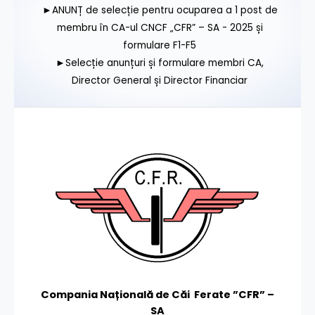
►ANUNȚ de selecție pentru ocuparea a 1 post de
membru în CA-ul CNCF „CFR” – SA - 2025 și
formulare F1-F5
►Selecție anunțuri și formulare membri CA,
Director General și Director Financiar
Compania Națională de Căi Ferate ”CFR” –
SA