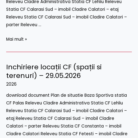
Releveu Cladire Administrativa Statia CF Lehliu Releveu
26.06.2026
Statia CF Calarasi Sud – imobil Cladire Calatori – etaj
Releveu Statia CF Calarasi Sud – imobil Cladire Calatori –
parter Releveu …
Mai mult »
Inchiriere locații CF (spații si
Inchiriere
locații
terenuri) – 29.05.2026
CF
2026
(spații
download document Plan de situatie Baza Sportiva statia
si
CF Palas Releveu Cladire Administrativa Statia CF Lehliu
terenuri)
Releveu Statia CF Calarasi Sud – imobil Cladire Calatori –
–
etaj Releveu Statia CF Calarasi Sud – imobil Cladire
29.05.2026
Calatori – parter Releveu Statia CF Constanta – imobil
Cladire Calatori Releveu Statia CF Fetesti – imobil Cladire