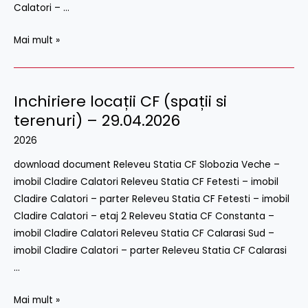
Calatori – …
Mai mult »
Inchiriere locații CF (spații si
Inchiriere
locații
terenuri) – 29.04.2026
CF
2026
(spații
download document Releveu Statia CF Slobozia Veche –
si
imobil Cladire Calatori Releveu Statia CF Fetesti – imobil
terenuri)
Cladire Calatori – parter Releveu Statia CF Fetesti – imobil
–
Cladire Calatori – etaj 2 Releveu Statia CF Constanta –
29.04.2026
imobil Cladire Calatori Releveu Statia CF Calarasi Sud –
imobil Cladire Calatori – parter Releveu Statia CF Calarasi
…
Mai mult »