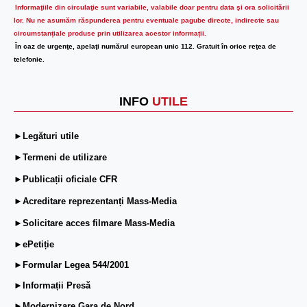
Informaţiile din circulaţie sunt variabile, valabile doar pentru data şi ora solicitării
lor.
Nu ne asumăm răspunderea pentru eventuale pagube directe, indirecte sau
circumstanțiale produse prin utilizarea acestor informații.
În caz de urgenţe, apelaţi numărul european unic 112. Gratuit în orice reţea de
telefonie.
INFO
UTILE
►Legături utile
►Termeni de utilizare
►Publicații oficiale CFR
►Acreditare reprezentanți Mass-Media
►Solicitare acces filmare Mass-Media
►ePetiție
►Formular Legea 544/2001
►Informații Presă
►Modernizare Gara de Nord