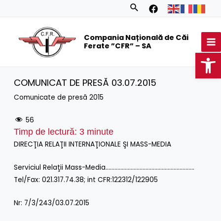
Skip
Search
to
MA
content
Compania Națională de Căi
M
Ferate ”CFR” – SA
Op
COMUNICAT DE PRESĂ 03.07.2015
Comunicate de presă 2015
56
Timp de lectură:
3
minute
DIRECŢIA RELAŢII INTERNAŢIONALE ŞI MASS-MEDIA
Serviciul Relaţii Mass-Media……………………………………………………
Tel/Fax: 021.317.74.38; int CFR:122312/122905
Nr: 7/3/243/03.07.2015