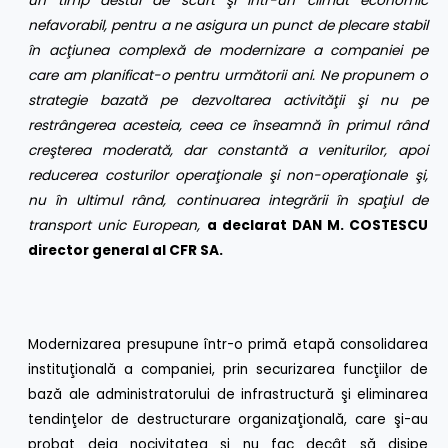
un timp destul de scurt şi într-un climat economic
nefavorabil, pentru a ne asigura un punct de plecare stabil
în acţiunea complexă de modernizare a companiei pe
care am planificat-o pentru următorii ani. Ne propunem o
strategie bazată pe dezvoltarea activităţii şi nu pe
restrângerea acesteia, ceea ce înseamnă în primul rând
creşterea moderată, dar constantă a veniturilor, apoi
reducerea costurilor operaţionale şi non-operaţionale şi,
nu în ultimul rând, continuarea integrării în spaţiul de
transport unic European,
a declarat DAN M. COSTESCU
director general al CFR SA.
Modernizarea presupune într-o primă etapă consolidarea
instituţională a companiei, prin securizarea funcţiilor de
bază ale administratorului de infrastructură şi eliminarea
tendinţelor de destructurare organizaţională, care şi-au
probat deja nocivitatea şi nu fac decât să disipe