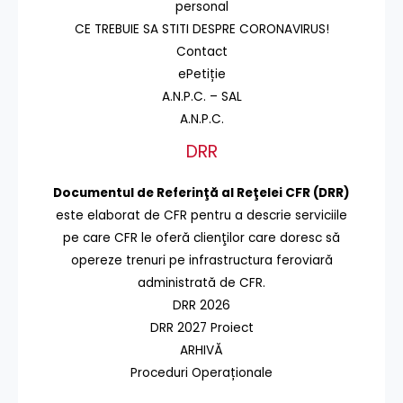
personal
CE TREBUIE SA STITI DESPRE CORONAVIRUS!
Contact
ePetiție
A.N.P.C. – SAL
A.N.P.C.
DRR
Documentul de Referinţă al Reţelei CFR (DRR)
este elaborat de CFR pentru a descrie serviciile
pe care CFR le oferă clienţilor care doresc să
opereze trenuri pe infrastructura feroviară
administrată de CFR.
DRR 2026
DRR 2027 Proiect
ARHIVĂ
Proceduri Operaționale