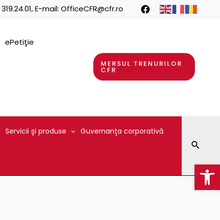
 319.24.01
, E-mail:
OfficeCFR@cfr.ro
ePetiţie
MERSUL TRENURILOR
CFR
Servicii şi produse
Guvernanţa corporativă
Searc
Op