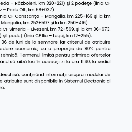
da – Războieni, km 320+221) şi 2 podeţe (linia CF
ov – Podu Olt, km 58+037)
ia CF Constanţa – Mangalia, km 225+169 şi la km
– Mangalia, km 252+597 şi la km 250+416)
 CF Simeria – Livezeni, km 72+569, şi la km 36+673,
 şi1 podeţ (linia CF Ilia – Lugoj, km 12+255).
36 de luni de la semnare, iar criteriul de atribuire
vedere economic, cu o proporţie de 80% pentru
hnică. Termenul limită pentru primirea ofertelor
nd să aibă loc în aceeaşi zi la ora 11.30, la sediul
e deschisă, conţinând informaţii asupra modului de
tribuire sunt disponibile în Sistemul Electronic al
ro
.