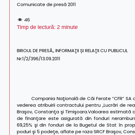
Comunicate de presă 2011
46
Timp de lectură:
2
minute
BIROUL DE PRESĂ‚, INFORMAŢII ȘI RELAŢII CU PUBLICUL
Nr:1/2/396/13.09.2011
Compania Naţională de Căi Ferate “CFR” SA or
vederea atribuirii contractului pentru „Lucrări de re
Braşov, Constanţa şi Timişoara.Valoarea estimată a a
de finanţare este asigurată din fonduri neramburs
69,25% şi din fonduri de la Bugetul de Stat în propo
poduri şi 5 podeţe, aflate pe raza SRCF Braşov, Consta