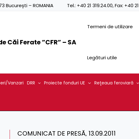
0873 București – ROMANIA
Tel.:
+40 21 319.24.00
, Fax:
+40 21
Termeni de utilizare
e Căi Ferate ”CFR” – SA
Legături utile
ieri/Vanzari
DRR
Proiecte fonduri UE
Reţeaua feroviară
COMUNICAT DE PRESĂ‚ 13.09.2011