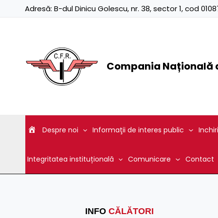
Skip
Adresă:
B-dul Dinicu Golescu, nr. 38, sector 1, cod 01
to
content
Compania Națională d
Despre noi
Informaţii de interes public
Inchir
Integritatea instituțională
Comunicare
Contact
INFO
CĂLĂTORI