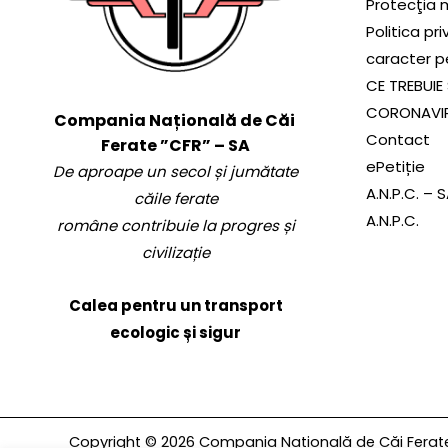
Protecţia 
Politica pr
caracter p
CE TREBUIE 
CORONAVI
Compania Națională de Căi
Contact
Ferate ”CFR” – SA
ePetiție
De aproape un secol și jumătate
A.N.P.C. – 
căile ferate
A.N.P.C.
române contribuie la progres și
civilizație
Calea pentru un transport
ecologic și sigur
Copyright © 2026 Compania Națională de Căi Ferate 