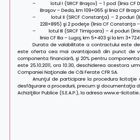
– lotul I (SRCF Braşov) – 1 pod (linia CF De
Braşov – Deda, km 109+065 şi linia CF Braş
– lotul II (SRCF Constanţa) – 2 poduri (lin
228+895) şi 2 podeţe (linia CF Constanţa 
– lotul III (SRCF Timişoara) – 4 poduri (linia
linia CF Ilia – Lugoj, km 5+403 şi la km 3+724)
Durata de valabilitate a contractului este de 
este oferta cea mai avantajoasă din punct de 
componenta financiară, şi 20% pentru componenta te
este 25.10.2011, ora 10.30, deschiderea acestora urmâ
Companiei Naţionale de Căi Ferate CFR SA.
Anunţul de participare la procedura licitaţi
desfăşurare a procedurii, precum şi documentaţia de a
Achiziţiilor Publice (S.E.A.P.), la adresa
www.e-licitatie.