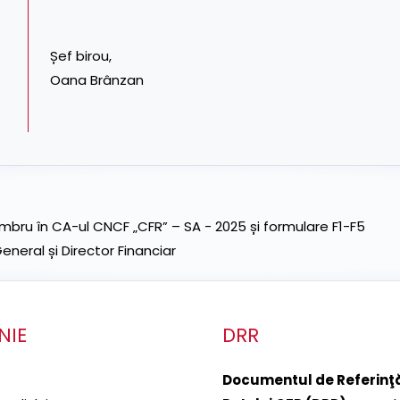
Șef birou,
Oana Brânzan
ru în CA-ul CNCF „CFR” – SA - 2025 și formulare F1-F5
neral și Director Financiar
NIE
DRR
Documentul de Referinţă