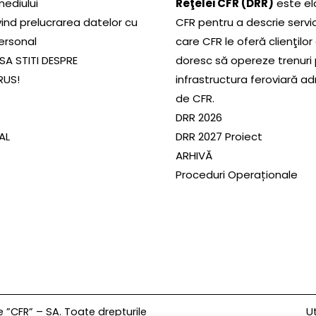
mediului
Reţelei CFR (DRR)
este el
ivind prelucrarea datelor cu
CFR pentru a descrie servic
ersonal
care CFR le oferă clienţilor
SA STITI DESPRE
doresc să opereze trenuri
RUS!
infrastructura feroviară a
de CFR.
DRR 2026
SAL
DRR 2027 Proiect
ARHIVĂ
Proceduri Operaționale
Ut
”CFR” – SA. Toate drepturile