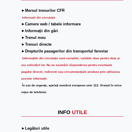
►Mersul trenurilor CFR
Informatii din circulaţie
►Camere web / tabele informare
►Informaţii din gări
►Trenul meu
►Trenuri directe
►Drepturile pasagerilor din transportul feroviar
Informaţiile din circulaţie sunt variabile, valabile doar pentru data şi
ora solicitării lor.
Nu ne asumăm răspunderea pentru eventuale
pagube directe, indirecte sau circumstanțiale produse prin utilizarea
acestor informații.
În caz de urgenţe, apelaţi numărul european unic 112. Gratuit în orice
reţea de telefonie.
INFO
UTILE
►Legături utile