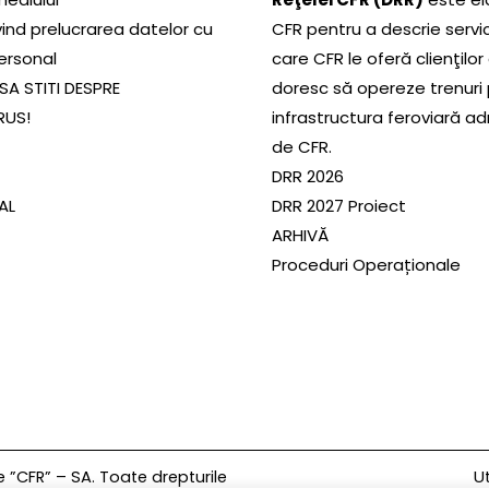
ivind prelucrarea datelor cu
CFR pentru a descrie servic
ersonal
care CFR le oferă clienţilor
SA STITI DESPRE
doresc să opereze trenuri
RUS!
infrastructura feroviară a
de CFR.
DRR 2026
SAL
DRR 2027 Proiect
ARHIVĂ
Proceduri Operaționale
Ut
”CFR” – SA. Toate drepturile