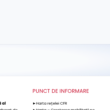
PUNCT DE INFORMARE
 al
►Harta rețelei CFR
aborat de
►Harta – Cresterea mobilitatii pe