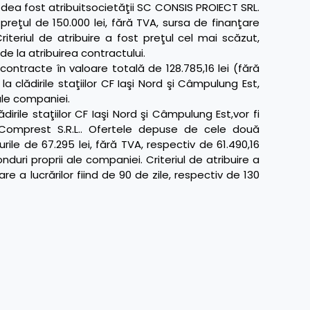
 dea fost atribuitsocietăţii SC CONSIS PROIECT SRL.
ţul de 150.000 lei, fără TVA, sursa de finanţare
riteriul de atribuire a fost preţul cel mai scăzut,
i de la atribuirea contractului.
ontracte în valoare totală de 128.785,16 lei (fără
 la clădirile staţiilor CF Iaşi Nord şi Câmpulung Est,
 ale companiei.
lădirile staţiilor CF Iaşi Nord şi Câmpulung Est,vor fi
 Comprest S.R.L.. Ofertele depuse de cele două
le de 67.295 lei, fără TVA, respectiv de 61.490,16
onduri proprii ale companiei. Criteriul de atribuire a
re a lucrărilor fiind de 90 de zile, respectiv de 130