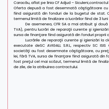
Caracău, aflat pe linia CF Adjud – Siculeni
,
contractul
Oferta depusă a fost desemnată câştigătoare cu pre
fiind asigurată din fonduri de la bugetul de stat. C
termenul limită de finalizare a lucrărilor fiind de 3 lun
De asemenea, CFR SA a mai atribuit şi două c
TVA), pentru lucrări de reparaţii curente şi igienizări
sursa de finanţare fiind asigurată din fonduri proprii
Lucrările de reparaţii curente şi igienizări la c
executate deSC AVIGALL S.R.L, respectiv SC ISIS
societăţi au fost desemnate câştigătoare, cu preţuri
lei, fără TVA, sursa de finanţare fiind asigurată din f
fost preţul cel mai scăzut, termenul limită de finaliza
de zile, de la atribuirea contractului.