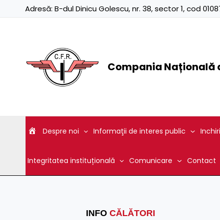
Skip
Adresă:
B-dul Dinicu Golescu, nr. 38, sector 1, cod 01
to
content
Compania Națională d
Despre noi
Informaţii de interes public
Inchir
Integritatea instituțională
Comunicare
Contact
INFO
CĂLĂTORI