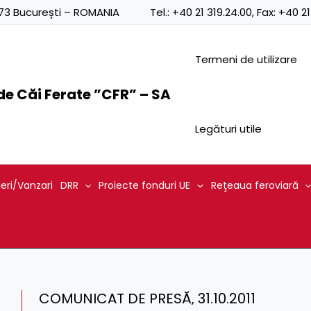
0873 București – ROMANIA
Tel.:
+40 21 319.24.00
, Fax:
+40 21
Termeni de utilizare
e Căi Ferate ”CFR” – SA
Legături utile
ieri/Vanzari
DRR
Proiecte fonduri UE
Reţeaua feroviară
COMUNICAT DE PRESĂ‚ 31.10.2011