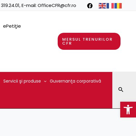
 319.24.01
, E-mail:
OfficeCFR@cfr.ro
ePetiţie
MERSUL TRENURILOR
CFR
Servicii şi produse
Guvernanţa corporativă
Searc
Op