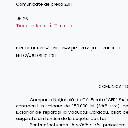
Comunicate de presă 2011
36
Timp de lectură:
2
minute
BIROUL DE PRESĂ‚, INFORMAŢII ȘI RELAŢII CU PUBLICUL
Nr:1/2/462/31.10.2011
COMUNICAT DE 
Compania Naţională de Căi Ferate “CFR” SA a at
contractul în valoare de 150.000 lei (fără TVA), p
lucrărilor de reparaţii la viaductul Caracău, aflat pe
asigurată din fonduri de la bugetul de stat.
Pentruefectuarea
lucrărilor de
proiectare 