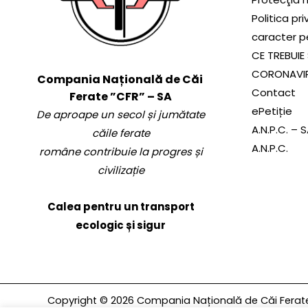
Politica pr
caracter p
CE TREBUIE 
CORONAVI
Compania Națională de Căi
Contact
Ferate ”CFR” – SA
ePetiție
De aproape un secol și jumătate
A.N.P.C. – 
căile ferate
A.N.P.C.
române contribuie la progres și
civilizație
Calea pentru un transport
ecologic și sigur
Copyright © 2026 Compania Națională de Căi Ferate 