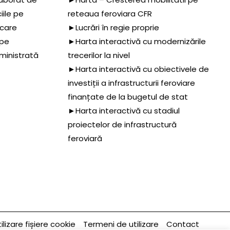
iile pe
reteaua feroviara CFR
 care
►Lucrări în regie proprie
 pe
►Harta interactivă cu modernizările
dministrată
trecerilor la nivel
►Harta interactivă cu obiectivele de
investiții a infrastructurii feroviare
finanțate de la bugetul de stat
►Harta interactivă cu stadiul
proiectelor de infrastructură
feroviară
ilizare fișiere cookie
Termeni de utilizare
Contact