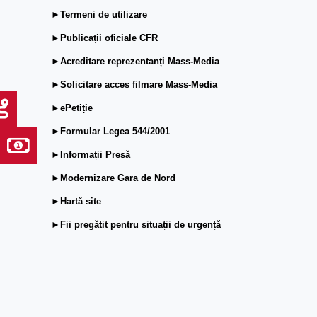
►Termeni de utilizare
►Publicații oficiale CFR
►Acreditare reprezentanți Mass-Media
►Solicitare acces filmare Mass-Media
►ePetiție
►Formular Legea 544/2001
►Informații Presă
►Modernizare Gara de Nord
►Hartă site
►Fii pregătit pentru situații de urgență