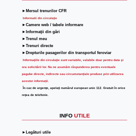
►Mersul trenurilor CFR
Informatii din circulaţie
►Camere web / tabele informare
►Informaţii din gări
►Trenul meu
►Trenuri directe
►Drepturile pasagerilor din transportul feroviar
Informaţiile din circulaţie sunt variabile, valabile doar pentru data şi
ora solicitării lor.
Nu ne asumăm răspunderea pentru eventuale
pagube directe, indirecte sau circumstanțiale produse prin utilizarea
acestor informații.
În caz de urgenţe, apelaţi numărul european unic 112. Gratuit în orice
reţea de telefonie.
INFO
UTILE
►Legături utile