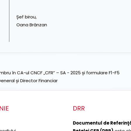
Șef birou,
Oana Brânzan
ru în CA-ul CNCF „CFR” – SA - 2025 și formulare F1-F5
neral și Director Financiar
NIE
DRR
Documentul de Referinţă
mediului
Reţelei CFR (DRR)
este el