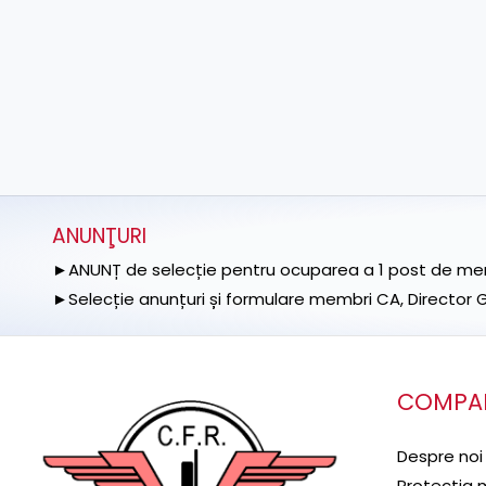
ANUNŢURI
►ANUNȚ de selecție pentru ocuparea a 1 post de memb
►Selecție anunțuri și formulare membri CA, Director Ge
COMPA
Despre noi
Protecţia 