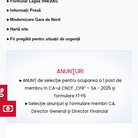
►Formular Legea 544/2001
►Informații Presă
►Modernizare Gara de Nord
►Hartă site
►Fii pregătit pentru situații de urgență
ANUNŢURI
►ANUNȚ de selecție pentru ocuparea a 1 post de
membru în CA-ul CNCF „CFR” – SA - 2025 și
formulare F1-F5
►Selecție anunțuri și formulare membri CA,
Director General și Director Financiar