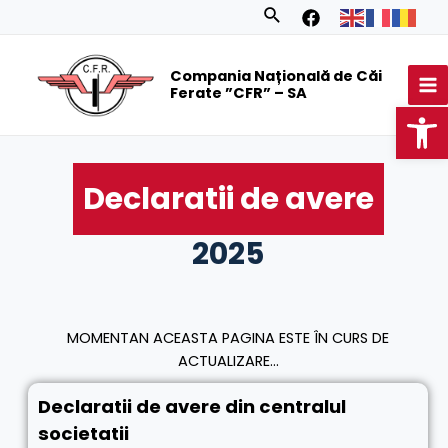
Skip
Search
to
MA
content
Compania Națională de Căi
M
Ferate ”CFR” – SA
Op
Declaratii de avere
2025
MOMENTAN ACEASTA PAGINA ESTE ÎN CURS DE
ACTUALIZARE...
Declaratii de avere din centralul
societatii