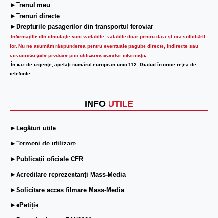
►Trenul meu
►Trenuri directe
►Drepturile pasagerilor din transportul feroviar
Informaţiile din circulaţie sunt variabile, valabile doar pentru data şi ora solicitării
lor.
Nu ne asumăm răspunderea pentru eventuale pagube directe, indirecte sau
circumstanțiale produse prin utilizarea acestor informații.
În caz de urgenţe, apelaţi numărul european unic 112. Gratuit în orice reţea de
telefonie.
INFO
UTILE
►Legături utile
►Termeni de utilizare
►Publicații oficiale CFR
►Acreditare reprezentanți Mass-Media
►Solicitare acces filmare Mass-Media
►ePetiție