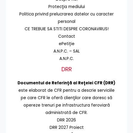
Protecţia mediului
Politica privind prelucrarea datelor cu caracter
personal
CE TREBUIE SA STITI DESPRE CORONAVIRUS!
Contact
ePetiție
A.N.P.C. – SAL
A.N.P.C.
DRR
Documentul de Referinţă al Reţelei CFR (DRR)
este elaborat de CFR pentru a descrie serviciile
pe care CFR le oferă clienţilor care doresc să
opereze trenuri pe infrastructura feroviară
administrată de CFR.
DRR 2026
DRR 2027 Proiect