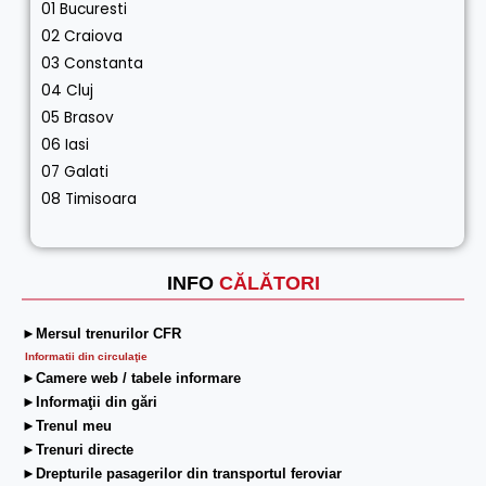
01 Bucuresti
02 Craiova
03 Constanta
04 Cluj
05 Brasov
06 Iasi
07 Galati
08 Timisoara
INFO
CĂLĂTORI
►Mersul trenurilor CFR
Informatii din circulaţie
►Camere web / tabele informare
►Informaţii din gări
►Trenul meu
►Trenuri directe
►Drepturile pasagerilor din transportul feroviar