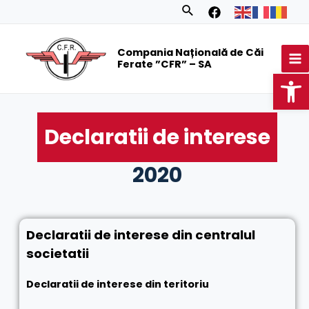
Skip
Search
to
MA
content
Compania Națională de Căi
M
Ferate ”CFR” – SA
Op
Declaratii de interese
2020
Declaratii de interese din centralul
societatii
Declaratii de interese din teritoriu