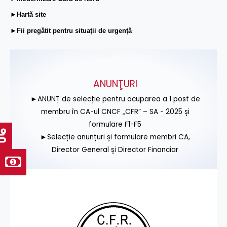
►Hartă site
►Fii pregătit pentru situații de urgență
ANUNŢURI
►ANUNȚ de selecție pentru ocuparea a 1 post de
membru în CA-ul CNCF „CFR” – SA - 2025 și
formulare F1-F5
►Selecție anunțuri și formulare membri CA,
Director General și Director Financiar