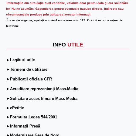
Informaţiile din circulaţie sunt variabile, valabile doar pentru data şi ora solicitării
lor.
Nu ne asumăm răspunderea pentru eventuale pagube directe, indirecte sau
circumstanțiale produse prin utilizarea acestor informații.
În caz de urgenţe, apelaţi numărul european unic 112. Gratuit în orice reţea de
telefonie.
INFO
UTILE
►Legături utile
►Termeni de utilizare
►Publicații oficiale CFR
►Acreditare reprezentanți Mass-Media
►Solicitare acces filmare Mass-Media
►ePetiție
►Formular Legea 544/2001
►Informații Presă
►Modernizare Gara de Nord