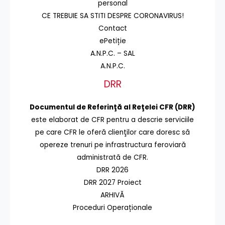
personal
CE TREBUIE SA STITI DESPRE CORONAVIRUS!
Contact
ePetiție
A.N.P.C. – SAL
A.N.P.C.
DRR
Documentul de Referinţă al Reţelei CFR (DRR)
este elaborat de CFR pentru a descrie serviciile
pe care CFR le oferă clienţilor care doresc să
opereze trenuri pe infrastructura feroviară
administrată de CFR.
DRR 2026
DRR 2027 Proiect
ARHIVĂ
Proceduri Operaționale