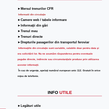
►Mersul trenurilor CFR
Informatii din circulaţie
►Camere web / tabele informare
►Informaţii din gări
►Trenul meu
►Trenuri directe
►Drepturile pasagerilor din transportul feroviar
Informaţiile din circulaţie sunt variabile, valabile doar pentru data şi
ora solicitării lor.
Nu ne asumăm răspunderea pentru eventuale
pagube directe, indirecte sau circumstanțiale produse prin utilizarea
acestor informații.
În caz de urgenţe, apelaţi numărul european unic 112. Gratuit în orice
reţea de telefonie.
INFO
UTILE
►Legături utile