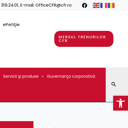
 319.24.01
, E-mail:
OfficeCFR@cfr.ro
ePetiţie
MERSUL TRENURILOR
CFR
Servicii şi produse
Guvernanţa corporativă
Searc
Op