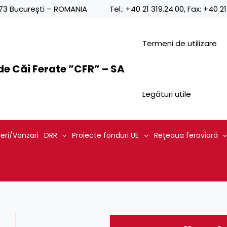
0873 București – ROMANIA
Tel.:
+40 21 319.24.00
, Fax:
+40 21
Termeni de utilizare
e Căi Ferate ”CFR” – SA
Legături utile
ieri/Vanzari
DRR
Proiecte fonduri UE
Reţeaua feroviară