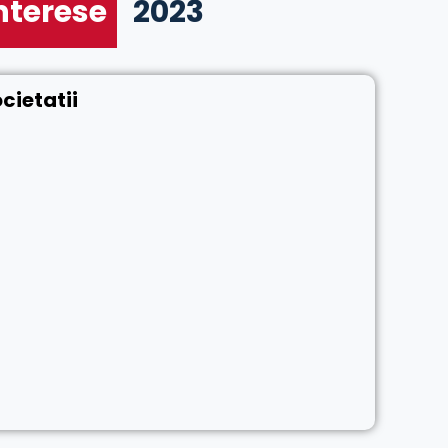
interese
2023
cietatii