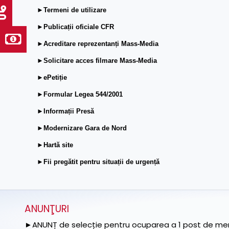
►Termeni de utilizare
►Publicații oficiale CFR
►Acreditare reprezentanți Mass-Media
►Solicitare acces filmare Mass-Media
►ePetiție
►Formular Legea 544/2001
►Informații Presă
►Modernizare Gara de Nord
►Hartă site
►Fii pregătit pentru situații de urgență
ANUNŢURI
►ANUNȚ de selecție pentru ocuparea a 1 post de memb