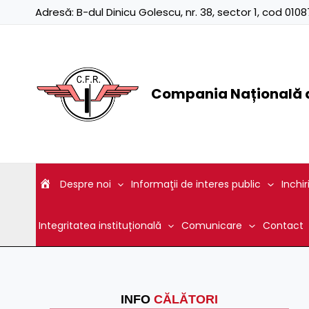
Skip
Adresă:
B-dul Dinicu Golescu, nr. 38, sector 1, cod 01
to
content
Compania Națională d
Despre noi
Informaţii de interes public
Inchir
Integritatea instituțională
Comunicare
Contact
INFO
CĂLĂTORI