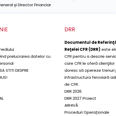
neral și Director Financiar
NIE
DRR
Documentul de Referinţă
mediului
Reţelei CFR (DRR)
este el
ivind prelucrarea datelor cu
CFR pentru a descrie servic
ersonal
care CFR le oferă clienţilor
SA STITI DESPRE
doresc să opereze trenuri
RUS!
infrastructura feroviară a
de CFR.
DRR 2026
SAL
DRR 2027 Proiect
ARHIVĂ
Proceduri Operaționale