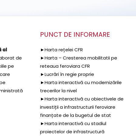
PUNCT DE INFORMARE
 al
►Harta rețelei CFR
aborat de
►Harta – Cresterea mobilitatii pe
iile pe
reteaua feroviara CFR
 care
►Lucrări în regie proprie
 pe
►Harta interactivă cu modernizările
dministrată
trecerilor la nivel
►Harta interactivă cu obiectivele de
investiții a infrastructurii feroviare
finanțate de la bugetul de stat
►Harta interactivă cu stadiul
proiectelor de infrastructură