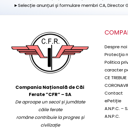
►Selecție anunțuri și formulare membri CA, Director Ge
COMPA
Despre noi
Protecţia 
Politica pr
caracter p
CE TREBUIE 
CORONAVI
Compania Națională de Căi
Contact
Ferate ”CFR” – SA
ePetiție
De aproape un secol și jumătate
A.N.P.C. – 
căile ferate
A.N.P.C.
române contribuie la progres și
civilizație