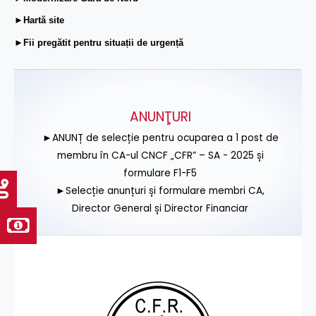
►Hartă site
►Fii pregătit pentru situații de urgență
ANUNŢURI
►ANUNȚ de selecție pentru ocuparea a 1 post de
membru în CA-ul CNCF „CFR” – SA - 2025 și
formulare F1-F5
►Selecție anunțuri și formulare membri CA,
Director General și Director Financiar