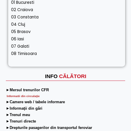
01 Bucuresti
02 Craiova
03 Constanta
04 Cluj
05 Brasov
06 Iasi
07 Galati
08 Timisoara
INFO
CĂLĂTORI
►Mersul trenurilor CFR
Informatii din circulaţie
►Camere web / tabele informare
►Informaţii din gări
►Trenul meu
►Trenuri directe
►Drepturile pasagerilor din transportul feroviar