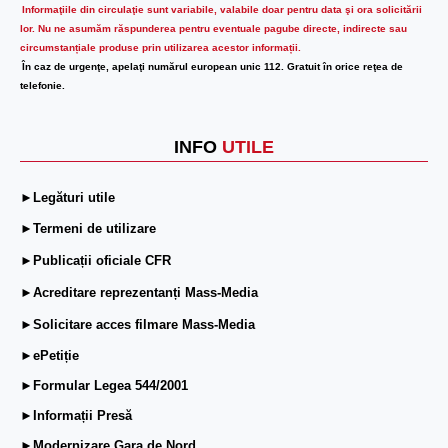
Informaţiile din circulaţie sunt variabile, valabile doar pentru data şi ora solicitării
lor.
Nu ne asumăm răspunderea pentru eventuale pagube directe, indirecte sau
circumstanțiale produse prin utilizarea acestor informații.
În caz de urgenţe, apelaţi numărul european unic 112. Gratuit în orice reţea de
telefonie.
INFO
UTILE
►Legături utile
►Termeni de utilizare
►Publicații oficiale CFR
►Acreditare reprezentanți Mass-Media
►Solicitare acces filmare Mass-Media
►ePetiție
►Formular Legea 544/2001
►Informații Presă
►Modernizare Gara de Nord