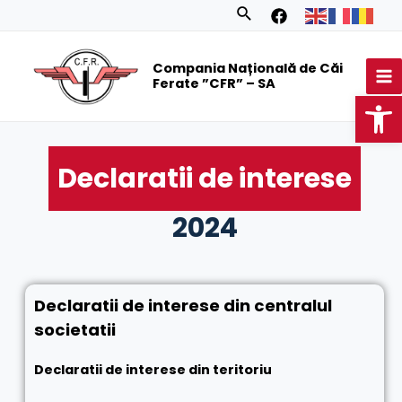
Skip
Search
to
MA
content
Compania Națională de Căi
M
Ferate ”CFR” – SA
Op
Declaratii de interese
2024
Declaratii de interese din centralul
societatii
Declaratii de interese din teritoriu