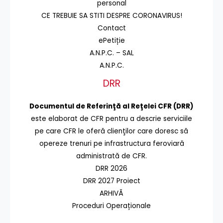
personal
CE TREBUIE SA STITI DESPRE CORONAVIRUS!
Contact
ePetiție
A.N.P.C. – SAL
A.N.P.C.
DRR
Documentul de Referinţă al Reţelei CFR (DRR)
este elaborat de CFR pentru a descrie serviciile
pe care CFR le oferă clienţilor care doresc să
opereze trenuri pe infrastructura feroviară
administrată de CFR.
DRR 2026
DRR 2027 Proiect
ARHIVĂ
Proceduri Operaționale