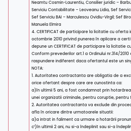
Neamtu Cosmin-Laurentiu, Consilier juridic – Barbut T
Serviciu Contabilitate – Leoveanu Lidia, Sef Servi
Sef Serviciu BAI – Marculescu Ovidiu-Virgil; Sef Biro
Manuela Elmira
4. CERTIFICAT de participare la licitatie cu ofert
octombrie 2010 privind punerea în aplicare a certif
depune un CERTIFICAT de participare la licitatie c
Conform prevederilor art.1 a Ordinului nr.314/2010
raspundere indiferent daca ofertantul este un si
NOTA:
1. Autoritatea contractanta are obligatia de a exc
orice ofertant despre care are cunostinta ca:
a)în ultimii 5 ani, a fost condamnat prin hotarârea 
unei organizatii criminale, pentru coruptie, pentr
2. Autoritatea contractanta va exclude din procedu
afla în oricare dintre urmatoarele situatii:
a)a intrat in faliment ca urmare a hotarârii pronu
c¹)în ultimii 2 ani, nu si-a îndeplinit sau si-a înde