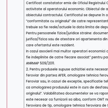
Certificat constatator emis de Oficiul Registrului 
activitate al operatorului economic. Obiectul de ac
obiectului contractului. Certificatul se depune în o
“conformitate cu originalul” de catre reprezentantu
trebuie sa fie reale/actuale la data limita de dep
Pentru persoanele fizice/juridice straine: docum
jurifica/fizica sau de atestare ori apartenenta di
care ofertantul este rezident.
In cazul asocierii mai multor operatori economici c
fie indeplinite de catre fiecare asociat” pentru p
ANRMAP 509/2011.
2. Pentru produsele supuse achizitiei este necesar
feroviar din partea AFER, omologare tehnica fero
Feroviar sau, in cazuri de exceptie, specificatie t
ca omologarea produsului este in curs de desfasura
originalul”. Valabilitatea documentelor se va rapo
este necesar ca furnizorii sa aiba, conform OMT n
feroviara de tip, omologare tehnica feroviara de f