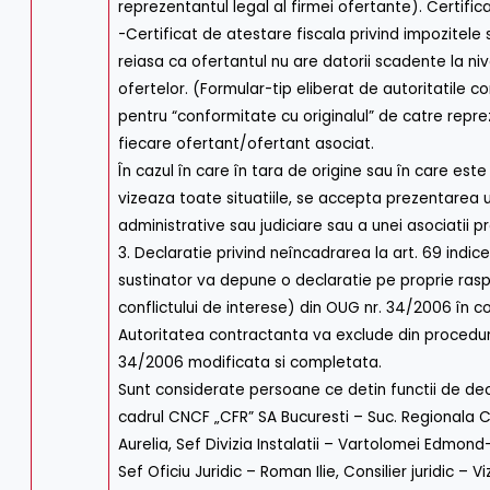
reprezentantul legal al firmei ofertante). Certif
-Certificat de atestare fiscala privind impozitele 
reiasa ca ofertantul nu are datorii scadente la niv
ofertelor. (Formular-tip eliberat de autoritatile c
pentru “conformitate cu originalul” de catre repre
fiecare ofertant/ofertant asociat.
În cazul în care în tara de origine sau în care es
vizeaza toate situatiile, se accepta prezentarea un
administrative sau judiciare sau a unei asociatii
3. Declaratie privind neîncadrarea la art. 69 indi
sustinator va depune o declaratie pe proprie raspu
conflictului de interese) din OUG nr. 34/2006 în c
Autoritatea contractanta va exclude din procedura 
34/2006 modificata si completata.
Sunt considerate persoane ce detin functii de deciz
cadrul CNCF „CFR” SA Bucuresti – Suc. Regionala 
Aurelia, Sef Divizia Instalatii – Vartolomei Edmond-
Sef Oficiu Juridic – Roman Ilie, Consilier juridic – Vi