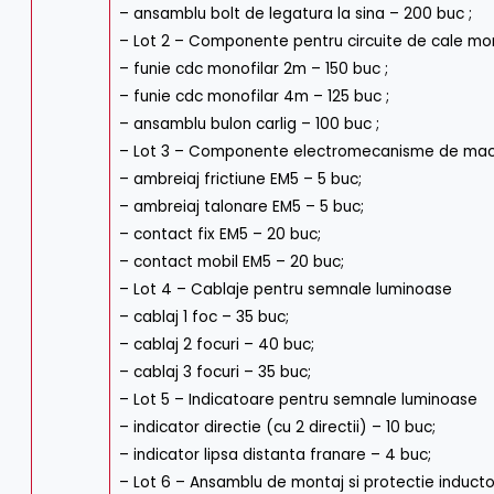
– ansamblu bolt de legatura la sina – 200 buc ;
– Lot 2 – Componente pentru circuite de cale mo
– funie cdc monofilar 2m – 150 buc ;
– funie cdc monofilar 4m – 125 buc ;
– ansamblu bulon carlig – 100 buc ;
– Lot 3 – Componente electromecanisme de ma
– ambreiaj frictiune EM5 – 5 buc;
– ambreiaj talonare EM5 – 5 buc;
– contact fix EM5 – 20 buc;
– contact mobil EM5 – 20 buc;
– Lot 4 – Cablaje pentru semnale luminoase
– cablaj 1 foc – 35 buc;
– cablaj 2 focuri – 40 buc;
– cablaj 3 focuri – 35 buc;
– Lot 5 – Indicatoare pentru semnale luminoase
– indicator directie (cu 2 directii) – 10 buc;
– indicator lipsa distanta franare – 4 buc;
– Lot 6 – Ansamblu de montaj si protectie induct