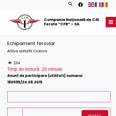
Skip
Search
to
MA
content
Compania Națională de Căi
M
Ferate ”CFR” – SA
Echipament feroviar
Arhiva achizitii Craiova
234
Timp de lectură:
20
minute
Anunt de participare (utilitati) numarul
160595/24.06.2015