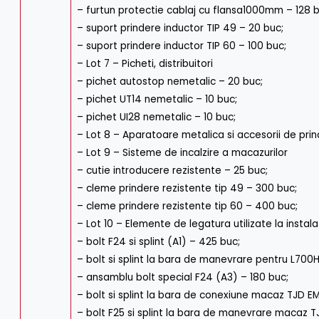
– furtun protectie cablaj cu flansa1000mm – 128 
– suport prindere inductor TIP 49 – 20 buc;
– suport prindere inductor TIP 60 – 100 buc;
– Lot 7 – Picheti, distribuitori
– pichet autostop nemetalic – 20 buc;
– pichet UT14 nemetalic – 10 buc;
– pichet UI28 nemetalic – 10 buc;
– Lot 8 – Aparatoare metalica si accesorii de pri
– Lot 9 – Sisteme de incalzire a macazurilor
– cutie introducere rezistente – 25 buc;
– cleme prindere rezistente tip 49 – 300 buc;
– cleme prindere rezistente tip 60 – 400 buc;
– Lot 10 – Elemente de legatura utilizate la instala
– bolt F24 si splint (A1) – 425 buc;
– bolt si splint la bara de manevrare pentru L700
– ansamblu bolt special F24 (A3) – 180 buc;
– bolt si splint la bara de conexiune macaz TJD E
– bolt F25 si splint la bara de manevrare macaz 