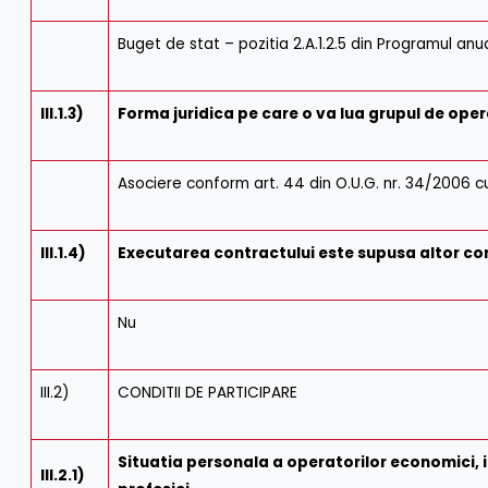
Buget de stat – pozitia 2.A.1.2.5 din Programul anua
III.1.3)
Forma juridica pe care o va lua grupul de oper
Asociere conform art. 44 din O.U.G. nr. 34/2006 cu
III.1.4)
Executarea contractului este supusa altor con
Nu
III.2)
CONDITII DE PARTICIPARE
Situatia personala a operatorilor economici, in
III.2.1)