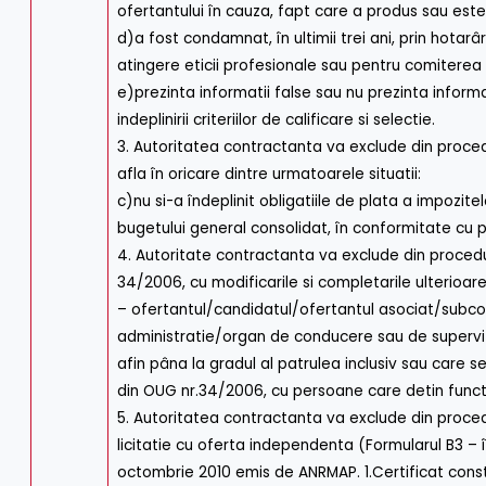
ofertantului în cauza, fapt care a produs sau este
d)a fost condamnat, în ultimii trei ani, prin hotar
atingere eticii profesionale sau pentru comiterea 
e)prezinta informatii false sau nu prezinta inform
indeplinirii criteriilor de calificare si selectie.
3. Autoritatea contractanta va exclude din procedu
afla în oricare dintre urmatoarele situatii:
c)nu si-a îndeplinit obligatiile de plata a impozit
bugetului general consolidat, în conformitate cu p
4. Autoritate contractanta va exclude din procedur
34/2006, cu modificarile si completarile ulterioar
– ofertantul/candidatul/ofertantul asociat/subcont
administratie/organ de conducere sau de superviza
afin pâna la gradul al patrulea inclusiv sau care se
din OUG nr.34/2006, cu persoane care detin functii
5. Autoritatea contractanta va exclude din proced
licitatie cu oferta independenta (Formularul B3 – î
octombrie 2010 emis de ANRMAP. 1.Certificat consta