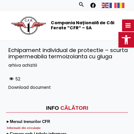
Skip
Search
to
MA
content
Compania Națională de Căi
M
Ferate ”CFR” – SA
Op
Echipament individual de protectie – scurta
impermeabila termoizolanta cu gluga
arhiva achizitii
52
Download document
INFO
CĂLĂTORI
►Mersul trenurilor CFR
Informatii din circulaţie