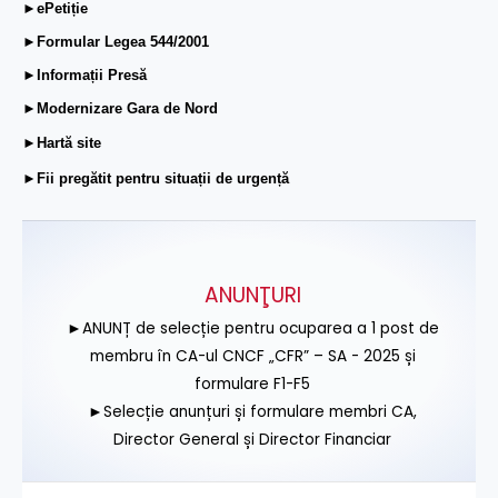
►ePetiție
►Formular Legea 544/2001
►Informații Presă
►Modernizare Gara de Nord
►Hartă site
►Fii pregătit pentru situații de urgență
ANUNŢURI
►ANUNȚ de selecție pentru ocuparea a 1 post de
membru în CA-ul CNCF „CFR” – SA - 2025 și
formulare F1-F5
►Selecție anunțuri și formulare membri CA,
Director General și Director Financiar