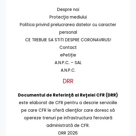
Despre noi
Protecţia mediului
Politica privind prelucrarea datelor cu caracter
personal
CE TREBUIE SA STITI DESPRE CORONAVIRUS!
Contact
ePetiție
A.N.P.C. – SAL
A.N.P.C.
DRR
Documentul de Referinţă al Reţelei CFR (DRR)
este elaborat de CFR pentru a descrie serviciile
pe care CFR le oferă clienţilor care doresc să
opereze trenuri pe infrastructura feroviară
administrată de CFR.
DRR 2026