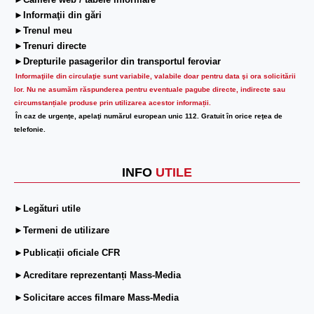
►Camere web / tabele informare
►Informaţii din gări
►Trenul meu
►Trenuri directe
►Drepturile pasagerilor din transportul feroviar
Informaţiile din circulaţie sunt variabile, valabile doar pentru data şi ora solicitării
lor.
Nu ne asumăm răspunderea pentru eventuale pagube directe, indirecte sau
circumstanțiale produse prin utilizarea acestor informații.
În caz de urgenţe, apelaţi numărul european unic 112. Gratuit în orice reţea de
telefonie.
INFO
UTILE
►Legături utile
►Termeni de utilizare
►Publicații oficiale CFR
►Acreditare reprezentanți Mass-Media
►Solicitare acces filmare Mass-Media