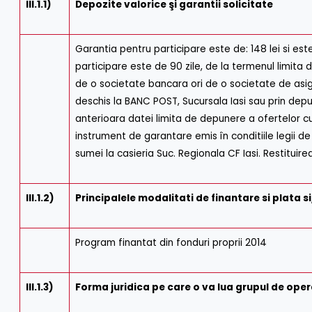
III.1.1)
Depozite valorice şi garantii solicitate
Garantia pentru participare este de: 148 lei si es
participare este de 90 zile, de la termenul limita 
de o societate bancara ori de o societate de asigur
deschis la BANC POST, Sucursala Iasi sau prin depu
anterioara datei limita de depunere a ofertelor cu 
instrument de garantare emis în conditiile legii 
sumei la casieria Suc. Regionala CF Iasi. Restitui
III.1.2)
Principalele modalitati de finantare si plata si
Program finantat din fonduri proprii 2014
III.1.3)
Forma juridica pe care o va lua grupul de oper