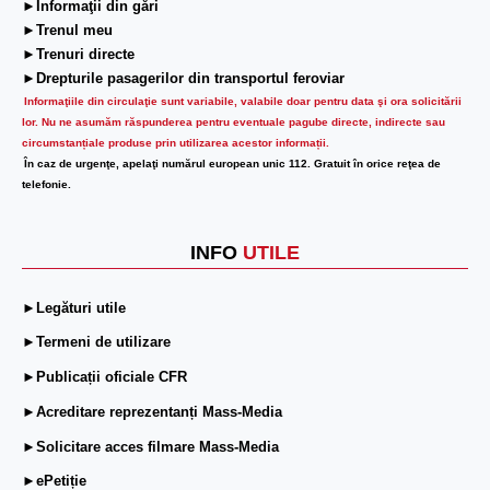
►Informaţii din gări
►Trenul meu
►Trenuri directe
►Drepturile pasagerilor din transportul feroviar
Informaţiile din circulaţie sunt variabile, valabile doar pentru data şi ora solicitării
lor.
Nu ne asumăm răspunderea pentru eventuale pagube directe, indirecte sau
circumstanțiale produse prin utilizarea acestor informații.
În caz de urgenţe, apelaţi numărul european unic 112. Gratuit în orice reţea de
telefonie.
INFO
UTILE
►Legături utile
►Termeni de utilizare
►Publicații oficiale CFR
►Acreditare reprezentanți Mass-Media
►Solicitare acces filmare Mass-Media
►ePetiție