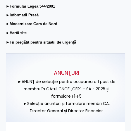
►Formular Legea 544/2001
►Informații Presă
►Modernizare Gara de Nord
►Hartă site
►Fii pregătit pentru situații de urgență
ANUNŢURI
►ANUNȚ de selecție pentru ocuparea a 1 post de
membru în CA-ul CNCF „CFR” – SA - 2025 și
formulare F1-F5
►Selecție anunțuri și formulare membri CA,
Director General și Director Financiar