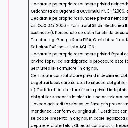
Declaratie pe propria raspundere privind neîncadrar
Ordonanta de Urgenta a Guvernului nr. 34/2006, cu m
Declaratie pe propria raspundere privind neîncadrar
din OUG 34/ 2006 – Formularul 3B din Sectiunea III
sustinatori). Persoanele ce detin functii de decizi
Director: ing. George Radu PIPA, Contabil sef: ec. 
Sef birou BAP ing. Julieta AGHION.
Declaratie pe proprie raspundere privind faptul c
privind faptul ca participarea la procedura este f
Sectiunea III- Formulare, în original.
Certificate constatatoare privind îndeplinirea obliga
bugetului local, care sa ateste situatia obligatiil
b) Certificat de atestare fiscala privind indeplinir
obligatiilor scadente la plata în luna anterioara 
Dovada achitarii taxelor se va face prin prezentare
mentiunea „conform cu originalul”. 1.Certificat con
se poate prezenta în original, în copie legalizata s
depunere a ofertelor. Obiectul contractului trebu