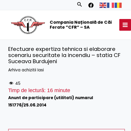
Skip
Search
to
MA
content
Compania Națională de Căi
M
Ferate ”CFR” – SA
Efectuare expertiza tehnica si elaborare
scenariu securitate la incendiu – statia CF
Suceava Burdujeni
Arhiva achizitii Iasi
45
Timp de lectură:
16
minute
Anunt de participare (utilitati) numarul
151776/25.06.2014