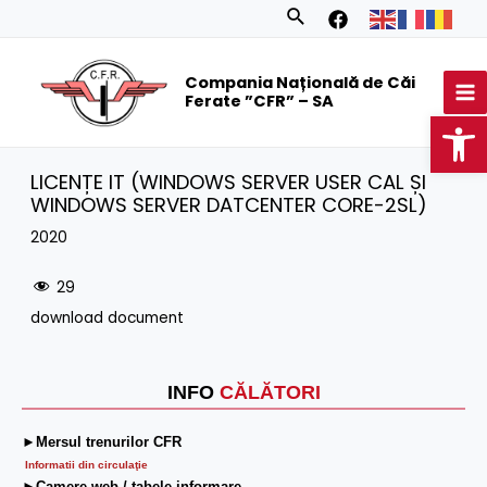
Skip
Search
to
MA
content
Compania Națională de Căi
M
Ferate ”CFR” – SA
Op
LICENȚE IT (WINDOWS SERVER USER CAL ȘI
WINDOWS SERVER DATCENTER CORE-2SL)
2020
29
download document
INFO
CĂLĂTORI
►Mersul trenurilor CFR
Informatii din circulaţie