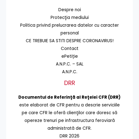
Despre noi
Protecţia mediului
Politica privind prelucrarea datelor cu caracter
personal
CE TREBUIE SA STITI DESPRE CORONAVIRUS!
Contact
ePetiție
A.N.P.C. – SAL
A.N.P.C.
DRR
Documentul de Referinţă al Reţelei CFR (DRR)
este elaborat de CFR pentru a descrie serviciile
pe care CFR le oferă clienţilor care doresc să
opereze trenuri pe infrastructura feroviară
administrată de CFR.
DRR 2026