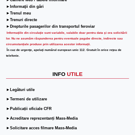
►Camere web / tabele informare
►Informaţii din gări
►Trenul meu
►Trenuri directe
►Drepturile pasagerilor din transportul feroviar
Informaţiile din circulaţie sunt variabile, valabile doar pentru data şi ora solicitării
lor.
Nu ne asumăm răspunderea pentru eventuale pagube directe, indirecte sau
circumstanțiale produse prin utilizarea acestor informații.
În caz de urgenţe, apelaţi numărul european unic 112. Gratuit în orice reţea de
telefonie.
INFO
UTILE
►Legături utile
►Termeni de utilizare
►Publicații oficiale CFR
►Acreditare reprezentanți Mass-Media
►Solicitare acces filmare Mass-Media