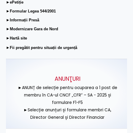
►ePetiție
►Formular Legea 544/2001
►Informații Presă
►Modernizare Gara de Nord
►Hartă site
►Fii pregătit pentru situații de urgență
ANUNŢURI
►ANUNȚ de selecție pentru ocuparea a 1 post de
membru în CA-ul CNCF „CFR” – SA - 2025 și
formulare F1-F5
►Selecție anunțuri și formulare membri CA,
Director General și Director Financiar