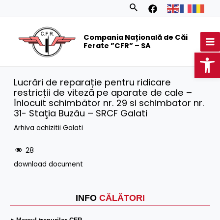
Skip
Search
to
MA
content
Compania Națională de Căi
M
Ferate ”CFR” – SA
Op
Lucrări de reparație pentru ridicare
restricții de viteză pe aparate de cale –
Ȋnlocuit schimbător nr. 29 si schimbator nr.
31- Staţia Buzău – SRCF Galati
Arhiva achizitii Galati
28
download document
INFO
CĂLĂTORI