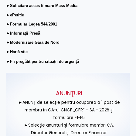
►Solicitare acces filmare Mass-Media
►ePetiție
►Formular Legea 544/2001
►Informații Presă
►Modernizare Gara de Nord
►Hartă site
►Fii pregătit pentru situații de urgență
ANUNŢURI
►ANUNȚ de selecție pentru ocuparea a 1 post de
membru în CA-ul CNCF „CFR” – SA - 2025 și
formulare F1-F5
►Selecție anunțuri și formulare membri CA,
Director General și Director Financiar