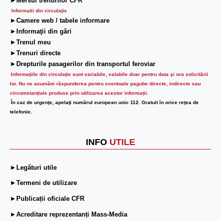
►Mersul trenurilor CFR
Informatii din circulaţie
►Camere web / tabele informare
►Informaţii din gări
►Trenul meu
►Trenuri directe
►Drepturile pasagerilor din transportul feroviar
Informaţiile din circulaţie sunt variabile, valabile doar pentru data şi ora solicitării
lor.
Nu ne asumăm răspunderea pentru eventuale pagube directe, indirecte sau
circumstanțiale produse prin utilizarea acestor informații.
În caz de urgenţe, apelaţi numărul european unic 112. Gratuit în orice reţea de
telefonie.
INFO
UTILE
►Legături utile
►Termeni de utilizare
►Publicații oficiale CFR
►Acreditare reprezentanți Mass-Media