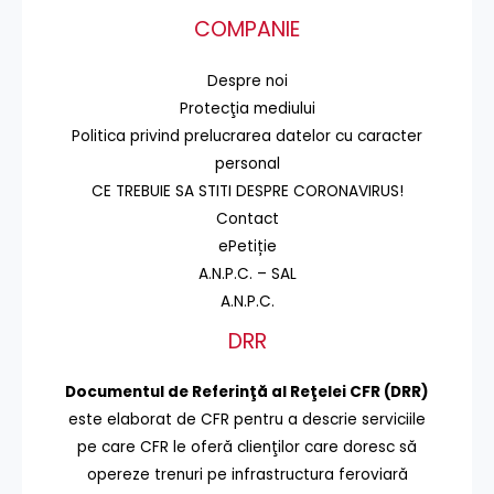
COMPANIE
Despre noi
Protecţia mediului
Politica privind prelucrarea datelor cu caracter
personal
CE TREBUIE SA STITI DESPRE CORONAVIRUS!
Contact
ePetiție
A.N.P.C. – SAL
A.N.P.C.
DRR
Documentul de Referinţă al Reţelei CFR (DRR)
este elaborat de CFR pentru a descrie serviciile
pe care CFR le oferă clienţilor care doresc să
opereze trenuri pe infrastructura feroviară