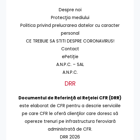
Despre noi
Protecţia mediului
Politica privind prelucrarea datelor cu caracter
personal
CE TREBUIE SA STITI DESPRE CORONAVIRUS!
Contact
ePetiție
A.N.P.C. – SAL
A.N.P.C.
DRR
Documentul de Referinţă al Reţelei CFR (DRR)
este elaborat de CFR pentru a descrie serviciile
pe care CFR le oferă clienţilor care doresc să
opereze trenuri pe infrastructura feroviară
administrată de CFR.
DRR 2026