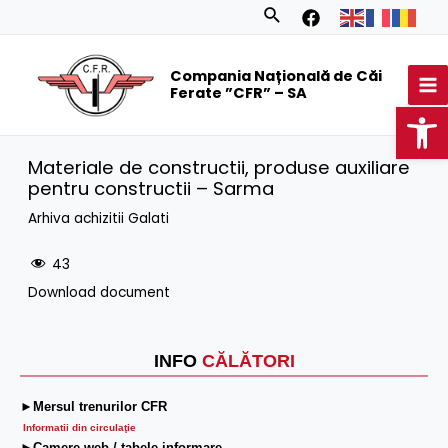
Skip
Search
to
MA
content
Compania Națională de Căi
M
Ferate ”CFR” – SA
Op
Materiale de constructii, produse auxiliare
pentru constructii – Sarma
Arhiva achizitii Galati
43
Download document
INFO
CĂLĂTORI
►Mersul trenurilor CFR
Informatii din circulaţie