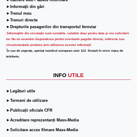
►Camere web / tabele informare
►Informaţii din gări
►Trenul meu
►Trenuri directe
►Drepturile pasagerilor din transportul feroviar
Informaţiile din circulaţie sunt variabile, valabile doar pentru data şi ora solicitării
lor.
Nu ne asumăm răspunderea pentru eventuale pagube directe, indirecte sau
circumstanțiale produse prin utilizarea acestor informații.
În caz de urgenţe, apelaţi numărul european unic 112. Gratuit în orice reţea de
telefonie.
INFO
UTILE
►Legături utile
►Termeni de utilizare
►Publicații oficiale CFR
►Acreditare reprezentanți Mass-Media
►Solicitare acces filmare Mass-Media