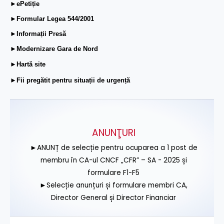
►ePetiție
►Formular Legea 544/2001
►Informații Presă
►Modernizare Gara de Nord
►Hartă site
►Fii pregătit pentru situații de urgență
ANUNŢURI
►ANUNȚ de selecție pentru ocuparea a 1 post de
membru în CA-ul CNCF „CFR” – SA - 2025 și
formulare F1-F5
►Selecție anunțuri și formulare membri CA,
Director General și Director Financiar