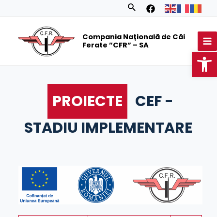
Skip
Search
to
MA
content
Compania Națională de Căi
M
Ferate ”CFR” – SA
Op
PROIECTE
CEF -
STADIU IMPLEMENTARE