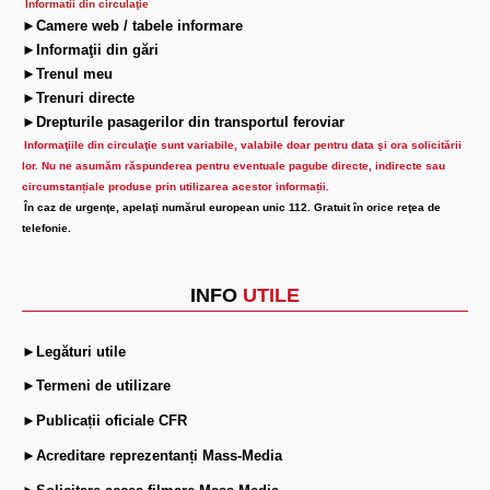
Informatii din circulaţie
►Camere web / tabele informare
►Informaţii din gări
►Trenul meu
►Trenuri directe
►Drepturile pasagerilor din transportul feroviar
Informaţiile din circulaţie sunt variabile, valabile doar pentru data şi ora solicitării
lor.
Nu ne asumăm răspunderea pentru eventuale pagube directe, indirecte sau
circumstanțiale produse prin utilizarea acestor informații.
În caz de urgenţe, apelaţi numărul european unic 112. Gratuit în orice reţea de
telefonie.
INFO
UTILE
►Legături utile
►Termeni de utilizare
►Publicații oficiale CFR
►Acreditare reprezentanți Mass-Media