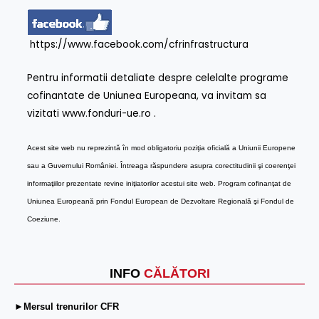
https://www.facebook.com/cfrinfrastructura
Pentru informatii detaliate despre celelalte programe
cofinantate de Uniunea Europeana, va invitam sa
vizitati www.fonduri-ue.ro .
Acest site web nu reprezintă în mod obligatoriu poziţia oficială a Uniunii Europene
sau a Guvernului României. Întreaga răspundere asupra corectitudinii şi coerenţei
informaţiilor prezentate revine iniţiatorilor acestui site web. Program cofinanţat de
Uniunea Europeană prin Fondul European de Dezvoltare Regională şi Fondul de
Coeziune.
INFO
CĂLĂTORI
►Mersul trenurilor CFR