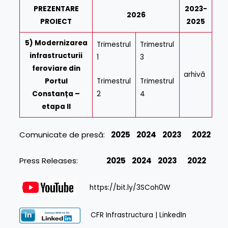
PREZENTARE
2023-
2026
PROIECT
2025
5) Modernizarea
Trimestrul
Trimestrul
infrastructurii
1
3
feroviare din
arhivă
Trimestrul
Trimestrul
Portul
2
4
Constanța –
etapa II
Comunicate de presă:
2025
2024
2023
2022
Press Releases:
2025
2024
2023
2022
https://bit.ly/3SCoh0W
CFR Infrastructura | LinkedIn