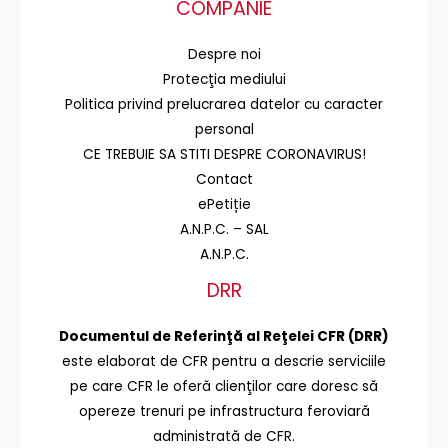
COMPANIE
Despre noi
Protecţia mediului
Politica privind prelucrarea datelor cu caracter
personal
CE TREBUIE SA STITI DESPRE CORONAVIRUS!
Contact
ePetiție
A.N.P.C. – SAL
A.N.P.C.
DRR
Documentul de Referinţă al Reţelei CFR (DRR)
este elaborat de CFR pentru a descrie serviciile
pe care CFR le oferă clienţilor care doresc să
opereze trenuri pe infrastructura feroviară
administrată de CFR.