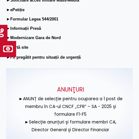
►Solicitare acces filmare Mass-Media
►ePetiție
►Formular Legea 544/2001
►Informații Presă
►Modernizare Gara de Nord
►Hartă site
►Fii pregătit pentru situații de urgență
ANUNŢURI
►ANUNȚ de selecție pentru ocuparea a 1 post de
membru în CA-ul CNCF „CFR” – SA - 2025 și
formulare F1-F5
►Selecție anunțuri și formulare membri CA,
Director General și Director Financiar