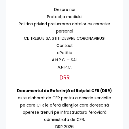
Despre noi
Protecţia mediului
Politica privind prelucrarea datelor cu caracter
personal
CE TREBUIE SA STITI DESPRE CORONAVIRUS!
Contact
ePetiție
A.N.P.C. – SAL
A.N.P.C.
DRR
Documentul de Referinţă al Reţelei CFR (DRR)
este elaborat de CFR pentru a descrie serviciile
pe care CFR le oferă clienţilor care doresc să
opereze trenuri pe infrastructura feroviară
administrată de CFR.
DRR 2026