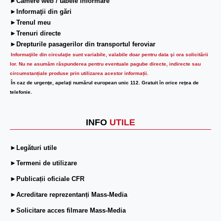
►Camere web / tabele informare
►Informaţii din gări
►Trenul meu
►Trenuri directe
►Drepturile pasagerilor din transportul feroviar
Informaţiile din circulaţie sunt variabile, valabile doar pentru data şi ora solicitării
lor.
Nu ne asumăm răspunderea pentru eventuale pagube directe, indirecte sau
circumstanțiale produse prin utilizarea acestor informații.
În caz de urgenţe, apelaţi numărul european unic 112. Gratuit în orice reţea de
telefonie.
INFO
UTILE
►Legături utile
►Termeni de utilizare
►Publicații oficiale CFR
►Acreditare reprezentanți Mass-Media
►Solicitare acces filmare Mass-Media