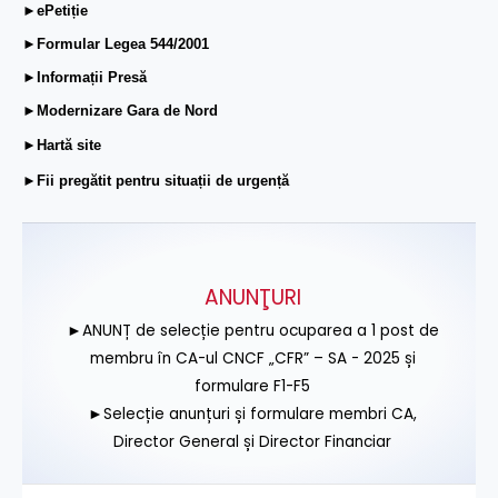
►ePetiție
►Formular Legea 544/2001
►Informații Presă
►Modernizare Gara de Nord
►Hartă site
►Fii pregătit pentru situații de urgență
ANUNŢURI
►ANUNȚ de selecție pentru ocuparea a 1 post de
membru în CA-ul CNCF „CFR” – SA - 2025 și
formulare F1-F5
►Selecție anunțuri și formulare membri CA,
Director General și Director Financiar