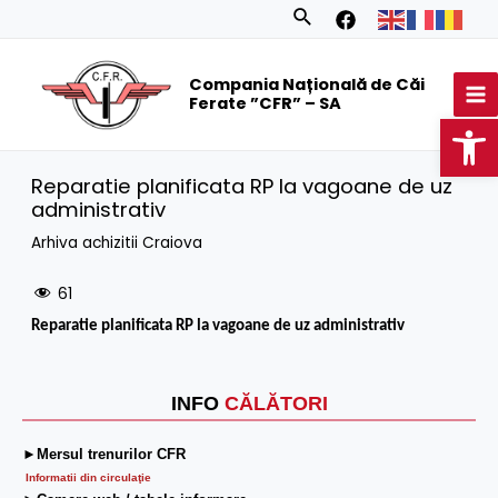
Skip
Search
to
MA
content
Compania Națională de Căi
M
Ferate ”CFR” – SA
Op
Reparatie planificata RP la vagoane de uz
administrativ
Arhiva achizitii Craiova
61
Reparatie planificata RP la vagoane de uz administrativ
INFO
CĂLĂTORI
►Mersul trenurilor CFR
Informatii din circulaţie