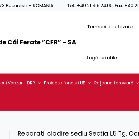
0873 București – ROMANIA
Tel.:
+40 21 319.24.00
, Fax:
+40 21
Termeni de utilizare
e Căi Ferate ”CFR” – SA
Legături utile
ieri/Vanzari
DRR
Proiecte fonduri UE
Reţeaua feroviară
Reparatii cladire sediu Sectia L5 Tg. Oc