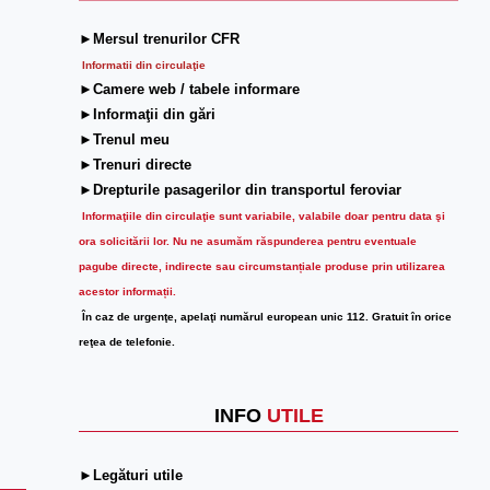
►Mersul trenurilor CFR
Informatii din circulaţie
►Camere web / tabele informare
►Informaţii din gări
►Trenul meu
►Trenuri directe
►Drepturile pasagerilor din transportul feroviar
Informaţiile din circulaţie sunt variabile, valabile doar pentru data şi
ora solicitării lor.
Nu ne asumăm răspunderea pentru eventuale
pagube directe, indirecte sau circumstanțiale produse prin utilizarea
acestor informații.
În caz de urgenţe, apelaţi numărul european unic 112. Gratuit în orice
reţea de telefonie.
INFO
UTILE
►Legături utile