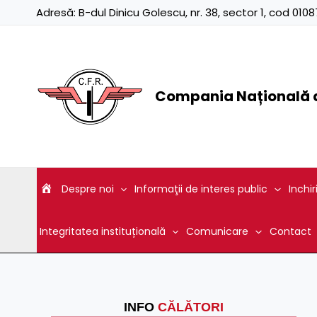
Skip
Adresă:
B-dul Dinicu Golescu, nr. 38, sector 1, cod 01
to
content
Compania Națională d
Despre noi
Informaţii de interes public
Inchir
Integritatea instituțională
Comunicare
Contact
INFO
CĂLĂTORI