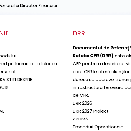
neral și Director Financiar
NIE
DRR
Documentul de Referinţă
mediului
Reţelei CFR (DRR)
este el
ivind prelucrarea datelor cu
CFR pentru a descrie servic
ersonal
care CFR le oferă clienţilor
SA STITI DESPRE
doresc să opereze trenuri
RUS!
infrastructura feroviară a
de CFR.
DRR 2026
SAL
DRR 2027 Proiect
ARHIVĂ
Proceduri Operaționale