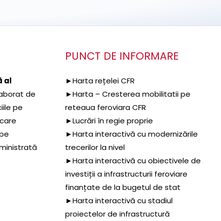
PUNCT DE INFORMARE
 al
►Harta rețelei CFR
aborat de
►Harta – Cresterea mobilitatii pe
iile pe
reteaua feroviara CFR
 care
►Lucrări în regie proprie
 pe
►Harta interactivă cu modernizările
dministrată
trecerilor la nivel
►Harta interactivă cu obiectivele de
investiții a infrastructurii feroviare
finanțate de la bugetul de stat
►Harta interactivă cu stadiul
proiectelor de infrastructură