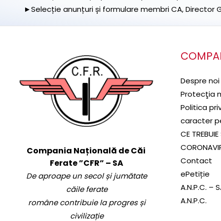
►Selecție anunțuri și formulare membri CA, Director Ge
COMPA
Despre noi
Protecţia 
Politica pr
caracter p
CE TREBUIE 
CORONAVI
Compania Națională de Căi
Contact
Ferate ”CFR” – SA
ePetiție
De aproape un secol și jumătate
A.N.P.C. – 
căile ferate
A.N.P.C.
române contribuie la progres și
civilizație