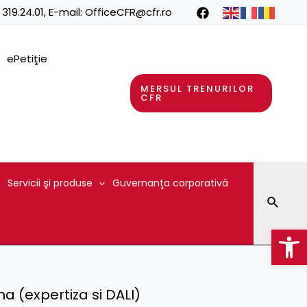
 319.24.01
, E-mail:
OfficeCFR@cfr.ro
ePetiţie
MERSUL TRENURILOR
CFR
Servicii şi produse
Guvernanţa corporativă
Searc
Op
na (expertiza si DALI)