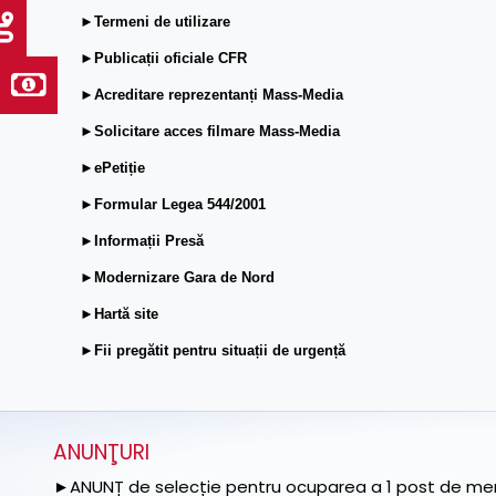
►Termeni de utilizare
►Publicații oficiale CFR
►Acreditare reprezentanți Mass-Media
►Solicitare acces filmare Mass-Media
►ePetiție
►Formular Legea 544/2001
►Informații Presă
►Modernizare Gara de Nord
►Hartă site
►Fii pregătit pentru situații de urgență
ANUNŢURI
►ANUNȚ de selecție pentru ocuparea a 1 post de memb