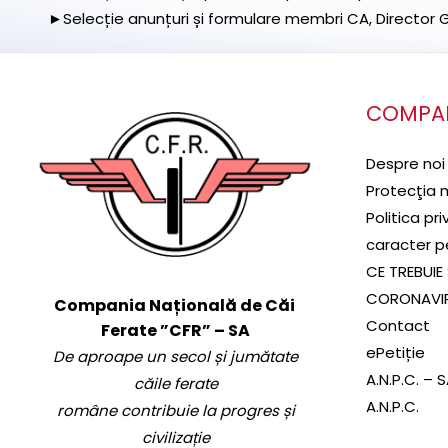
►Selecție anunțuri și formulare membri CA, Director Ge
COMPA
Despre noi
Protecţia 
Politica pr
caracter p
CE TREBUIE 
CORONAVI
Compania Națională de Căi
Contact
Ferate ”CFR” – SA
ePetiție
De aproape un secol și jumătate
A.N.P.C. – 
căile ferate
A.N.P.C.
române contribuie la progres și
civilizație