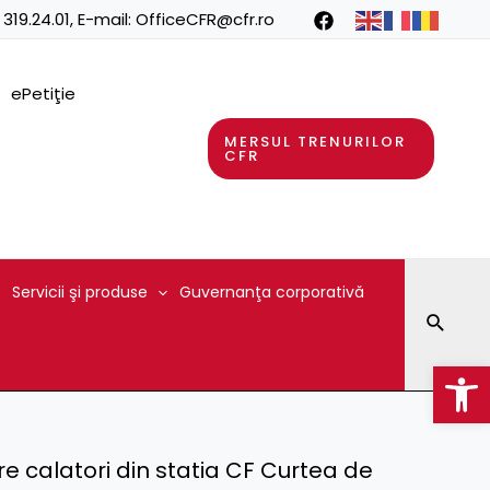
 319.24.01
, E-mail:
OfficeCFR@cfr.ro
ePetiţie
MERSUL TRENURILOR
CFR
Servicii şi produse
Guvernanţa corporativă
Searc
Op
ire calatori din statia CF Curtea de