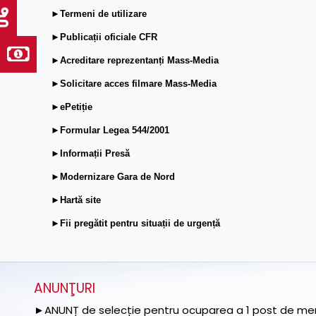
►Termeni de utilizare
►Publicații oficiale CFR
►Acreditare reprezentanți Mass-Media
►Solicitare acces filmare Mass-Media
►ePetiție
►Formular Legea 544/2001
►Informații Presă
►Modernizare Gara de Nord
►Hartă site
►Fii pregătit pentru situații de urgență
ANUNŢURI
►ANUNȚ de selecție pentru ocuparea a 1 post de memb