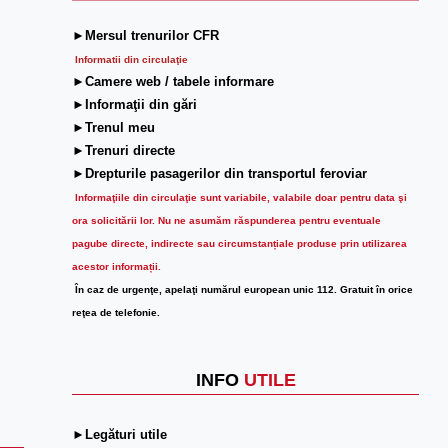
►Mersul trenurilor CFR
Informatii din circulaţie
►Camere web / tabele informare
►Informaţii din gări
►Trenul meu
►Trenuri directe
►Drepturile pasagerilor din transportul feroviar
Informaţiile din circulaţie sunt variabile, valabile doar pentru data şi
ora solicitării lor.
Nu ne asumăm răspunderea pentru eventuale
pagube directe, indirecte sau circumstanțiale produse prin utilizarea
acestor informații.
În caz de urgenţe, apelaţi numărul european unic 112. Gratuit în orice
reţea de telefonie.
INFO
UTILE
►Legături utile