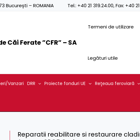
0873 București – ROMANIA
Tel.:
+40 21 319.24.00
, Fax:
+40 21
Termeni de utilizare
e Căi Ferate ”CFR” – SA
Legături utile
ieri/Vanzari
DRR
Proiecte fonduri UE
Reţeaua feroviară
Reparatii reabilitare si restaurare clad