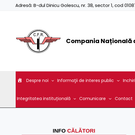
Skip
Adresă:
B-dul Dinicu Golescu, nr. 38, sector 1, cod 01
to
content
Compania Națională d
Despre noi
Informaţii de interes public
Inchir
Integritatea instituțională
Comunicare
Contact
INFO
CĂLĂTORI