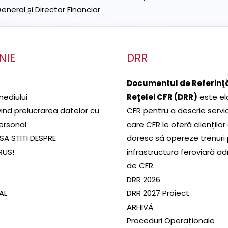
neral și Director Financiar
NIE
DRR
Documentul de Referinţă
mediului
Reţelei CFR (DRR)
este el
ivind prelucrarea datelor cu
CFR pentru a descrie servic
ersonal
care CFR le oferă clienţilor
SA STITI DESPRE
doresc să opereze trenuri
RUS!
infrastructura feroviară a
de CFR.
DRR 2026
SAL
DRR 2027 Proiect
ARHIVĂ
Proceduri Operaționale