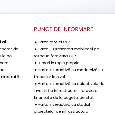
PUNCT DE INFORMARE
 al
►Harta rețelei CFR
aborat de
►Harta – Cresterea mobilitatii pe
iile pe
reteaua feroviara CFR
 care
►Lucrări în regie proprie
 pe
►Harta interactivă cu modernizările
dministrată
trecerilor la nivel
►Harta interactivă cu obiectivele de
investiții a infrastructurii feroviare
finanțate de la bugetul de stat
►Harta interactivă cu stadiul
proiectelor de infrastructură