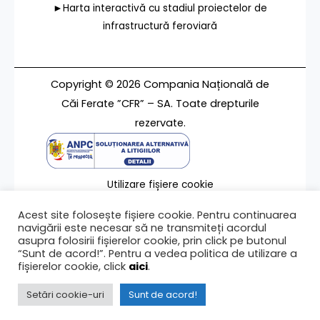
►Harta interactivă cu stadiul proiectelor de
infrastructură feroviară
Copyright © 2026 Compania Națională de
Căi Ferate ”CFR” – SA. Toate drepturile
rezervate.
Utilizare fișiere cookie
Termeni de utilizare
Acest site folosește fișiere cookie. Pentru continuarea
Contact
navigării este necesar să ne transmiteți acordul
asupra folosirii fișierelor cookie, prin click pe butonul
“Sunt de acord!”. Pentru a vedea politica de utilizare a
fișierelor cookie, click
aici
.
Ultima modificare a paginii 03/07/2024
Setări cookie-uri
Sunt de acord!