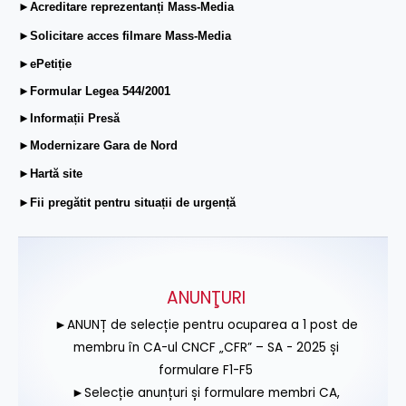
►Acreditare reprezentanți Mass-Media
►Solicitare acces filmare Mass-Media
►ePetiție
►Formular Legea 544/2001
►Informații Presă
►Modernizare Gara de Nord
►Hartă site
►Fii pregătit pentru situații de urgență
ANUNŢURI
►ANUNȚ de selecție pentru ocuparea a 1 post de
membru în CA-ul CNCF „CFR” – SA - 2025 și
formulare F1-F5
►Selecție anunțuri și formulare membri CA,