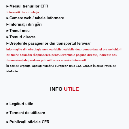
►Mersul trenurilor CFR
Informatii din circulaţie
►Camere web / tabele informare
►Informaţii din gări
►Trenul meu
►Trenuri directe
►Drepturile pasagerilor din transportul feroviar
Informaţiile din circulaţie sunt variabile, valabile doar pentru data şi ora solicitării
lor.
Nu ne asumăm răspunderea pentru eventuale pagube directe, indirecte sau
circumstanțiale produse prin utilizarea acestor informații.
În caz de urgenţe, apelaţi numărul european unic 112. Gratuit în orice reţea de
telefonie.
INFO
UTILE
►Legături utile
►Termeni de utilizare
►Publicații oficiale CFR