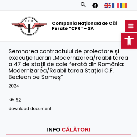
Skip
Search
to
MA
content
Compania Națională de Căi
M
Ferate ”CFR” – SA
Op
Semnarea contractului de proiectare şi
execuţie lucrări „Modernizarea/reabilitarea
a 47 de staţii de cale ferată din România:
Modernizarea/Reabilitarea Staţiei C.F.
Beclean pe Someş”
2024
52
download document
INFO
CĂLĂTORI