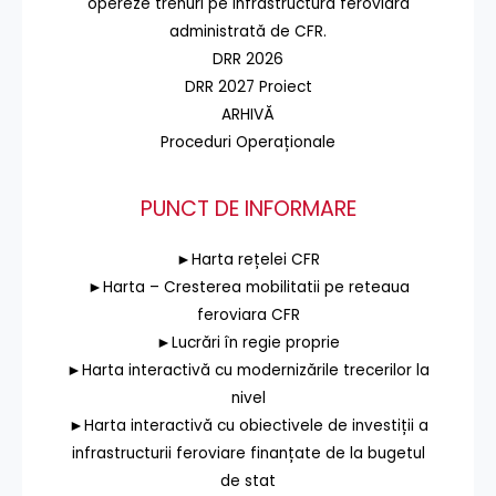
opereze trenuri pe infrastructura feroviară
administrată de CFR.
DRR 2026
DRR 2027 Proiect
ARHIVĂ
Proceduri Operaționale
PUNCT DE INFORMARE
►Harta rețelei CFR
►Harta – Cresterea mobilitatii pe reteaua
feroviara CFR
►Lucrări în regie proprie
►Harta interactivă cu modernizările trecerilor la
nivel
►Harta interactivă cu obiectivele de investiții a
infrastructurii feroviare finanțate de la bugetul
de stat