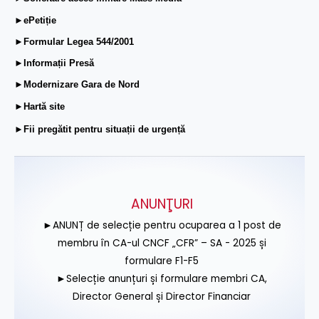
►ePetiție
►Formular Legea 544/2001
►Informații Presă
►Modernizare Gara de Nord
►Hartă site
►Fii pregătit pentru situații de urgență
ANUNŢURI
►ANUNȚ de selecție pentru ocuparea a 1 post de
membru în CA-ul CNCF „CFR” – SA - 2025 și
formulare F1-F5
►Selecție anunțuri și formulare membri CA,
Director General și Director Financiar