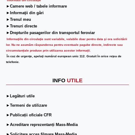
Informatii din circulaţie
►Camere web / tabele informare
►Informaţii din gări
►Trenul meu
►Trenuri directe
►Drepturile pasagerilor din transportul feroviar
Informaţiile din circulaţie sunt variabile, valabile doar pentru data şi ora solicitării
lor.
Nu ne asumăm răspunderea pentru eventuale pagube directe, indirecte sau
circumstanțiale produse prin utilizarea acestor informații.
În caz de urgenţe, apelaţi numărul european unic 112. Gratuit în orice reţea de
telefonie.
INFO
UTILE
►Legături utile
►Termeni de utilizare
►Publicații oficiale CFR
►Acreditare reprezentanți Mass-Media
►Solicitare acces filmare Mass-Media