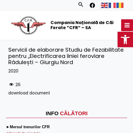
Skip
Search
to
MA
content
Compania Națională de Căi
M
Ferate ”CFR” – SA
Op
Servicii de elaborare Studiu de Fezabilitate
pentru „Electrificarea liniei feroviare
Rădulești – Giurgiu Nord
2020
26
download document
INFO
CĂLĂTORI
►Mersul trenurilor CFR