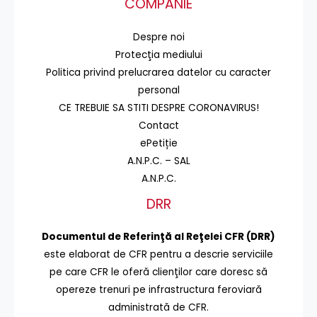
COMPANIE
Despre noi
Protecţia mediului
Politica privind prelucrarea datelor cu caracter
personal
CE TREBUIE SA STITI DESPRE CORONAVIRUS!
Contact
ePetiție
A.N.P.C. – SAL
A.N.P.C.
DRR
Documentul de Referinţă al Reţelei CFR (DRR)
este elaborat de CFR pentru a descrie serviciile
pe care CFR le oferă clienţilor care doresc să
opereze trenuri pe infrastructura feroviară
administrată de CFR.