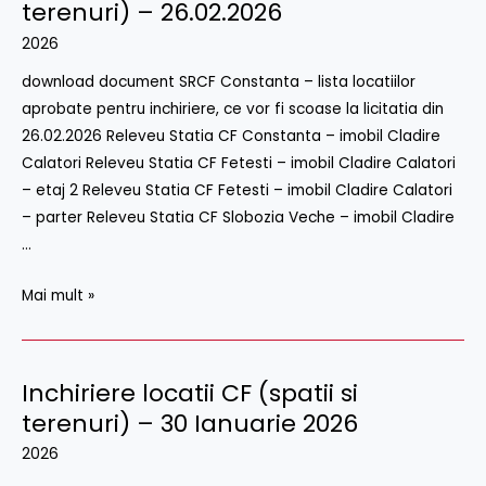
locații
terenuri) – 26.02.2026
CF
2026
(spații
download document SRCF Constanta – lista locatiilor
si
aprobate pentru inchiriere, ce vor fi scoase la licitatia din
terenuri)
26.02.2026 Releveu Statia CF Constanta – imobil Cladire
–
Calatori Releveu Statia CF Fetesti – imobil Cladire Calatori
26.02.2026
– etaj 2 Releveu Statia CF Fetesti – imobil Cladire Calatori
– parter Releveu Statia CF Slobozia Veche – imobil Cladire
…
Mai mult »
Inchiriere locatii CF (spatii si
Inchiriere
locatii
terenuri) – 30 Ianuarie 2026
CF
2026
(spatii