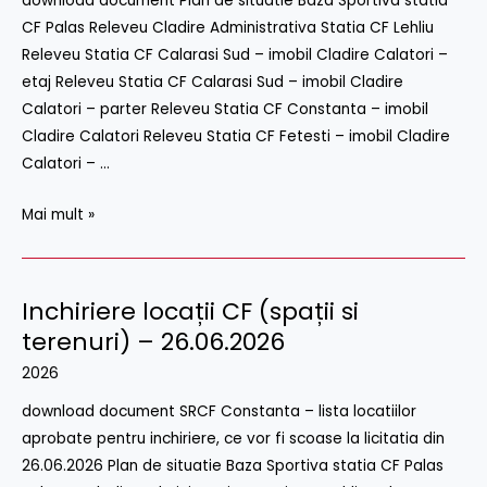
download document Plan de situatie Baza Sportiva statia
si
CF Palas Releveu Cladire Administrativa Statia CF Lehliu
terenuri)
Releveu Statia CF Calarasi Sud – imobil Cladire Calatori –
–
etaj Releveu Statia CF Calarasi Sud – imobil Cladire
29
Calatori – parter Releveu Statia CF Constanta – imobil
Iulie
Cladire Calatori Releveu Statia CF Fetesti – imobil Cladire
2026
Calatori – …
Mai mult »
Inchiriere locații CF (spații si
Inchiriere
locații
terenuri) – 26.06.2026
CF
2026
(spații
download document SRCF Constanta – lista locatiilor
si
aprobate pentru inchiriere, ce vor fi scoase la licitatia din
terenuri)
26.06.2026 Plan de situatie Baza Sportiva statia CF Palas
–