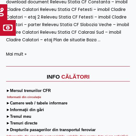
download document Releveu Statia CF Constanta – imobil
si
Cladire Calatori Releveu Statia CF Fetesti – imobil Cladire
terenuri)
Calatori – etaj 2 Releveu Statia CF Fetesti – imobil Cladire
–
Calatori – parter Releveu Statia CF Slobozia Veche – imobil
30
Cladire Calatori Releveu Statia CF Calarasi Sud – imobil
Ianuarie
Cladire Calatori – etaj Plan de situatie Baza …
2026
Mai mult »
INFO
CĂLĂTORI
►Mersul trenurilor CFR
Informatii din circulaţie
►Camere web / tabele informare
►Informaţii din gări
►Trenul meu
►Trenuri directe
►Drepturile pasagerilor din transportul feroviar