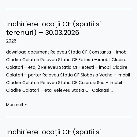
Inchiriere locații CF (spații si
Inchiriere
locații
terenuri) – 30.03.2026
CF
2026
(spații
download document Releveu Statia CF Constanta – imobil
si
Cladire Calatori Releveu Statia CF Fetesti – imobil Cladire
terenuri)
Calatori – etaj 2 Releveu Statia CF Fetesti – imobil Cladire
–
Calatori – parter Releveu Statia CF Slobozia Veche – imobil
30.03.2026
Cladire Calatori Releveu Statia CF Calarasi Sud – imobil
Cladire Calatori – etaj Releveu Statia CF Calarasi …
Mai mult »
Inchiriere locații CF (spații si
Inchiriere