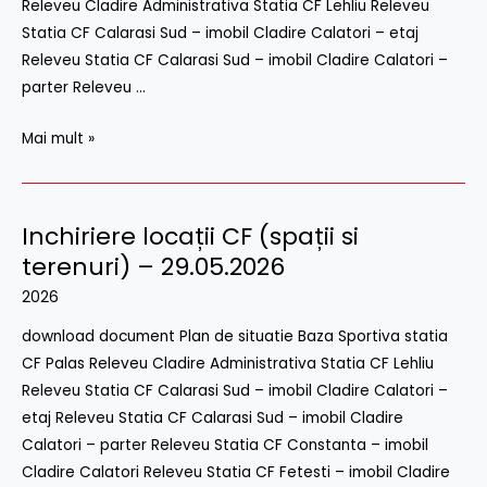
Releveu Cladire Administrativa Statia CF Lehliu Releveu
26.06.2026
Statia CF Calarasi Sud – imobil Cladire Calatori – etaj
Releveu Statia CF Calarasi Sud – imobil Cladire Calatori –
parter Releveu …
Mai mult »
Inchiriere locații CF (spații si
Inchiriere
locații
terenuri) – 29.05.2026
CF
2026
(spații
download document Plan de situatie Baza Sportiva statia
si
CF Palas Releveu Cladire Administrativa Statia CF Lehliu
terenuri)
Releveu Statia CF Calarasi Sud – imobil Cladire Calatori –
–
etaj Releveu Statia CF Calarasi Sud – imobil Cladire
29.05.2026
Calatori – parter Releveu Statia CF Constanta – imobil
Cladire Calatori Releveu Statia CF Fetesti – imobil Cladire