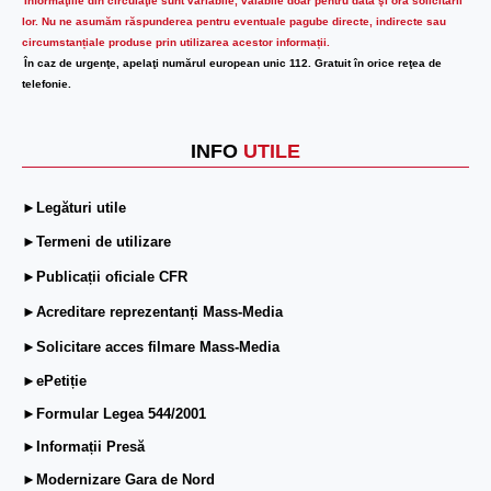
Informaţiile din circulaţie sunt variabile, valabile doar pentru data şi ora solicitării
lor.
Nu ne asumăm răspunderea pentru eventuale pagube directe, indirecte sau
circumstanțiale produse prin utilizarea acestor informații.
În caz de urgenţe, apelaţi numărul european unic 112. Gratuit în orice reţea de
telefonie.
INFO
UTILE
►Legături utile
►Termeni de utilizare
►Publicații oficiale CFR
►Acreditare reprezentanți Mass-Media
►Solicitare acces filmare Mass-Media
►ePetiție
►Formular Legea 544/2001
►Informații Presă
►Modernizare Gara de Nord