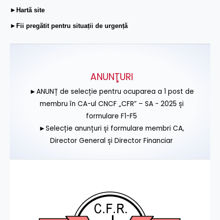
►Hartă site
►Fii pregătit pentru situații de urgență
ANUNŢURI
►ANUNȚ de selecție pentru ocuparea a 1 post de
membru în CA-ul CNCF „CFR” – SA - 2025 și
formulare F1-F5
►Selecție anunțuri și formulare membri CA,
Director General și Director Financiar