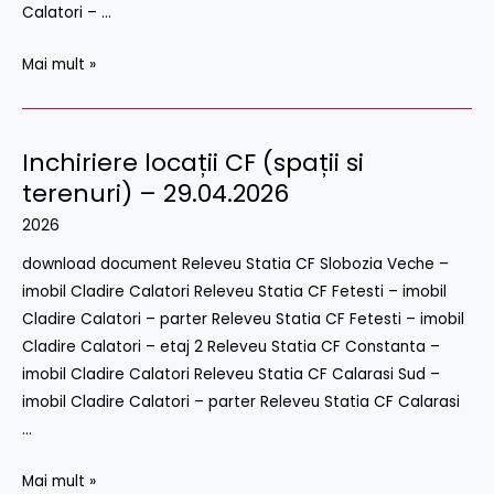
Calatori – …
Mai mult »
Inchiriere locații CF (spații si
Inchiriere
locații
terenuri) – 29.04.2026
CF
2026
(spații
download document Releveu Statia CF Slobozia Veche –
si
imobil Cladire Calatori Releveu Statia CF Fetesti – imobil
terenuri)
Cladire Calatori – parter Releveu Statia CF Fetesti – imobil
–
Cladire Calatori – etaj 2 Releveu Statia CF Constanta –
29.04.2026
imobil Cladire Calatori Releveu Statia CF Calarasi Sud –
imobil Cladire Calatori – parter Releveu Statia CF Calarasi
…
Mai mult »