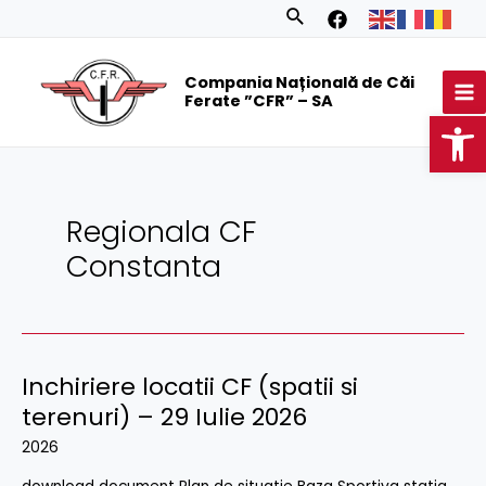
Skip
Search
to
MA
content
Compania Națională de Căi
M
Ferate ”CFR” – SA
Op
Regionala CF
Constanta
Inchiriere locatii CF (spatii si
Inchiriere
locatii
terenuri) – 29 Iulie 2026
CF
2026
(spatii