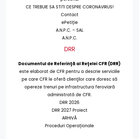
CE TREBUIE SA STITI DESPRE CORONAVIRUS!
Contact
ePetiție
A.N.P.C. – SAL
A.N.P.C.
DRR
Documentul de Referinţă al Reţelei CFR (DRR)
este elaborat de CFR pentru a descrie serviciile
pe care CFR le oferă clienţilor care doresc să
opereze trenuri pe infrastructura feroviară
administrată de CFR.
DRR 2026
DRR 2027 Proiect
ARHIVĂ
Proceduri Operaționale