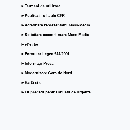
►Termeni de utilizare
►Publicații oficiale CFR
►Acreditare reprezentanți Mass-Media
►Solicitare acces filmare Mass-Media
►ePetiție
►Formular Legea 544/2001
►Informații Presă
►Modernizare Gara de Nord
►Hartă site
►Fii pregătit pentru situații de urgență