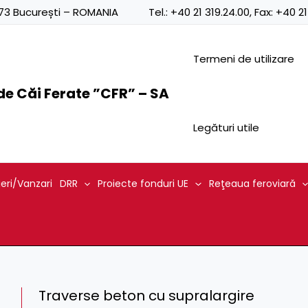
0873 București – ROMANIA
Tel.:
+40 21 319.24.00
, Fax:
+40 21
Termeni de utilizare
e Căi Ferate ”CFR” – SA
Legături utile
ieri/Vanzari
DRR
Proiecte fonduri UE
Reţeaua feroviară
Traverse beton cu supralargire