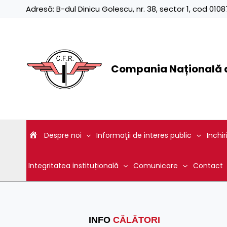
Skip
Adresă:
B-dul Dinicu Golescu, nr. 38, sector 1, cod 01
to
content
Compania Națională d
Despre noi
Informaţii de interes public
Inchir
Integritatea instituțională
Comunicare
Contact
INFO
CĂLĂTORI