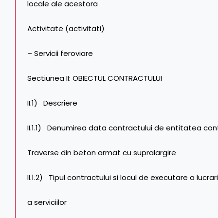
locale ale acestora
Activitate (activitati)
– Servicii feroviare
Sectiunea II: OBIECTUL CONTRACTULUI
II.1) Descriere
II.1.1) Denumirea data contractului de entitatea co
Traverse din beton armat cu supralargire
II.1.2) Tipul contractului si locul de executare a lucra
a serviciilor