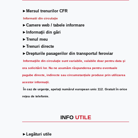
►Mersul trenurilor CFR
Informatii din circulaţie
►Camere web / tabele informare
►Informaţii din gări
►Trenul meu
►Trenuri directe
►Drepturile pasagerilor din transportul feroviar
Informaţiile din circulaţie sunt variabile, valabile doar pentru data şi
ora solicitării lor.
Nu ne asumăm răspunderea pentru eventuale
pagube directe, indirecte sau circumstanțiale produse prin utilizarea
acestor informații.
În caz de urgenţe, apelaţi numărul european unic 112. Gratuit în orice
reţea de telefonie.
INFO
UTILE
►Legături utile