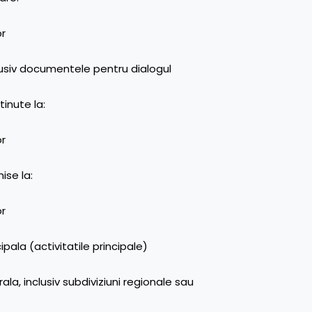
or
lusiv documentele pentru dialogul
tinute la:
or
ise la:
or
ipala (activitatile principale)
ala, inclusiv subdiviziuni regionale sau