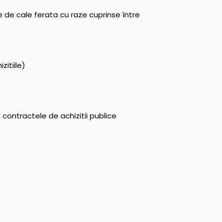
le de cale ferata cu raze cuprinse între
zitiile)
d contractele de achizitii publice