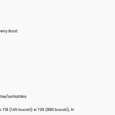
Ferry Boat
iei/achizitiilor
 T18 (145 bucati) si T29 (880 bucati), în