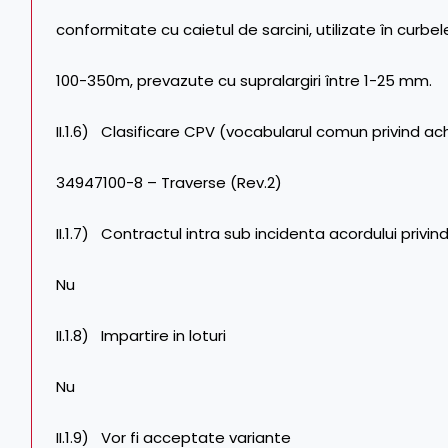
conformitate cu caietul de sarcini, utilizate în curbe
100-350m, prevazute cu supralargiri între 1-25 mm.
II.1.6) Clasificare CPV (vocabularul comun privind achi
34947100-8 – Traverse (Rev.2)
II.1.7) Contractul intra sub incidenta acordului privin
Nu
II.1.8) Impartire in loturi
Nu
II.1.9) Vor fi acceptate variante