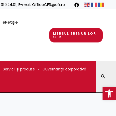
 319.24.01
, E-mail:
OfficeCFR@cfr.ro
ePetiţie
MERSUL TRENURILOR
CFR
Servicii şi produse
Guvernanţa corporativă
Searc
Op