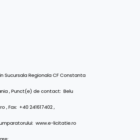
 prin Sucursala Regionala CF Constanta
ania , Punct(e) de contact: Belu
ro , Fax: +40 241617402 ,
cumparatorului: www.e-licitatie.ro
are: