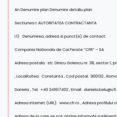
An Denumire plan Denumire detaliu plan
Sectiunea I: AUTORITATEA CONTRACTANTA
I.1) Denumirea, adresa si punct(e) de contact:
Compania Nationala de Cai Ferate “CFR” – SA
Adresa postala: str. Dinicu Golescu nr. 38, sector 1,
, Localitatea: Constanta , Cod postal: 900132 , Rom
Daniela , Tel. +40 241617402 , Email: daniela.belu@cfr.
Adresa internet (URL): www.cfr.ro , Adresa profilului 
Adresa de la care se pot obtine informatii supliment