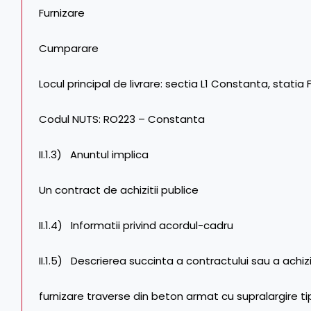
Furnizare
Cumparare
Locul principal de livrare: sectia L1 Constanta, statia 
Codul NUTS: RO223 – Constanta
II.1.3) Anuntul implica
Un contract de achizitii publice
II.1.4) Informatii privind acordul-cadru
II.1.5) Descrierea succinta a contractului sau a achizit
furnizare traverse din beton armat cu supralargire tip