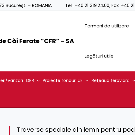
0873 București – ROMANIA
Tel.:
+40 21 319.24.00
, Fax:
+40 21
Termeni de utilizare
e Căi Ferate ”CFR” – SA
Legături utile
ieri/Vanzari
DRR
Proiecte fonduri UE
Reţeaua feroviară
Traverse speciale din lemn pentru podu