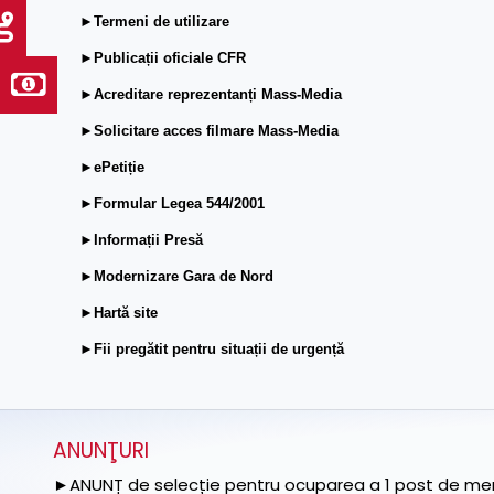
►Termeni de utilizare
►Publicații oficiale CFR
►Acreditare reprezentanți Mass-Media
►Solicitare acces filmare Mass-Media
►ePetiție
►Formular Legea 544/2001
►Informații Presă
►Modernizare Gara de Nord
►Hartă site
►Fii pregătit pentru situații de urgență
ANUNŢURI
►ANUNȚ de selecție pentru ocuparea a 1 post de memb