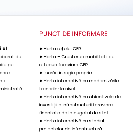
PUNCT DE INFORMARE
 al
►Harta rețelei CFR
aborat de
►Harta – Cresterea mobilitatii pe
iile pe
reteaua feroviara CFR
 care
►Lucrări în regie proprie
 pe
►Harta interactivă cu modernizările
dministrată
trecerilor la nivel
►Harta interactivă cu obiectivele de
investiții a infrastructurii feroviare
finanțate de la bugetul de stat
►Harta interactivă cu stadiul
proiectelor de infrastructură