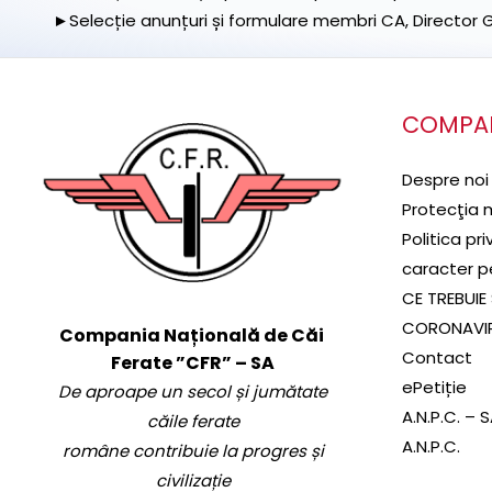
►Selecție anunțuri și formulare membri CA, Director Ge
COMPA
Despre noi
Protecţia 
Politica pr
caracter p
CE TREBUIE 
CORONAVI
Compania Națională de Căi
Contact
Ferate ”CFR” – SA
ePetiție
De aproape un secol și jumătate
A.N.P.C. – 
căile ferate
A.N.P.C.
române contribuie la progres și
civilizație