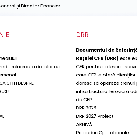
neral și Director Financiar
NIE
DRR
Documentul de Referinţă
mediului
Reţelei CFR (DRR)
este el
ivind prelucrarea datelor cu
CFR pentru a descrie servic
ersonal
care CFR le oferă clienţilor
SA STITI DESPRE
doresc să opereze trenuri
RUS!
infrastructura feroviară a
de CFR.
DRR 2026
SAL
DRR 2027 Proiect
ARHIVĂ
Proceduri Operaționale