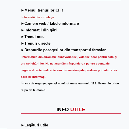
►Mersul trenurilor CFR
Informatii din circulaţie
►Camere web / tabele informare
►Informaţii din gări
►Trenul meu
►Trenuri directe
►Drepturile pasagerilor din transportul feroviar
Informaţiile din circulaţie sunt variabile, valabile doar pentru data şi
ora solicitării lor.
Nu ne asumăm răspunderea pentru eventuale
pagube directe, indirecte sau circumstanțiale produse prin utilizarea
acestor informații.
În caz de urgenţe, apelaţi numărul european unic 112. Gratuit în orice
reţea de telefonie.
INFO
UTILE
►Legături utile