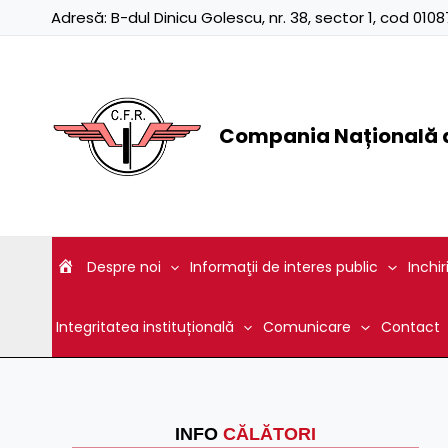
Skip
Adresă:
B-dul Dinicu Golescu, nr. 38, sector 1, cod 01
to
content
Compania Națională d
Despre noi
Informaţii de interes public
Inchir
Integritatea instituțională
Comunicare
Contact
INFO
CĂLĂTORI