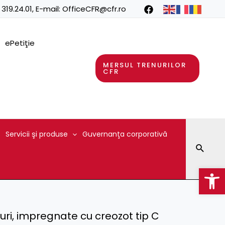
 319.24.01
, E-mail:
OfficeCFR@cfr.ro
ePetiţie
MERSUL TRENURILOR
CFR
Servicii şi produse
Guvernanţa corporativă
Searc
Op
ri, impregnate cu creozot tip C